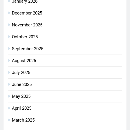
January 2026
December 2025
November 2025
October 2025
September 2025
August 2025
July 2025
June 2025
May 2025
April 2025
March 2025