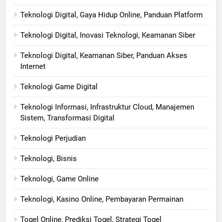
Teknologi Digital, Gaya Hidup Online, Panduan Platform
Teknologi Digital, Inovasi Teknologi, Keamanan Siber
Teknologi Digital, Keamanan Siber, Panduan Akses
Internet
Teknologi Game Digital
Teknologi Informasi, Infrastruktur Cloud, Manajemen
Sistem, Transformasi Digital
Teknologi Perjudian
Teknologi, Bisnis
Teknologi, Game Online
Teknologi, Kasino Online, Pembayaran Permainan
Togel Online, Prediksi Togel, Strategi Togel