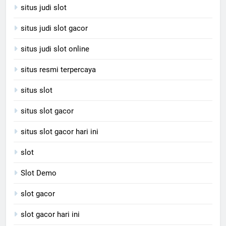
situs judi slot
situs judi slot gacor
situs judi slot online
situs resmi terpercaya
situs slot
situs slot gacor
situs slot gacor hari ini
slot
Slot Demo
slot gacor
slot gacor hari ini