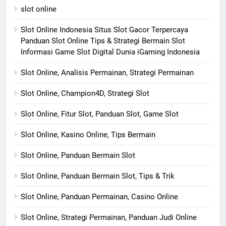
slot online
Slot Online Indonesia Situs Slot Gacor Terpercaya
Panduan Slot Online Tips & Strategi Bermain Slot
Informasi Game Slot Digital Dunia iGaming Indonesia
Slot Online, Analisis Permainan, Strategi Permainan
Slot Online, Champion4D, Strategi Slot
Slot Online, Fitur Slot, Panduan Slot, Game Slot
Slot Online, Kasino Online, Tips Bermain
Slot Online, Panduan Bermain Slot
Slot Online, Panduan Bermain Slot, Tips & Trik
Slot Online, Panduan Permainan, Casino Online
Slot Online, Strategi Permainan, Panduan Judi Online