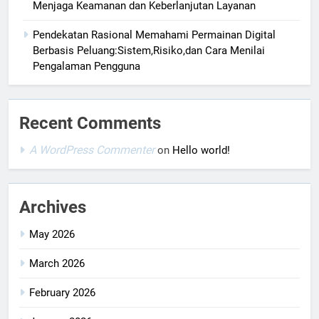
Menjaga Keamanan dan Keberlanjutan Layanan
Pendekatan Rasional Memahami Permainan Digital
Berbasis Peluang:Sistem,Risiko,dan Cara Menilai
Pengalaman Pengguna
Recent Comments
A WordPress Commenter
on
Hello world!
Archives
May 2026
March 2026
February 2026