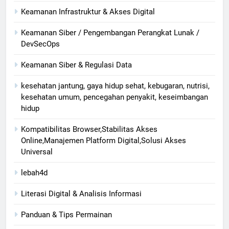
Keamanan Infrastruktur & Akses Digital
Keamanan Siber / Pengembangan Perangkat Lunak /
DevSecOps
Keamanan Siber & Regulasi Data
kesehatan jantung, gaya hidup sehat, kebugaran, nutrisi,
kesehatan umum, pencegahan penyakit, keseimbangan
hidup
Kompatibilitas Browser,Stabilitas Akses
Online,Manajemen Platform Digital,Solusi Akses
Universal
lebah4d
Literasi Digital & Analisis Informasi
Panduan & Tips Permainan