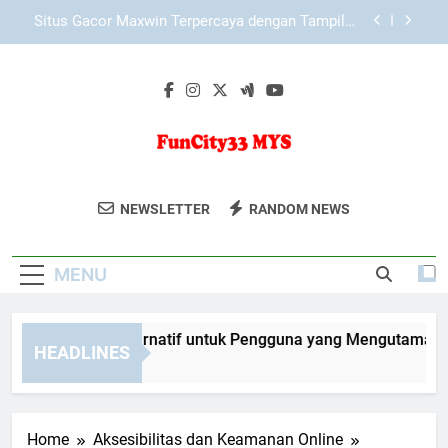
yang Lebih Profesional
Skip
Dampak Positif bagi Dunia Informasi di Era
to
Teknologi Digital
content
Mekanisme Backup Data pada Sistem Lebah4D
untuk Menjaga Keamanan dan Keberlanjutan
Layanan
LAE138 Link Alternatif untuk Pengguna yang
Mengutamakan Privasi Akun
Situs Gacor Maxwin Terpercaya dengan Tampilan
yang Lebih Profesional
FunCity33 MYS
Nikmati Permainan Judi Online Terbaik
Dampak Positif bagi Dunia Informasi di Era
NEWSLETTER
RANDOM NEWS
Teknologi Digital
Di FunCity33 MYS, Dengan Keamanan
Dan Kenyamanan Bermain Yang
Mekanisme Backup Data pada Sistem Lebah4D
untuk Menjaga Keamanan dan Keberlanjutan
MENU
Terjamin.
Layanan
LAE138 Link Alternatif untuk Pengguna yang Mengutamakan P
HEADLINES
3 Months Ago
Home
Aksesibilitas dan Keamanan Online