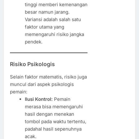
tinggi memberi kemenangan
besar namun jarang.
Variansi adalah salah satu
faktor utama yang
memengaruhi risiko jangka
pendek.
Risiko Psikologis
Selain faktor matematis, risiko juga
muncul dari aspek psikologis
pemain:
Ilusi Kontrol:
Pemain
merasa bisa memengaruhi
hasil dengan menekan
tombol pada waktu tertentu,
padahal hasil sepenuhnya
acak.