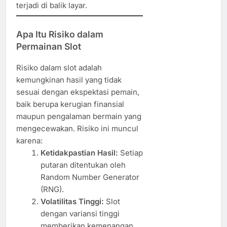
terjadi di balik layar.
Apa Itu Risiko dalam
Permainan Slot
Risiko dalam slot adalah
kemungkinan hasil yang tidak
sesuai dengan ekspektasi pemain,
baik berupa kerugian finansial
maupun pengalaman bermain yang
mengecewakan. Risiko ini muncul
karena:
Ketidakpastian Hasil:
Setiap
putaran ditentukan oleh
Random Number Generator
(RNG).
Volatilitas Tinggi:
Slot
dengan variansi tinggi
memberikan kemenangan