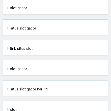
slot gacor
situs slot gacor
link situs slot
slot gacor
situs slot gacor hari ini
slot