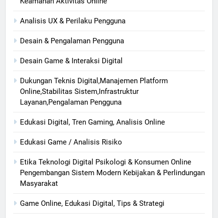
Keamanan Aktivitas Online
Analisis UX & Perilaku Pengguna
Desain & Pengalaman Pengguna
Desain Game & Interaksi Digital
Dukungan Teknis Digital,Manajemen Platform
Online,Stabilitas Sistem,Infrastruktur
Layanan,Pengalaman Pengguna
Edukasi Digital, Tren Gaming, Analisis Online
Edukasi Game / Analisis Risiko
Etika Teknologi Digital Psikologi & Konsumen Online
Pengembangan Sistem Modern Kebijakan & Perlindungan
Masyarakat
Game Online, Edukasi Digital, Tips & Strategi