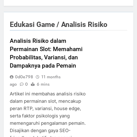
Edukasi Game / Analisis Risiko
Analisis Risiko dalam
Permainan Slot: Memahami
Probabilitas, Variansi, dan
Dampaknya pada Pemain
0d0e798
11 months
ago
0
6 mins
Artikel ini membahas analisis risiko
dalam permainan slot, mencakup
peran RTP, variansi, house edge,
serta faktor psikologis yang
memengaruhi pengalaman pemain.
Disajikan dengan gaya SEO-