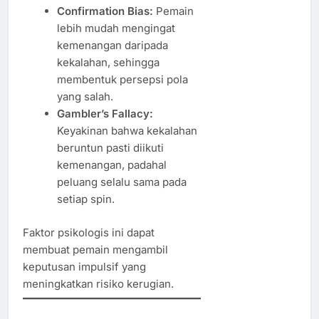
Confirmation Bias:
Pemain
lebih mudah mengingat
kemenangan daripada
kekalahan, sehingga
membentuk persepsi pola
yang salah.
Gambler’s Fallacy:
Keyakinan bahwa kekalahan
beruntun pasti diikuti
kemenangan, padahal
peluang selalu sama pada
setiap spin.
Faktor psikologis ini dapat
membuat pemain mengambil
keputusan impulsif yang
meningkatkan risiko kerugian.