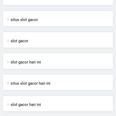
situs slot gacor
slot gacor
slot gacor hari ini
situs slot gacor hari ini
slot gacor hari ini