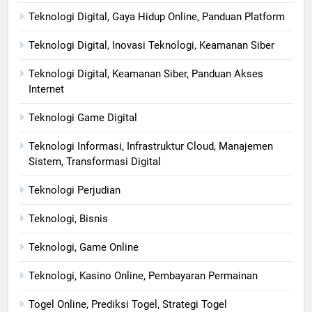
Teknologi Digital, Gaya Hidup Online, Panduan Platform
Teknologi Digital, Inovasi Teknologi, Keamanan Siber
Teknologi Digital, Keamanan Siber, Panduan Akses
Internet
Teknologi Game Digital
Teknologi Informasi, Infrastruktur Cloud, Manajemen
Sistem, Transformasi Digital
Teknologi Perjudian
Teknologi, Bisnis
Teknologi, Game Online
Teknologi, Kasino Online, Pembayaran Permainan
Togel Online, Prediksi Togel, Strategi Togel