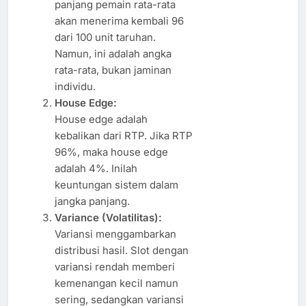
panjang pemain rata-rata
akan menerima kembali 96
dari 100 unit taruhan.
Namun, ini adalah angka
rata-rata, bukan jaminan
individu.
House Edge:
House edge adalah
kebalikan dari RTP. Jika RTP
96%, maka house edge
adalah 4%. Inilah
keuntungan sistem dalam
jangka panjang.
Variance (Volatilitas):
Variansi menggambarkan
distribusi hasil. Slot dengan
variansi rendah memberi
kemenangan kecil namun
sering, sedangkan variansi