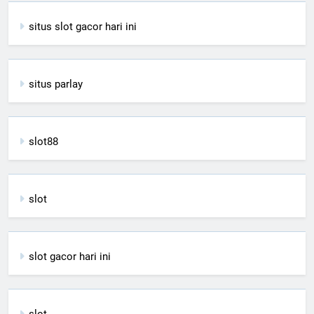
situs slot gacor hari ini
situs parlay
slot88
slot
slot gacor hari ini
slot