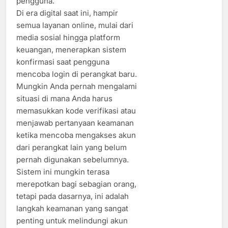
pengguna.
Di era digital saat ini, hampir
semua layanan online, mulai dari
media sosial hingga platform
keuangan, menerapkan sistem
konfirmasi saat pengguna
mencoba login di perangkat baru.
Mungkin Anda pernah mengalami
situasi di mana Anda harus
memasukkan kode verifikasi atau
menjawab pertanyaan keamanan
ketika mencoba mengakses akun
dari perangkat lain yang belum
pernah digunakan sebelumnya.
Sistem ini mungkin terasa
merepotkan bagi sebagian orang,
tetapi pada dasarnya, ini adalah
langkah keamanan yang sangat
penting untuk melindungi akun