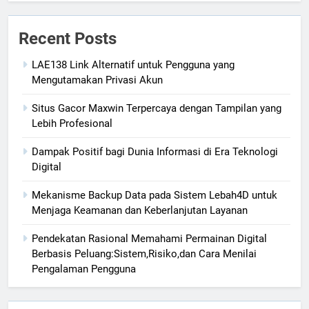
Recent Posts
LAE138 Link Alternatif untuk Pengguna yang
Mengutamakan Privasi Akun
Situs Gacor Maxwin Terpercaya dengan Tampilan yang
Lebih Profesional
Dampak Positif bagi Dunia Informasi di Era Teknologi
Digital
Mekanisme Backup Data pada Sistem Lebah4D untuk
Menjaga Keamanan dan Keberlanjutan Layanan
Pendekatan Rasional Memahami Permainan Digital
Berbasis Peluang:Sistem,Risiko,dan Cara Menilai
Pengalaman Pengguna