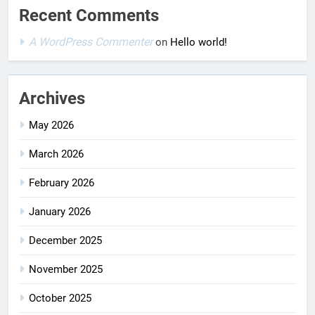
Recent Comments
A WordPress Commenter
on
Hello world!
Archives
May 2026
March 2026
February 2026
January 2026
December 2025
November 2025
October 2025