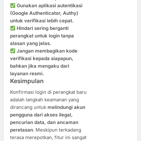
Gunakan aplikasi autentikasi
(Google Authenticator, Authy)
untuk verifikasi lebih cepat.
Hindari sering berganti
perangkat untuk login tanpa
alasan yang jelas.
Jangan membagikan kode
verifikasi kepada siapapun,
bahkan jika mengaku dari
layanan resmi.
Kesimpulan
Konfirmasi login di perangkat baru
adalah langkah keamanan yang
dirancang untuk
melindungi akun
pengguna dari akses ilegal,
pencurian data, dan ancaman
peretasan
. Meskipun terkadang
terasa merepotkan, fitur ini sangat