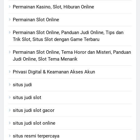
Permainan Kasino, Slot, Hiburan Online
Permainan Slot Online
Permainan Slot Online, Panduan Judi Online, Tips dan
Trik Slot, Situs Slot dengan Game Terbaru
Permainan Slot Online, Tema Horor dan Misteri, Panduan
Judi Online, Slot Tema Menarik
Privasi Digital & Keamanan Akses Akun
situs judi
situs judi slot
situs judi slot gacor
situs judi slot online
situs resmi terpercaya