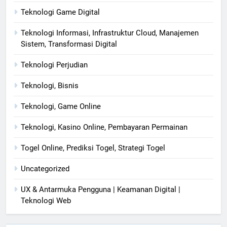
Teknologi Game Digital
Teknologi Informasi, Infrastruktur Cloud, Manajemen
Sistem, Transformasi Digital
Teknologi Perjudian
Teknologi, Bisnis
Teknologi, Game Online
Teknologi, Kasino Online, Pembayaran Permainan
Togel Online, Prediksi Togel, Strategi Togel
Uncategorized
UX & Antarmuka Pengguna | Keamanan Digital |
Teknologi Web