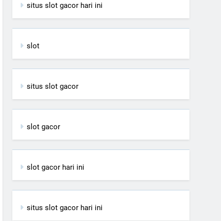
situs slot gacor hari ini
slot
situs slot gacor
slot gacor
slot gacor hari ini
situs slot gacor hari ini