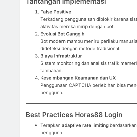
Tantangan Implementasi
False Positive
Terkadang pengguna sah diblokir karena s
aktivitas mereka mirip dengan bot.
Evolusi Bot Canggih
Bot modern mampu meniru perilaku manusia 
dideteksi dengan metode tradisional.
Biaya Infrastruktur
Sistem monitoring dan analisis trafik meme
tambahan.
Keseimbangan Keamanan dan UX
Penggunaan CAPTCHA berlebihan bisa me
pengguna.
Best Practices Horas88 Login
Terapkan
adaptive rate limiting
berdasarkan 
pengguna.