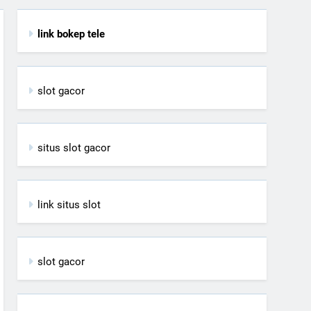
link bokep tele
slot gacor
situs slot gacor
link situs slot
slot gacor