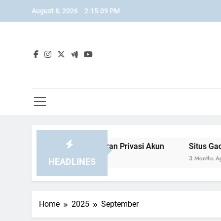
Skip
August 8, 2026
2:15:10 PM
to
content
Fun
Nikmati P
 yang Mengutamakan Privasi Akun
Situs Gacor Maxwin T
3 Months Ago
HEADLINES
Home
2025
September