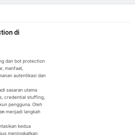
tion di
ng dan bot protection
r, manfaat,
manan autentikasi dan
adi sasaran utama
, credential stuffing,
kun pengguna. Oleh
ion
menjadi langkah
tasikan kedua
gus meningkatkan