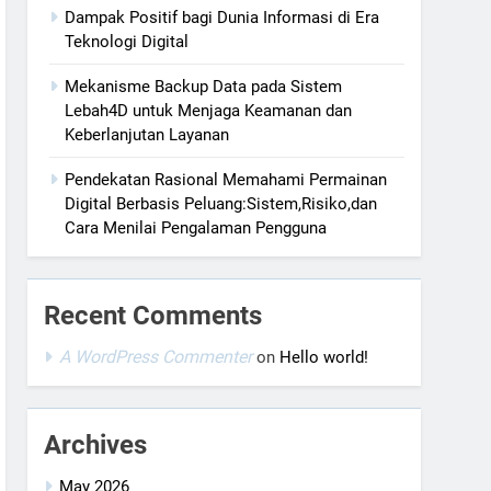
Dampak Positif bagi Dunia Informasi di Era
Teknologi Digital
Mekanisme Backup Data pada Sistem
Lebah4D untuk Menjaga Keamanan dan
Keberlanjutan Layanan
Pendekatan Rasional Memahami Permainan
Digital Berbasis Peluang:Sistem,Risiko,dan
Cara Menilai Pengalaman Pengguna
Recent Comments
A WordPress Commenter
on
Hello world!
Archives
May 2026