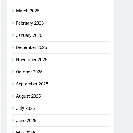
March 2026
February 2026
January 2026
December 2025
November 2025
October 2025
September 2025
August 2025
July 2025
June 2025
May 2025