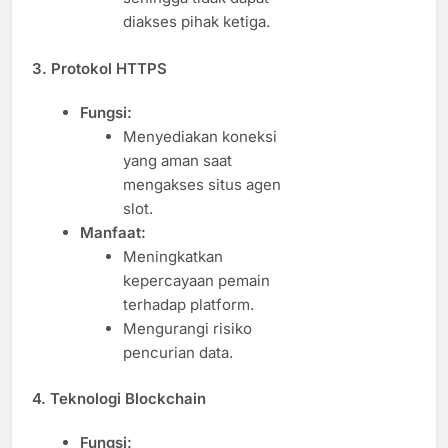
diakses pihak ketiga.
3. Protokol HTTPS
Fungsi:
Menyediakan koneksi
yang aman saat
mengakses situs agen
slot.
Manfaat:
Meningkatkan
kepercayaan pemain
terhadap platform.
Mengurangi risiko
pencurian data.
4. Teknologi Blockchain
Fungsi: