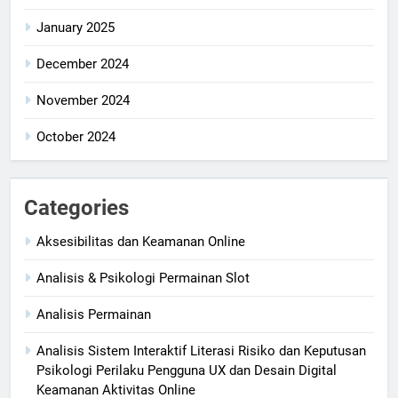
January 2025
December 2024
November 2024
October 2024
Categories
Aksesibilitas dan Keamanan Online
Analisis & Psikologi Permainan Slot
Analisis Permainan
Analisis Sistem Interaktif Literasi Risiko dan Keputusan
Psikologi Perilaku Pengguna UX dan Desain Digital
Keamanan Aktivitas Online