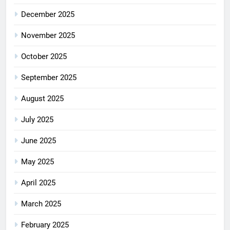
December 2025
November 2025
October 2025
September 2025
August 2025
July 2025
June 2025
May 2025
April 2025
March 2025
February 2025