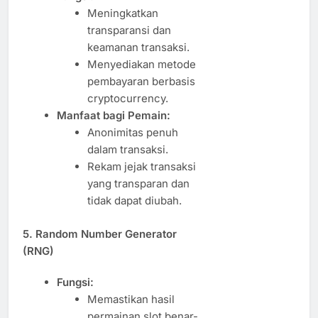
Meningkatkan
transparansi dan
keamanan transaksi.
Menyediakan metode
pembayaran berbasis
cryptocurrency.
Manfaat bagi Pemain:
Anonimitas penuh
dalam transaksi.
Rekam jejak transaksi
yang transparan dan
tidak dapat diubah.
5. Random Number Generator
(RNG)
Fungsi:
Memastikan hasil
permainan slot benar-