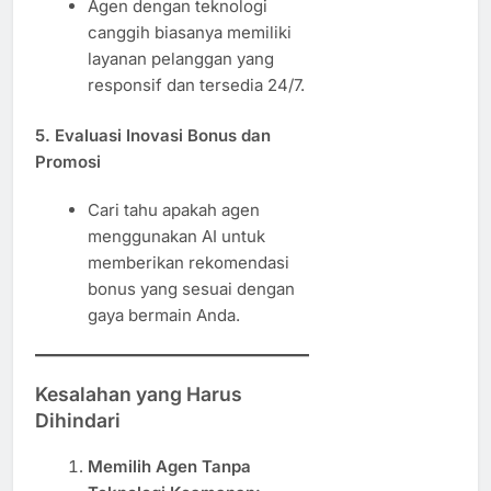
Agen dengan teknologi
canggih biasanya memiliki
layanan pelanggan yang
responsif dan tersedia 24/7.
5. Evaluasi Inovasi Bonus dan
Promosi
Cari tahu apakah agen
menggunakan AI untuk
memberikan rekomendasi
bonus yang sesuai dengan
gaya bermain Anda.
Kesalahan yang Harus
Dihindari
Memilih Agen Tanpa