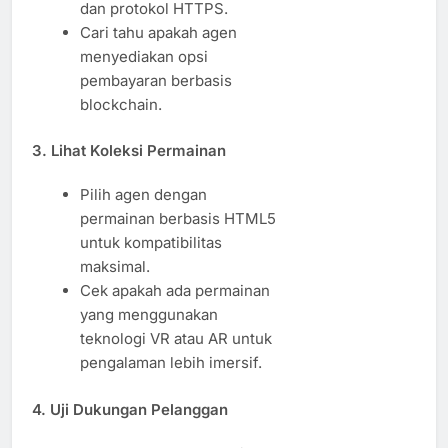
dan protokol HTTPS.
Cari tahu apakah agen
menyediakan opsi
pembayaran berbasis
blockchain.
3. Lihat Koleksi Permainan
Pilih agen dengan
permainan berbasis HTML5
untuk kompatibilitas
maksimal.
Cek apakah ada permainan
yang menggunakan
teknologi VR atau AR untuk
pengalaman lebih imersif.
4. Uji Dukungan Pelanggan