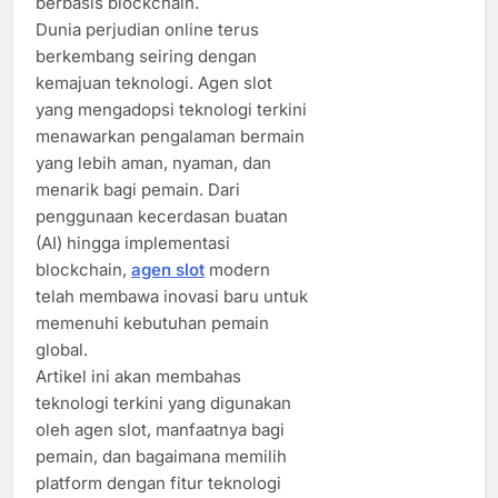
berbasis blockchain.
Dunia perjudian online terus
berkembang seiring dengan
kemajuan teknologi. Agen slot
yang mengadopsi teknologi terkini
menawarkan pengalaman bermain
yang lebih aman, nyaman, dan
menarik bagi pemain. Dari
penggunaan kecerdasan buatan
(AI) hingga implementasi
blockchain,
agen slot
modern
telah membawa inovasi baru untuk
memenuhi kebutuhan pemain
global.
Artikel ini akan membahas
teknologi terkini yang digunakan
oleh agen slot, manfaatnya bagi
pemain, dan bagaimana memilih
platform dengan fitur teknologi