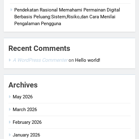
Pendekatan Rasional Memahami Permainan Digital
Berbasis Peluang:Sistem,Risiko,dan Cara Menilai
Pengalaman Pengguna
Recent Comments
A WordPress Commenter
on
Hello world!
Archives
May 2026
March 2026
February 2026
January 2026