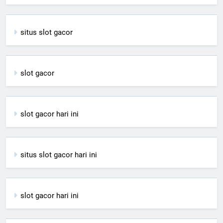
situs slot gacor
slot gacor
slot gacor hari ini
situs slot gacor hari ini
slot gacor hari ini