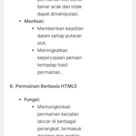
benar acak dan tidak
dapat dimanipulasi.
Manfaat:
Memberikan keadilan
dalam setiap putaran
slot.
Meningkatkan
kepercayaan pemain
terhadap hasil
permainan.
6. Permainan Berbasis HTML5
Fungsi:
Memungkinkan
permainan berjalan
lancar di berbagai
perangkat, termasuk
desktop dan mobile.