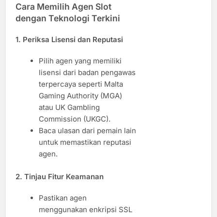
Cara Memilih Agen Slot
dengan Teknologi Terkini
1. Periksa Lisensi dan Reputasi
Pilih agen yang memiliki
lisensi dari badan pengawas
terpercaya seperti Malta
Gaming Authority (MGA)
atau UK Gambling
Commission (UKGC).
Baca ulasan dari pemain lain
untuk memastikan reputasi
agen.
2. Tinjau Fitur Keamanan
Pastikan agen
menggunakan enkripsi SSL