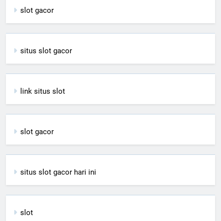
slot gacor
situs slot gacor
link situs slot
slot gacor
situs slot gacor hari ini
slot