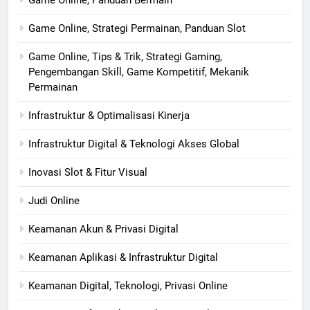
Game Online, Panduan Bermain
Game Online, Strategi Permainan, Panduan Slot
Game Online, Tips & Trik, Strategi Gaming,
Pengembangan Skill, Game Kompetitif, Mekanik
Permainan
Infrastruktur & Optimalisasi Kinerja
Infrastruktur Digital & Teknologi Akses Global
Inovasi Slot & Fitur Visual
Judi Online
Keamanan Akun & Privasi Digital
Keamanan Aplikasi & Infrastruktur Digital
Keamanan Digital, Teknologi, Privasi Online