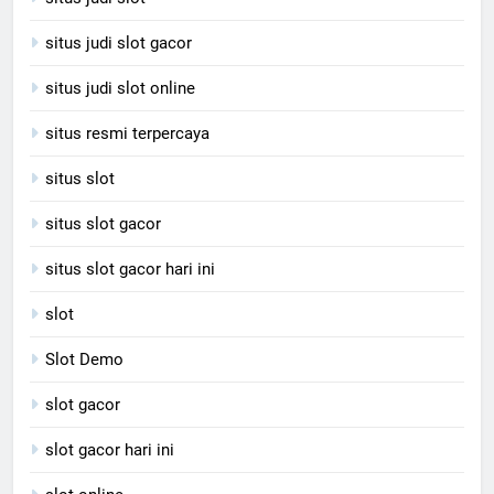
situs judi slot gacor
situs judi slot online
situs resmi terpercaya
situs slot
situs slot gacor
situs slot gacor hari ini
slot
Slot Demo
slot gacor
slot gacor hari ini