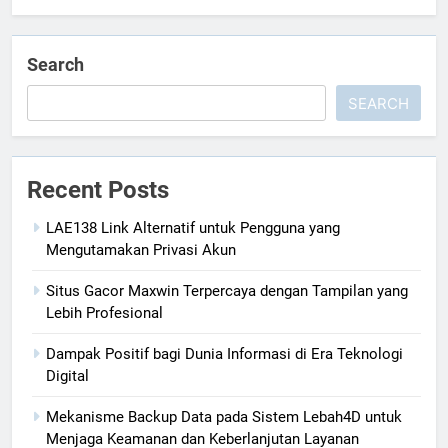
Search
SEARCH
Recent Posts
LAE138 Link Alternatif untuk Pengguna yang
Mengutamakan Privasi Akun
Situs Gacor Maxwin Terpercaya dengan Tampilan yang
Lebih Profesional
Dampak Positif bagi Dunia Informasi di Era Teknologi
Digital
Mekanisme Backup Data pada Sistem Lebah4D untuk
Menjaga Keamanan dan Keberlanjutan Layanan