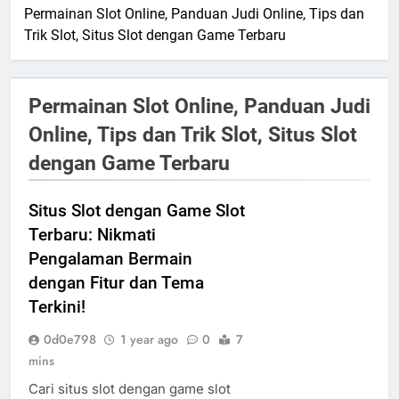
Permainan Slot Online, Panduan Judi Online, Tips dan
Trik Slot, Situs Slot dengan Game Terbaru
Permainan Slot Online, Panduan Judi
Online, Tips dan Trik Slot, Situs Slot
dengan Game Terbaru
Situs Slot dengan Game Slot
Terbaru: Nikmati
Pengalaman Bermain
dengan Fitur dan Tema
Terkini!
0d0e798
1 year ago
0
7
mins
Cari situs slot dengan game slot