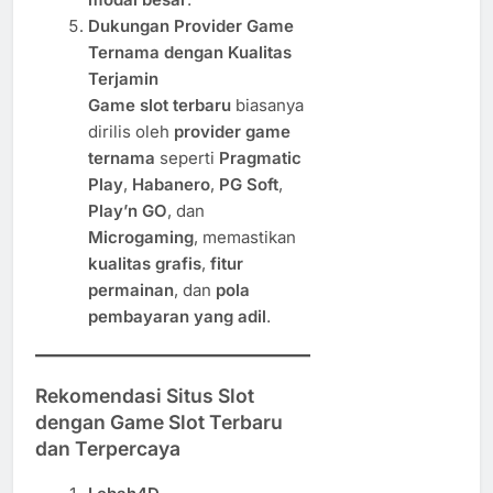
Dukungan Provider Game
Ternama dengan Kualitas
Terjamin
Game slot terbaru
biasanya
dirilis oleh
provider game
ternama
seperti
Pragmatic
Play
,
Habanero
,
PG Soft
,
Play’n GO
, dan
Microgaming
, memastikan
kualitas grafis
,
fitur
permainan
, dan
pola
pembayaran yang adil
.
Rekomendasi Situs Slot
dengan Game Slot Terbaru
dan Terpercaya