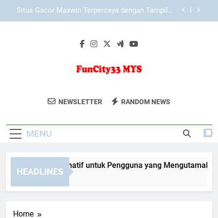
Skip
Dampak Positif bagi Dunia Informasi di Era
to
Teknologi Digital
content
Mekanisme Backup Data pada Sistem Lebah4D
untuk Menjaga Keamanan dan Keberlanjutan
Layanan
LAE138 Link Alternatif untuk Pengguna yang
Mengutamakan Privasi Akun
Situs Gacor Maxwin Terpercaya dengan Tampilan
yang Lebih Profesional
FunCity33 MYS
Nikmati Permainan Judi Online Terbaik
Dampak Positif bagi Dunia Informasi di Era
NEWSLETTER
RANDOM NEWS
Teknologi Digital
Di FunCity33 MYS, Dengan Keamanan
Mekanisme Backup Data pada Sistem Lebah4D
Dan Kenyamanan Bermain Yang
untuk Menjaga Keamanan dan Keberlanjutan
MENU
Layanan
Terjamin.
AE138 Link Alternatif untuk Pengguna yang Mengutamakan Pr
HEADLINES
 Months Ago
Home