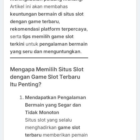
Artikel ini akan membahas
keuntungan bermain di situs slot
dengan game terbaru
,
rekomendasi platform terpercaya
,
serta
tips memilih game slot
terkini
untuk
pengalaman bermain
yang seru dan menguntungkan
.
Mengapa Memilih Situs Slot
dengan Game Slot Terbaru
Itu Penting?
Mendapatkan Pengalaman
Bermain yang Segar dan
Tidak Monoton
Situs slot yang selalu
menghadirkan
game slot
terbaru
memberikan pemain