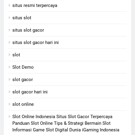
situs resmi terpercaya
situs slot
situs slot gacor
situs slot gacor hari ini
slot
Slot Demo
slot gacor
slot gacor hari ini
slot online
Slot Online Indonesia Situs Slot Gacor Terpercaya
Panduan Slot Online Tips & Strategi Bermain Slot
Informasi Game Slot Digital Dunia iGaming Indonesia