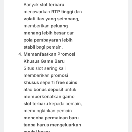
Banyak
slot terbaru
menawarkan
RTP tinggi
dan
volatilitas yang seimbang
,
memberikan
peluang
menang lebih besar
dan
pola pembayaran lebih
stabil
bagi pemain.
Memanfaatkan Promosi
Khusus Game Baru
Situs slot sering kali
memberikan
promosi
khusus
seperti
free spins
atau
bonus deposit
untuk
memperkenalkan game
slot terbaru
kepada pemain,
memungkinkan pemain
mencoba permainan baru
tanpa harus mengeluarkan
modal besar
.