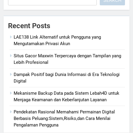
SEARCH
Recent Posts
LAE138 Link Alternatif untuk Pengguna yang
Mengutamakan Privasi Akun
Situs Gacor Maxwin Terpercaya dengan Tampilan yang
Lebih Profesional
Dampak Positif bagi Dunia Informasi di Era Teknologi
Digital
Mekanisme Backup Data pada Sistem Lebah4D untuk
Menjaga Keamanan dan Keberlanjutan Layanan
Pendekatan Rasional Memahami Permainan Digital
Berbasis Peluang:Sistem,Risiko,dan Cara Menilai
Pengalaman Pengguna