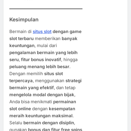
Kesimpulan
Bermain di
situs slot
dengan game
slot terbaru
memberikan
banyak
keuntungan
, mulai dari
pengalaman bermain yang lebih
seru
,
fitur bonus inovatif
, hingga
peluang menang lebih besar
.
Dengan memilih
situs slot
terpercaya
, menggunakan
strategi
bermain yang efektif
, dan tetap
mengelola modal dengan bijak
,
Anda bisa menikmati
permainan
slot online
dengan
kesempatan
meraih keuntungan maksimal
.
Selalu
bermain dengan disiplin
,
gunakan
bonus dan fitur free spins