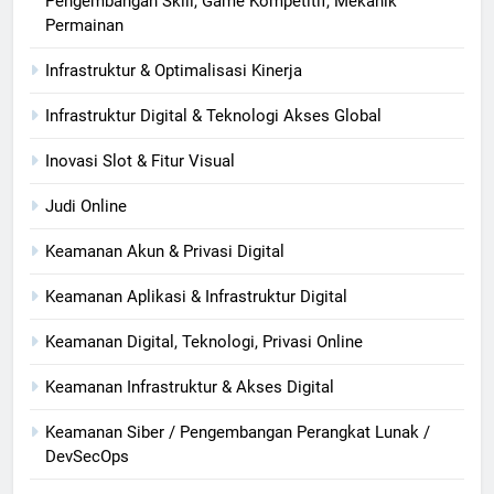
Pengembangan Skill, Game Kompetitif, Mekanik
Permainan
Infrastruktur & Optimalisasi Kinerja
Infrastruktur Digital & Teknologi Akses Global
Inovasi Slot & Fitur Visual
Judi Online
Keamanan Akun & Privasi Digital
Keamanan Aplikasi & Infrastruktur Digital
Keamanan Digital, Teknologi, Privasi Online
Keamanan Infrastruktur & Akses Digital
Keamanan Siber / Pengembangan Perangkat Lunak /
DevSecOps