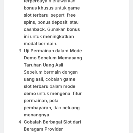
terpercaya
menawarkan
bonus khusus
untuk
game
slot terbaru
, seperti
free
spins
,
bonus deposit
, atau
cashback
. Gunakan
bonus
ini
untuk
meningkatkan
modal bermain
.
Uji Permainan dalam Mode
Demo Sebelum Memasang
Taruhan Uang Asli
Sebelum bermain dengan
uang asli
, cobalah
game
slot terbaru
dalam
mode
demo
untuk
mengenal fitur
permainan
,
pola
pembayaran
, dan
peluang
menangnya
.
Cobalah Berbagai Slot dari
Beragam Provider