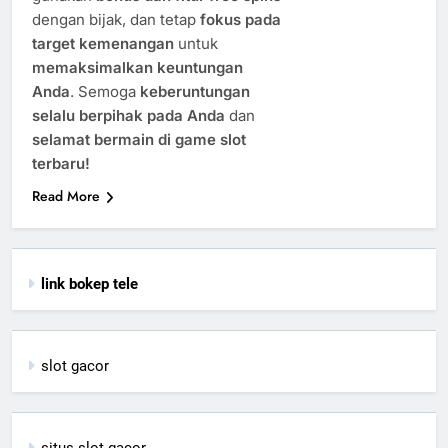
dengan bijak, dan tetap
fokus pada
target kemenangan
untuk
memaksimalkan keuntungan
Anda
. Semoga
keberuntungan
selalu berpihak pada Anda
dan
selamat bermain di game slot
terbaru!
Read More
link bokep tele
slot gacor