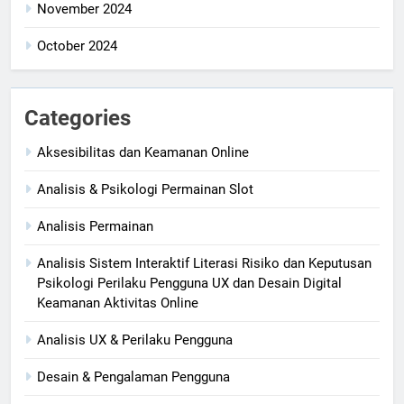
November 2024
October 2024
Categories
Aksesibilitas dan Keamanan Online
Analisis & Psikologi Permainan Slot
Analisis Permainan
Analisis Sistem Interaktif Literasi Risiko dan Keputusan
Psikologi Perilaku Pengguna UX dan Desain Digital
Keamanan Aktivitas Online
Analisis UX & Perilaku Pengguna
Desain & Pengalaman Pengguna