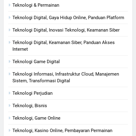
Teknologi & Permainan
Teknologi Digital, Gaya Hidup Online, Panduan Platform
Teknologi Digital, Inovasi Teknologi, Keamanan Siber
Teknologi Digital, Keamanan Siber, Panduan Akses
Internet
Teknologi Game Digital
Teknologi Informasi, Infrastruktur Cloud, Manajemen
Sistem, Transformasi Digital
Teknologi Perjudian
Teknologi, Bisnis
Teknologi, Game Online
Teknologi, Kasino Online, Pembayaran Permainan