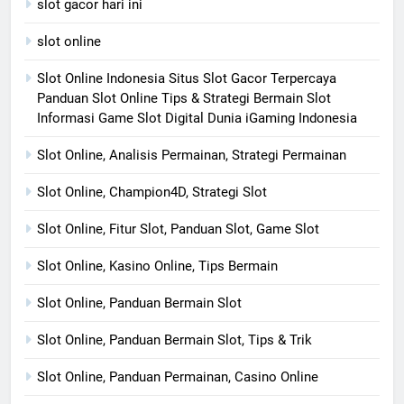
slot gacor hari ini
slot online
Slot Online Indonesia Situs Slot Gacor Terpercaya
Panduan Slot Online Tips & Strategi Bermain Slot
Informasi Game Slot Digital Dunia iGaming Indonesia
Slot Online, Analisis Permainan, Strategi Permainan
Slot Online, Champion4D, Strategi Slot
Slot Online, Fitur Slot, Panduan Slot, Game Slot
Slot Online, Kasino Online, Tips Bermain
Slot Online, Panduan Bermain Slot
Slot Online, Panduan Bermain Slot, Tips & Trik
Slot Online, Panduan Permainan, Casino Online