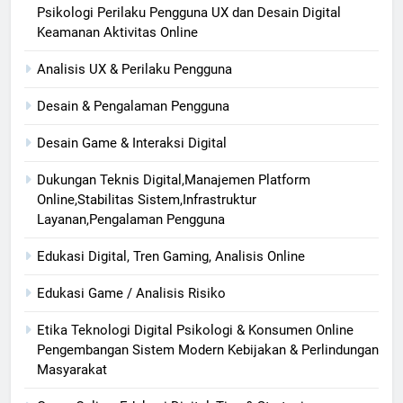
Psikologi Perilaku Pengguna UX dan Desain Digital
Keamanan Aktivitas Online
Analisis UX & Perilaku Pengguna
Desain & Pengalaman Pengguna
Desain Game & Interaksi Digital
Dukungan Teknis Digital,Manajemen Platform
Online,Stabilitas Sistem,Infrastruktur
Layanan,Pengalaman Pengguna
Edukasi Digital, Tren Gaming, Analisis Online
Edukasi Game / Analisis Risiko
Etika Teknologi Digital Psikologi & Konsumen Online
Pengembangan Sistem Modern Kebijakan & Perlindungan
Masyarakat