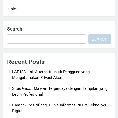
slot
Search
SEARCH
Recent Posts
LAE138 Link Alternatif untuk Pengguna yang
Mengutamakan Privasi Akun
Situs Gacor Maxwin Terpercaya dengan Tampilan yang
Lebih Profesional
Dampak Positif bagi Dunia Informasi di Era Teknologi
Digital