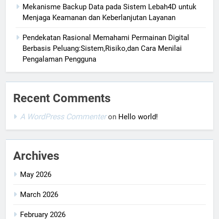
Mekanisme Backup Data pada Sistem Lebah4D untuk
Menjaga Keamanan dan Keberlanjutan Layanan
Pendekatan Rasional Memahami Permainan Digital
Berbasis Peluang:Sistem,Risiko,dan Cara Menilai
Pengalaman Pengguna
Recent Comments
A WordPress Commenter
on
Hello world!
Archives
May 2026
March 2026
February 2026