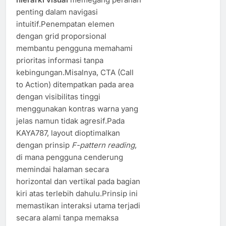
penting dalam navigasi
intuitif.Penempatan elemen
dengan grid proporsional
membantu pengguna memahami
prioritas informasi tanpa
kebingungan.Misalnya, CTA (Call
to Action) ditempatkan pada area
dengan visibilitas tinggi
menggunakan kontras warna yang
jelas namun tidak agresif.Pada
KAYA787, layout dioptimalkan
dengan prinsip
F-pattern reading
,
di mana pengguna cenderung
memindai halaman secara
horizontal dan vertikal pada bagian
kiri atas terlebih dahulu.Prinsip ini
memastikan interaksi utama terjadi
secara alami tanpa memaksa