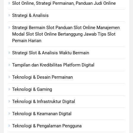
Slot Online, Strategi Permainan, Panduan Judi Online
Strategi & Analisis
Strategi Bermain Slot Panduan Slot Online Manajemen
Modal Slot Slot Online Bertanggung Jawab Tips Slot
Pemain Harian
Strategi Slot & Analisis Waktu Bermain
Tampilan dan Kredibilitas Platform Digital
Teknologi & Desain Permainan
Teknologi & Gaming
Teknologi & Infrastruktur Digital
Teknologi & Keamanan Digital
Teknologi & Pengalaman Pengguna