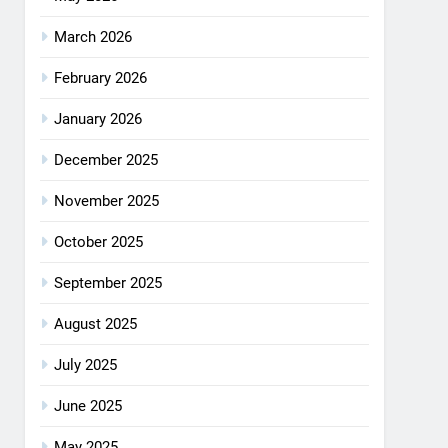
March 2026
February 2026
January 2026
December 2025
November 2025
October 2025
September 2025
August 2025
July 2025
June 2025
May 2025