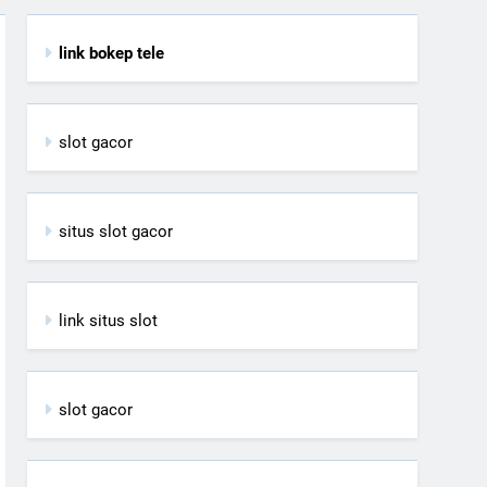
link bokep tele
slot gacor
situs slot gacor
link situs slot
slot gacor