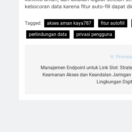
kebocoran data karena fitur auto-fill dapat d
Tagged:
akses aman kaya787
fitur autofill
perlindungan data
privasi pengguna
Previou
Post
navigation
Manajemen Endpoint untuk Link Slot: Strate
Keamanan Akses dan Keandalan Jaringan 
Lingkungan Digit