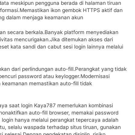
i data meskipun pengguna berada di halaman tiruan
nformasi.Memastikan ikon gembok HTTPS aktif dan
ting dalam menjaga keamanan akun
ukan secara berkala.Banyak platform menyediakan
tivitas mencurigakan.Jika ditemukan akses dari
set kata sandi dan cabut sesi login lainnya melalui
an dari perlindungan auto-fill.Perangkat yang tidak
 pencuri password atau keylogger.Modernisasi
h keamanan memastikan auto-fill tidak
haya saat login Kaya787 memerlukan kombinasi
enonaktifkan auto-fill browser, memakai password
a login hanya melalui perangkat tepercaya adalah
 itu, selalu waspada terhadap situs tiruan, gunakan
i selesai.Dengan pendekatan disiplin, risiko