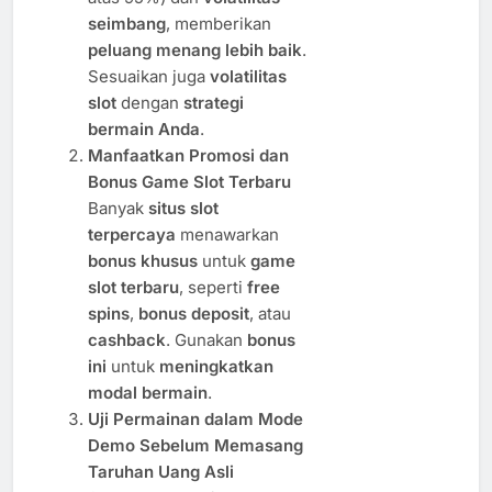
seimbang
, memberikan
peluang menang lebih baik
.
Sesuaikan juga
volatilitas
slot
dengan
strategi
bermain Anda
.
Manfaatkan Promosi dan
Bonus Game Slot Terbaru
Banyak
situs slot
terpercaya
menawarkan
bonus khusus
untuk
game
slot terbaru
, seperti
free
spins
,
bonus deposit
, atau
cashback
. Gunakan
bonus
ini
untuk
meningkatkan
modal bermain
.
Uji Permainan dalam Mode
Demo Sebelum Memasang
Taruhan Uang Asli