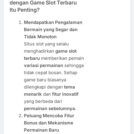
dengan Game Slot Terbaru
Itu Penting?
Mendapatkan Pengalaman
Bermain yang Segar dan
Tidak Monoton
Situs slot yang selalu
menghadirkan
game slot
terbaru
memberikan pemain
variasi permainan
sehingga
tidak cepat bosan. Setiap
game baru biasanya
dilengkapi dengan
tema
menarik
dan
fitur inovatif
yang berbeda dari
permainan sebelumnya
.
Peluang Mencoba Fitur
Bonus dan Mekanisme
Permainan Baru