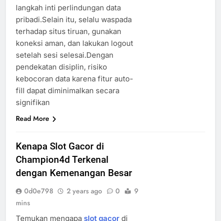
langkah inti perlindungan data
pribadi.Selain itu, selalu waspada
terhadap situs tiruan, gunakan
koneksi aman, dan lakukan logout
setelah sesi selesai.Dengan
pendekatan disiplin, risiko
kebocoran data karena fitur auto-
fill dapat diminimalkan secara
signifikan
Read More
Kenapa Slot Gacor di
Champion4d Terkenal
dengan Kemenangan Besar
0d0e798
2 years ago
0
9
mins
Temukan mengapa
slot gacor
di