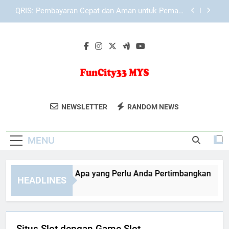
Skip
Situs Gacor Maxwin Terpercaya dengan Tampilan
to
yang Lebih Profesional
content
Studi Adaptive MFA di Daftar Login Kaya787
Menelusuri Dunia Slot Online: Panduan Lengkap
QRIS: Pembayaran Cepat dan Aman untuk Pemain
Slot
FunCity33 MYS
Nikmati Permainan Judi Online Terbaik
Situs Gacor Maxwin Terpercaya dengan Tampilan
NEWSLETTER
RANDOM NEWS
yang Lebih Profesional
Di FunCity33 MYS, Dengan Keamanan
Studi Adaptive MFA di Daftar Login Kaya787
Dan Kenyamanan Bermain Yang
MENU
Terjamin.
ps Bermain Slot: Apa yang Perlu Anda Pertimbangkan
Pe
HEADLINES
ears Ago
6 
Situs Slot dengan Game Slot