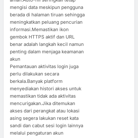
mengisi data meskipun pengguna
berada di halaman tiruan sehingga
meningkatkan peluang pencurian
informasi.Memastikan ikon
gembok HTTPS aktif dan URL
benar adalah langkah kecil namun
penting dalam menjaga keamanan
akun
Pemantauan aktivitas login juga
perlu dilakukan secara
berkala.Banyak platform
menyediakan histori akses untuk
memastikan tidak ada aktivitas
mencurigakan.Jika ditemukan
akses dari perangkat atau lokasi
asing segera lakukan reset kata
sandi dan cabut sesi login lainnya
melalui pengaturan akun