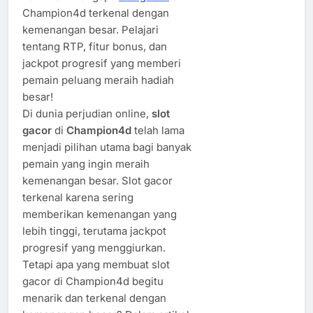
Champion4d terkenal dengan
kemenangan besar. Pelajari
tentang RTP, fitur bonus, dan
jackpot progresif yang memberi
pemain peluang meraih hadiah
besar!
Di dunia perjudian online,
slot
gacor
di
Champion4d
telah lama
menjadi pilihan utama bagi banyak
pemain yang ingin meraih
kemenangan besar. Slot gacor
terkenal karena sering
memberikan kemenangan yang
lebih tinggi, terutama jackpot
progresif yang menggiurkan.
Tetapi apa yang membuat slot
gacor di Champion4d begitu
menarik dan terkenal dengan