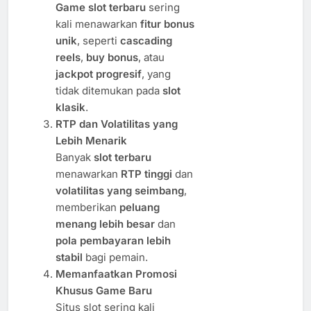
Game slot terbaru
sering
kali menawarkan
fitur bonus
unik
, seperti
cascading
reels
,
buy bonus
, atau
jackpot progresif
, yang
tidak ditemukan pada
slot
klasik
.
RTP dan Volatilitas yang
Lebih Menarik
Banyak
slot terbaru
menawarkan
RTP tinggi
dan
volatilitas yang seimbang
,
memberikan
peluang
menang lebih besar
dan
pola pembayaran lebih
stabil
bagi pemain.
Memanfaatkan Promosi
Khusus Game Baru
Situs slot sering kali