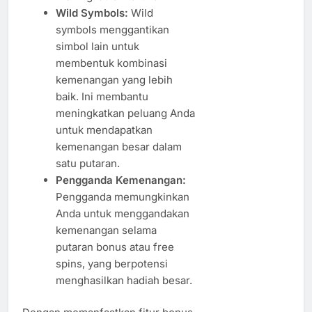
Wild Symbols:
Wild
symbols menggantikan
simbol lain untuk
membentuk kombinasi
kemenangan yang lebih
baik. Ini membantu
meningkatkan peluang Anda
untuk mendapatkan
kemenangan besar dalam
satu putaran.
Pengganda Kemenangan:
Pengganda memungkinkan
Anda untuk menggandakan
kemenangan selama
putaran bonus atau free
spins, yang berpotensi
menghasilkan hadiah besar.