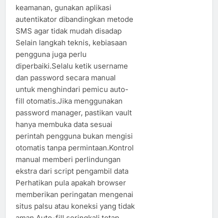
keamanan, gunakan aplikasi
autentikator dibandingkan metode
SMS agar tidak mudah disadap
Selain langkah teknis, kebiasaan
pengguna juga perlu
diperbaiki.Selalu ketik username
dan password secara manual
untuk menghindari pemicu auto-
fill otomatis.Jika menggunakan
password manager, pastikan vault
hanya membuka data sesuai
perintah pengguna bukan mengisi
otomatis tanpa permintaan.Kontrol
manual memberi perlindungan
ekstra dari script pengambil data
Perhatikan pula apakah browser
memberikan peringatan mengenai
situs palsu atau koneksi yang tidak
aman.Auto-fill seringkali tetap