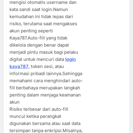
mengisi otomatis username dan
kata sandi saat login.Namun
kemudahan ini tidak lepas dari
risiko, terutama saat mengakses
akun penting seperti
Kaya787.Auto-fill yang tidak
dikelola dengan benar dapat
menjadi pintu masuk bagi pelaku
digital untuk mencuri data
login
kaya787
, token sesi, atau
informasi pribadi lainnya.Sehingga
memahami cara menghindari auto-
fill berbahaya merupakan langkah
penting dalam menjaga keamanan
akun
Risiko terbesar dari auto-fill
muncul ketika perangkat
digunakan bersama atau saat data
tersimpan tanpa enkripsi.Misalnya,