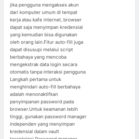
jika pengguna mengakses akun
dari komputer umum di tempat
kerja atau kafe internet, browser
dapat saja menyimpan kredensial
yang kemudian bisa digunakan
oleh orang lain.Fitur auto-fill juga
dapat disusupi melalui script
berbahaya yang mencoba
mengekstrak data login secara
otomatis tanpa interaksi pengguna
Langkah pertama untuk
menghindari auto-fill berbahaya
adalah menonaktifkan
penyimpanan password pada
browser.Untuk keamanan lebih
tinggi, gunakan password manager
independen yang menyimpan
kredensial dalam vault
terenkripsi.Password manager