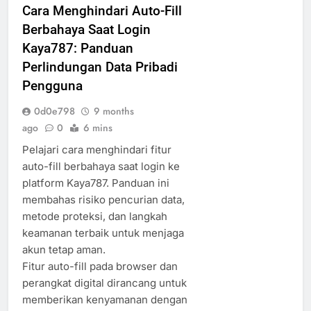
Cara Menghindari Auto-Fill
Berbahaya Saat Login
Kaya787: Panduan
Perlindungan Data Pribadi
Pengguna
0d0e798
9 months
ago
0
6 mins
Pelajari cara menghindari fitur
auto-fill berbahaya saat login ke
platform Kaya787. Panduan ini
membahas risiko pencurian data,
metode proteksi, dan langkah
keamanan terbaik untuk menjaga
akun tetap aman.
Fitur auto-fill pada browser dan
perangkat digital dirancang untuk
memberikan kenyamanan dengan