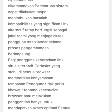
dikembangkan.Pembaruan sistem
dapat dilakukan tanpa
menimbulkan masalah
kompatibilitas yang signifikan.Link
alternatif tetap berfungsi sebagai
jalur resmi yang menjaga akses
pengguna tetap lancar selama
proses pengembangan
berlangsung.
Bagi pengguna,keberadaan link
situs alternatif Corlaslot yang
stabil di semua browser
memberikan kenyamanan
tambahan.Pengguna tidak perlu
khawatir tentang kesesuaian
browser atau melakukan
penggantian hanya untuk
mendapatkan akses optimal.Semua