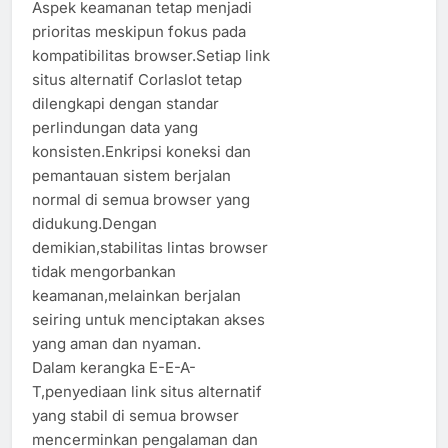
Aspek keamanan tetap menjadi
prioritas meskipun fokus pada
kompatibilitas browser.Setiap link
situs alternatif Corlaslot tetap
dilengkapi dengan standar
perlindungan data yang
konsisten.Enkripsi koneksi dan
pemantauan sistem berjalan
normal di semua browser yang
didukung.Dengan
demikian,stabilitas lintas browser
tidak mengorbankan
keamanan,melainkan berjalan
seiring untuk menciptakan akses
yang aman dan nyaman.
Dalam kerangka E-E-A-
T,penyediaan link situs alternatif
yang stabil di semua browser
mencerminkan pengalaman dan