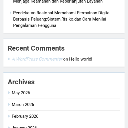
Menjaga Keamanan dan Keberlanjutan Layanan
Pendekatan Rasional Memahami Permainan Digital
Berbasis Peluang:Sistem,Risiko,dan Cara Menilai
Pengalaman Pengguna
Recent Comments
A WordPress Commenter
on
Hello world!
Archives
May 2026
March 2026
February 2026
January 2026