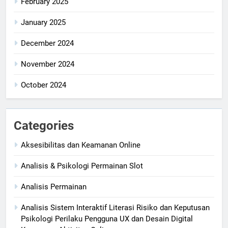
February 2025
January 2025
December 2024
November 2024
October 2024
Categories
Aksesibilitas dan Keamanan Online
Analisis & Psikologi Permainan Slot
Analisis Permainan
Analisis Sistem Interaktif Literasi Risiko dan Keputusan
Psikologi Perilaku Pengguna UX dan Desain Digital