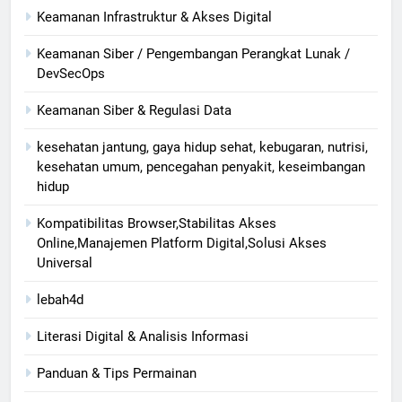
Keamanan Infrastruktur & Akses Digital
Keamanan Siber / Pengembangan Perangkat Lunak /
DevSecOps
Keamanan Siber & Regulasi Data
kesehatan jantung, gaya hidup sehat, kebugaran, nutrisi,
kesehatan umum, pencegahan penyakit, keseimbangan
hidup
Kompatibilitas Browser,Stabilitas Akses
Online,Manajemen Platform Digital,Solusi Akses
Universal
lebah4d
Literasi Digital & Analisis Informasi
Panduan & Tips Permainan