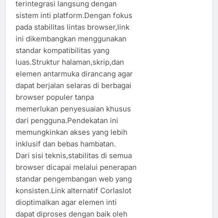
terintegrasi langsung dengan
sistem inti platform.Dengan fokus
pada stabilitas lintas browser,link
ini dikembangkan menggunakan
standar kompatibilitas yang
luas.Struktur halaman,skrip,dan
elemen antarmuka dirancang agar
dapat berjalan selaras di berbagai
browser populer tanpa
memerlukan penyesuaian khusus
dari pengguna.Pendekatan ini
memungkinkan akses yang lebih
inklusif dan bebas hambatan.
Dari sisi teknis,stabilitas di semua
browser dicapai melalui penerapan
standar pengembangan web yang
konsisten.Link alternatif Corlaslot
dioptimalkan agar elemen inti
dapat diproses dengan baik oleh