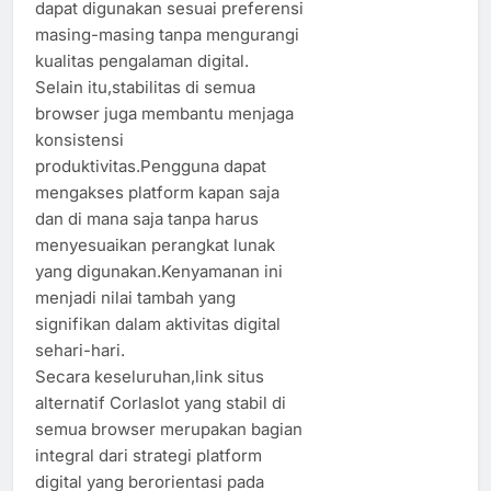
dapat digunakan sesuai preferensi
masing-masing tanpa mengurangi
kualitas pengalaman digital.
Selain itu,stabilitas di semua
browser juga membantu menjaga
konsistensi
produktivitas.Pengguna dapat
mengakses platform kapan saja
dan di mana saja tanpa harus
menyesuaikan perangkat lunak
yang digunakan.Kenyamanan ini
menjadi nilai tambah yang
signifikan dalam aktivitas digital
sehari-hari.
Secara keseluruhan,link situs
alternatif Corlaslot yang stabil di
semua browser merupakan bagian
integral dari strategi platform
digital yang berorientasi pada