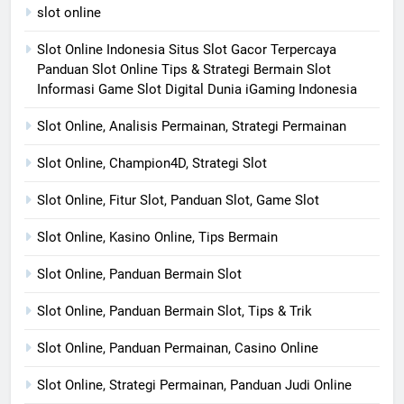
slot online
Slot Online Indonesia Situs Slot Gacor Terpercaya
Panduan Slot Online Tips & Strategi Bermain Slot
Informasi Game Slot Digital Dunia iGaming Indonesia
Slot Online, Analisis Permainan, Strategi Permainan
Slot Online, Champion4D, Strategi Slot
Slot Online, Fitur Slot, Panduan Slot, Game Slot
Slot Online, Kasino Online, Tips Bermain
Slot Online, Panduan Bermain Slot
Slot Online, Panduan Bermain Slot, Tips & Trik
Slot Online, Panduan Permainan, Casino Online
Slot Online, Strategi Permainan, Panduan Judi Online