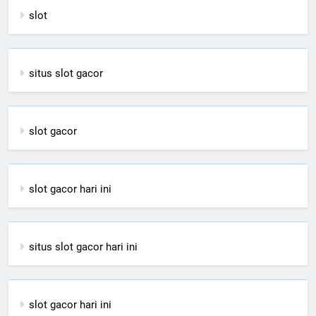
slot
situs slot gacor
slot gacor
slot gacor hari ini
situs slot gacor hari ini
slot gacor hari ini