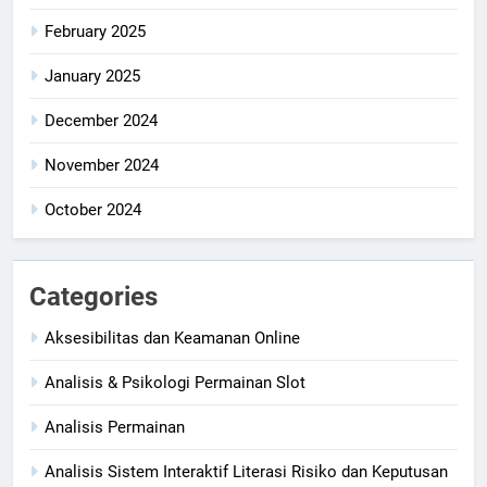
February 2025
January 2025
December 2024
November 2024
October 2024
Categories
Aksesibilitas dan Keamanan Online
Analisis & Psikologi Permainan Slot
Analisis Permainan
Analisis Sistem Interaktif Literasi Risiko dan Keputusan