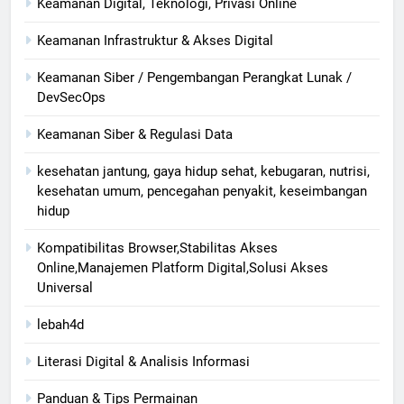
Keamanan Digital, Teknologi, Privasi Online
Keamanan Infrastruktur & Akses Digital
Keamanan Siber / Pengembangan Perangkat Lunak /
DevSecOps
Keamanan Siber & Regulasi Data
kesehatan jantung, gaya hidup sehat, kebugaran, nutrisi,
kesehatan umum, pencegahan penyakit, keseimbangan
hidup
Kompatibilitas Browser,Stabilitas Akses
Online,Manajemen Platform Digital,Solusi Akses
Universal
lebah4d
Literasi Digital & Analisis Informasi
Panduan & Tips Permainan