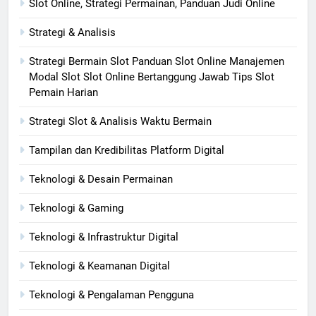
Slot Online, Strategi Permainan, Panduan Judi Online
Strategi & Analisis
Strategi Bermain Slot Panduan Slot Online Manajemen
Modal Slot Slot Online Bertanggung Jawab Tips Slot
Pemain Harian
Strategi Slot & Analisis Waktu Bermain
Tampilan dan Kredibilitas Platform Digital
Teknologi & Desain Permainan
Teknologi & Gaming
Teknologi & Infrastruktur Digital
Teknologi & Keamanan Digital
Teknologi & Pengalaman Pengguna