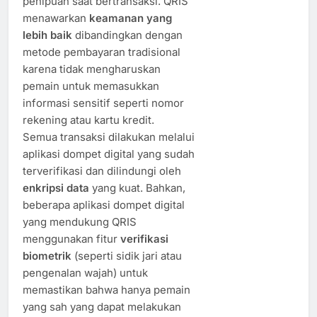
penipuan saat bertransaksi. QRIS
menawarkan
keamanan yang
lebih baik
dibandingkan dengan
metode pembayaran tradisional
karena tidak mengharuskan
pemain untuk memasukkan
informasi sensitif seperti nomor
rekening atau kartu kredit.
Semua transaksi dilakukan melalui
aplikasi dompet digital yang sudah
terverifikasi dan dilindungi oleh
enkripsi data
yang kuat. Bahkan,
beberapa aplikasi dompet digital
yang mendukung QRIS
menggunakan fitur
verifikasi
biometrik
(seperti sidik jari atau
pengenalan wajah) untuk
memastikan bahwa hanya pemain
yang sah yang dapat melakukan