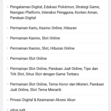
Pengalaman Digital, Edukasi Pokémon, Strategi Game,
Navigasi Platform, Interaksi Pengguna, Konten Aman,
Panduan Digital
Permainan Kartu, Kasino Online, Hiburan
Permainan Kasino, Slot Online
Permainan Kasino, Slot, Hiburan Online
Permainan Slot Online
Permainan Slot Online, Panduan Judi Online, Tips dan
Trik Slot, Situs Slot dengan Game Terbaru
Permainan Slot Online, Tema Horor dan Misteri, Panduan
Judi Online, Slot Tema Menarik
Privasi Digital & Keamanan Akses Akun
situs judi