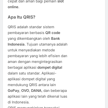
cepat dan aman bagi pemain
slot
online
.
Apa Itu QRIS?
QRIS adalah standar sistem
pembayaran berbasis
QR code
yang dikembangkan oleh
Bank
Indonesia
. Tujuan utamanya adalah
untuk menyediakan metode
pembayaran yang lebih efisien dan
aman dengan mengintegrasikan
berbagai aplikasi
dompet digital
dalam satu standar. Aplikasi-
aplikasi dompet digital yang
mendukung QRIS antara lain
GoPay
,
OVO
,
DANA
, dan beberapa
aplikasi lain yang telah dikenal luas
di Indonesia.
QRIS memungkinkan transaksi