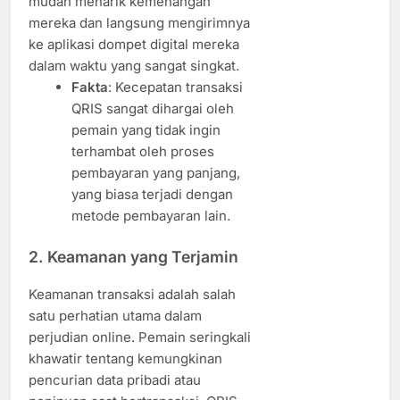
mudah menarik kemenangan
mereka dan langsung mengirimnya
ke aplikasi dompet digital mereka
dalam waktu yang sangat singkat.
Fakta
: Kecepatan transaksi
QRIS sangat dihargai oleh
pemain yang tidak ingin
terhambat oleh proses
pembayaran yang panjang,
yang biasa terjadi dengan
metode pembayaran lain.
2.
Keamanan yang Terjamin
Keamanan transaksi adalah salah
satu perhatian utama dalam
perjudian online. Pemain seringkali
khawatir tentang kemungkinan
pencurian data pribadi atau