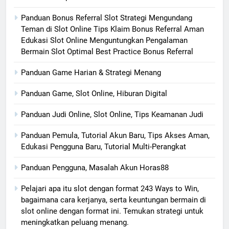
Panduan Bonus Referral Slot Strategi Mengundang
Teman di Slot Online Tips Klaim Bonus Referral Aman
Edukasi Slot Online Menguntungkan Pengalaman
Bermain Slot Optimal Best Practice Bonus Referral
Panduan Game Harian & Strategi Menang
Panduan Game, Slot Online, Hiburan Digital
Panduan Judi Online, Slot Online, Tips Keamanan Judi
Panduan Pemula, Tutorial Akun Baru, Tips Akses Aman,
Edukasi Pengguna Baru, Tutorial Multi-Perangkat
Panduan Pengguna, Masalah Akun Horas88
Pelajari apa itu slot dengan format 243 Ways to Win,
bagaimana cara kerjanya, serta keuntungan bermain di
slot online dengan format ini. Temukan strategi untuk
meningkatkan peluang menang.