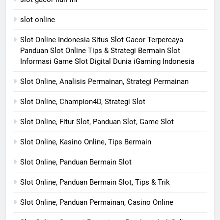
slot online
Slot Online Indonesia Situs Slot Gacor Terpercaya
Panduan Slot Online Tips & Strategi Bermain Slot
Informasi Game Slot Digital Dunia iGaming Indonesia
Slot Online, Analisis Permainan, Strategi Permainan
Slot Online, Champion4D, Strategi Slot
Slot Online, Fitur Slot, Panduan Slot, Game Slot
Slot Online, Kasino Online, Tips Bermain
Slot Online, Panduan Bermain Slot
Slot Online, Panduan Bermain Slot, Tips & Trik
Slot Online, Panduan Permainan, Casino Online