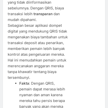
yang tidak diinformasikan
sebelumnya. Dengan QRIS, biaya
transaksi lebih
transparan
dan
mudah dipahami.
Sebagian besar aplikasi dompet
digital yang mendukung QRIS tidak
mengenakan biaya tambahan untuk
transaksi deposit atau penarikan,
memberikan pemain lebih banyak
kontrol atas pengeluaran mereka.
Hal ini memudahkan pemain untuk
merencanakan anggaran mereka
tanpa khawatir tentang biaya
tersembunyi.
Fakta
: Dengan QRIS,
pemain dapat merasa lebih
nyaman dan aman karena
mereka tahu persis berapa
banyak yang akan mereka