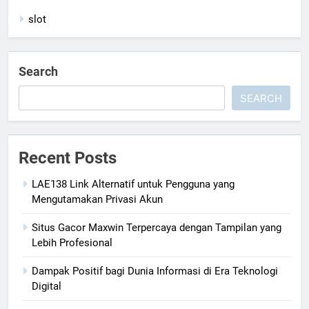
slot
Search
SEARCH
Recent Posts
LAE138 Link Alternatif untuk Pengguna yang
Mengutamakan Privasi Akun
Situs Gacor Maxwin Terpercaya dengan Tampilan yang
Lebih Profesional
Dampak Positif bagi Dunia Informasi di Era Teknologi
Digital