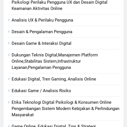
Psikologi Perilaku Pengguna UX dan Desain Digital
Keamanan Aktivitas Online
Analisis UX & Perilaku Pengguna
Desain & Pengalaman Pengguna
Desain Game & Interaksi Digital
Dukungan Teknis Digital,Manajemen Platform
Online,Stabilitas Sistem,Infrastruktur
Layanan,Pengalaman Pengguna
Edukasi Digital, Tren Gaming, Analisis Online
Edukasi Game / Analisis Risiko
Etika Teknologi Digital Psikologi & Konsumen Online
Pengembangan Sistem Modern Kebijakan & Perlindungan
Masyarakat
Game Online, Edukasi Digital, Tips & Strategi