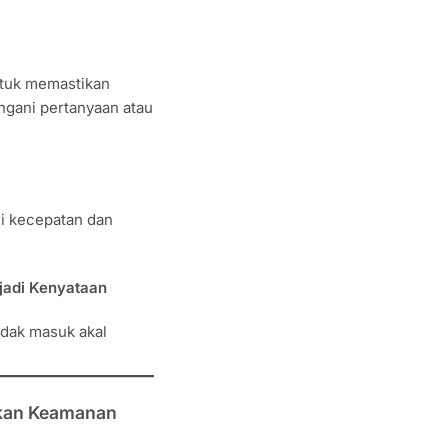
ntuk memastikan
gani pertanyaan atau
ji kecepatan dan
jadi Kenyataan
dak masuk akal
kan Keamanan