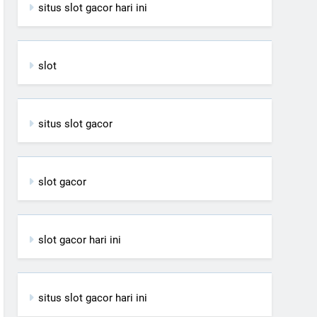
situs slot gacor hari ini
slot
situs slot gacor
slot gacor
slot gacor hari ini
situs slot gacor hari ini