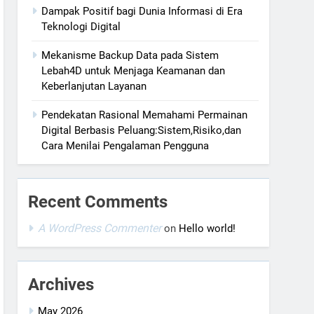
Dampak Positif bagi Dunia Informasi di Era
Teknologi Digital
Mekanisme Backup Data pada Sistem
Lebah4D untuk Menjaga Keamanan dan
Keberlanjutan Layanan
Pendekatan Rasional Memahami Permainan
Digital Berbasis Peluang:Sistem,Risiko,dan
Cara Menilai Pengalaman Pengguna
Recent Comments
A WordPress Commenter
on
Hello world!
Archives
May 2026