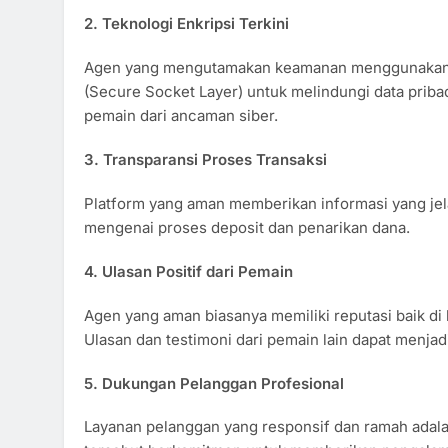
2. Teknologi Enkripsi Terkini
Agen yang mengutamakan keamanan menggunakan 
(Secure Socket Layer) untuk melindungi data pribad
pemain dari ancaman siber.
3. Transparansi Proses Transaksi
Platform yang aman memberikan informasi yang jel
mengenai proses deposit dan penarikan dana.
4. Ulasan Positif dari Pemain
Agen yang aman biasanya memiliki reputasi baik di
Ulasan dan testimoni dari pemain lain dapat menjadi
5. Dukungan Pelanggan Profesional
Layanan pelanggan yang responsif dan ramah adal