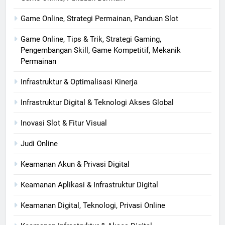
Game Online, Strategi Permainan, Panduan Slot
Game Online, Tips & Trik, Strategi Gaming,
Pengembangan Skill, Game Kompetitif, Mekanik
Permainan
Infrastruktur & Optimalisasi Kinerja
Infrastruktur Digital & Teknologi Akses Global
Inovasi Slot & Fitur Visual
Judi Online
Keamanan Akun & Privasi Digital
Keamanan Aplikasi & Infrastruktur Digital
Keamanan Digital, Teknologi, Privasi Online