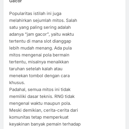
Gacor
Popularitas istilah ini juga
melahirkan sejumlah mitos. Salah
satu yang paling sering adalah
adanya “jam gacor”, yaitu waktu
tertentu di mana slot dianggap
lebih mudah menang. Ada pula
mitos mengenai pola bermain
tertentu, misalnya menaikkan
taruhan setelah kalah atau
menekan tombol dengan cara
khusus.
Padahal, semua mitos ini tidak
memiliki dasar teknis. RNG tidak
mengenal waktu maupun pola.
Meski demikian, cerita-cerita dari
komunitas tetap memperkuat
keyakinan banyak pemain terhadap