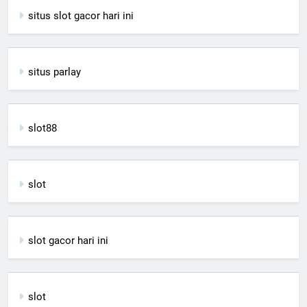
situs slot gacor hari ini
situs parlay
slot88
slot
slot gacor hari ini
slot