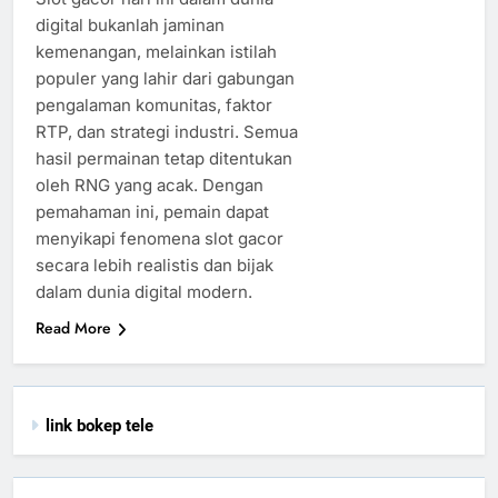
digital bukanlah jaminan
kemenangan, melainkan istilah
populer yang lahir dari gabungan
pengalaman komunitas, faktor
RTP, dan strategi industri. Semua
hasil permainan tetap ditentukan
oleh RNG yang acak. Dengan
pemahaman ini, pemain dapat
menyikapi fenomena slot gacor
secara lebih realistis dan bijak
dalam dunia digital modern.
Read More
link bokep tele