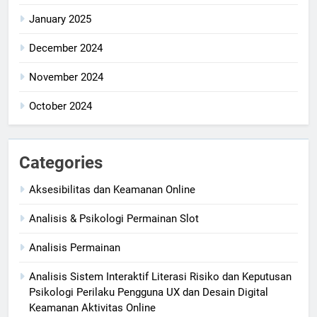
January 2025
December 2024
November 2024
October 2024
Categories
Aksesibilitas dan Keamanan Online
Analisis & Psikologi Permainan Slot
Analisis Permainan
Analisis Sistem Interaktif Literasi Risiko dan Keputusan
Psikologi Perilaku Pengguna UX dan Desain Digital
Keamanan Aktivitas Online