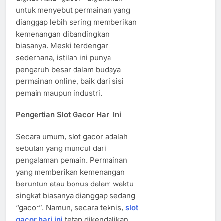
untuk menyebut permainan yang
dianggap lebih sering memberikan
kemenangan dibandingkan
biasanya. Meski terdengar
sederhana, istilah ini punya
pengaruh besar dalam budaya
permainan online, baik dari sisi
pemain maupun industri.
Pengertian Slot Gacor Hari Ini
Secara umum, slot gacor adalah
sebutan yang muncul dari
pengalaman pemain. Permainan
yang memberikan kemenangan
beruntun atau bonus dalam waktu
singkat biasanya dianggap sedang
“gacor”. Namun, secara teknis,
slot
gacor hari ini
tetap dikendalikan