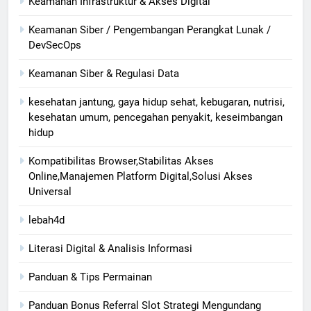
Keamanan Infrastruktur & Akses Digital
Keamanan Siber / Pengembangan Perangkat Lunak /
DevSecOps
Keamanan Siber & Regulasi Data
kesehatan jantung, gaya hidup sehat, kebugaran, nutrisi,
kesehatan umum, pencegahan penyakit, keseimbangan
hidup
Kompatibilitas Browser,Stabilitas Akses
Online,Manajemen Platform Digital,Solusi Akses
Universal
lebah4d
Literasi Digital & Analisis Informasi
Panduan & Tips Permainan
Panduan Bonus Referral Slot Strategi Mengundang