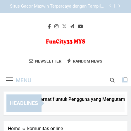
Situs Gacor Maxwin Terpercaya dengan Tampilan
Skip
yang Lebih Profesional
to
Dampak Positif bagi Dunia Informasi di Era
content
Teknologi Digital
Mekanisme Backup Data pada Sistem Lebah4D
untuk Menjaga Keamanan dan Keberlanjutan
Layanan
LAE138 Link Alternatif untuk Pengguna yang
Mengutamakan Privasi Akun
Situs Gacor Maxwin Terpercaya dengan Tampilan
FunCity33 MYS
Nikmati Permainan Judi Online Terbaik
yang Lebih Profesional
NEWSLETTER
RANDOM NEWS
Di FunCity33 MYS, Dengan Keamanan
Dampak Positif bagi Dunia Informasi di Era
Teknologi Digital
Dan Kenyamanan Bermain Yang
Mekanisme Backup Data pada Sistem Lebah4D
MENU
Terjamin.
untuk Menjaga Keamanan dan Keberlanjutan
Layanan
LAE138 Link Alternatif untuk Pengguna yang Mengutamakan P
HEADLINES
3 Months Ago
Home
komunitas online