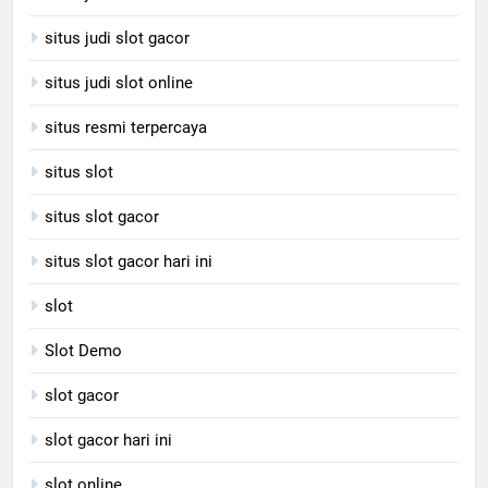
situs judi slot gacor
situs judi slot online
situs resmi terpercaya
situs slot
situs slot gacor
situs slot gacor hari ini
slot
Slot Demo
slot gacor
slot gacor hari ini
slot online