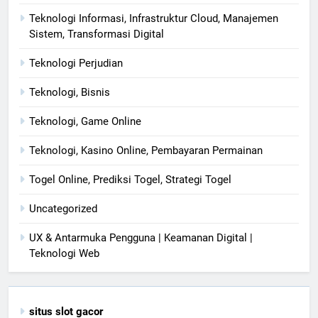
Teknologi Informasi, Infrastruktur Cloud, Manajemen
Sistem, Transformasi Digital
Teknologi Perjudian
Teknologi, Bisnis
Teknologi, Game Online
Teknologi, Kasino Online, Pembayaran Permainan
Togel Online, Prediksi Togel, Strategi Togel
Uncategorized
UX & Antarmuka Pengguna | Keamanan Digital |
Teknologi Web
situs slot gacor