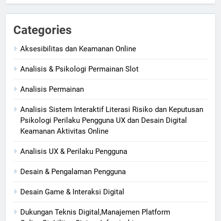
Categories
Aksesibilitas dan Keamanan Online
Analisis & Psikologi Permainan Slot
Analisis Permainan
Analisis Sistem Interaktif Literasi Risiko dan Keputusan
Psikologi Perilaku Pengguna UX dan Desain Digital
Keamanan Aktivitas Online
Analisis UX & Perilaku Pengguna
Desain & Pengalaman Pengguna
Desain Game & Interaksi Digital
Dukungan Teknis Digital,Manajemen Platform