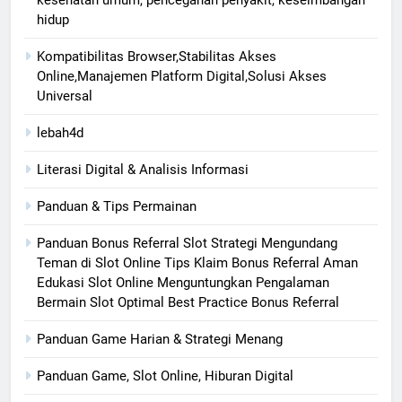
hidup
Kompatibilitas Browser,Stabilitas Akses
Online,Manajemen Platform Digital,Solusi Akses
Universal
lebah4d
Literasi Digital & Analisis Informasi
Panduan & Tips Permainan
Panduan Bonus Referral Slot Strategi Mengundang
Teman di Slot Online Tips Klaim Bonus Referral Aman
Edukasi Slot Online Menguntungkan Pengalaman
Bermain Slot Optimal Best Practice Bonus Referral
Panduan Game Harian & Strategi Menang
Panduan Game, Slot Online, Hiburan Digital