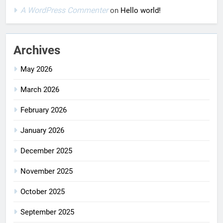
A WordPress Commenter
on
Hello world!
Archives
May 2026
March 2026
February 2026
January 2026
December 2025
November 2025
October 2025
September 2025