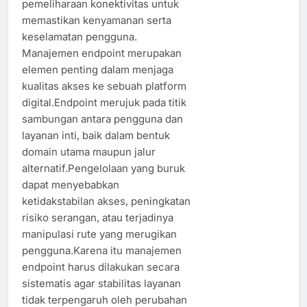
pemeliharaan konektivitas untuk
memastikan kenyamanan serta
keselamatan pengguna.
Manajemen endpoint merupakan
elemen penting dalam menjaga
kualitas akses ke sebuah platform
digital.Endpoint merujuk pada titik
sambungan antara pengguna dan
layanan inti, baik dalam bentuk
domain utama maupun jalur
alternatif.Pengelolaan yang buruk
dapat menyebabkan
ketidakstabilan akses, peningkatan
risiko serangan, atau terjadinya
manipulasi rute yang merugikan
pengguna.Karena itu manajemen
endpoint harus dilakukan secara
sistematis agar stabilitas layanan
tidak terpengaruh oleh perubahan