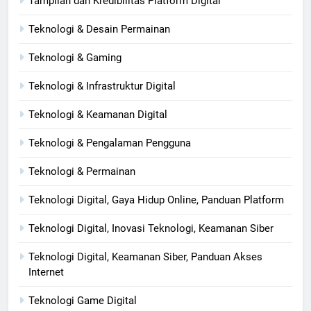
Tampilan dan Kredibilitas Platform Digital
Teknologi & Desain Permainan
Teknologi & Gaming
Teknologi & Infrastruktur Digital
Teknologi & Keamanan Digital
Teknologi & Pengalaman Pengguna
Teknologi & Permainan
Teknologi Digital, Gaya Hidup Online, Panduan Platform
Teknologi Digital, Inovasi Teknologi, Keamanan Siber
Teknologi Digital, Keamanan Siber, Panduan Akses
Internet
Teknologi Game Digital