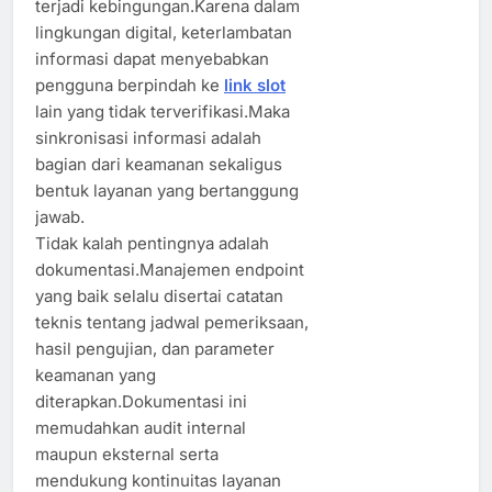
terjadi kebingungan.Karena dalam
lingkungan digital, keterlambatan
informasi dapat menyebabkan
pengguna berpindah ke
link slot
lain yang tidak terverifikasi.Maka
sinkronisasi informasi adalah
bagian dari keamanan sekaligus
bentuk layanan yang bertanggung
jawab.
Tidak kalah pentingnya adalah
dokumentasi.Manajemen endpoint
yang baik selalu disertai catatan
teknis tentang jadwal pemeriksaan,
hasil pengujian, dan parameter
keamanan yang
diterapkan.Dokumentasi ini
memudahkan audit internal
maupun eksternal serta
mendukung kontinuitas layanan