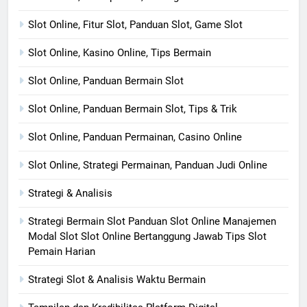
Slot Online, Fitur Slot, Panduan Slot, Game Slot
Slot Online, Kasino Online, Tips Bermain
Slot Online, Panduan Bermain Slot
Slot Online, Panduan Bermain Slot, Tips & Trik
Slot Online, Panduan Permainan, Casino Online
Slot Online, Strategi Permainan, Panduan Judi Online
Strategi & Analisis
Strategi Bermain Slot Panduan Slot Online Manajemen
Modal Slot Slot Online Bertanggung Jawab Tips Slot
Pemain Harian
Strategi Slot & Analisis Waktu Bermain