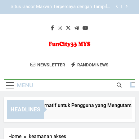
Skip
Dampak Positif bagi Dunia Informasi di Era
to
Teknologi Digital
content
Mekanisme Backup Data pada Sistem Lebah4D
untuk Menjaga Keamanan dan Keberlanjutan
Layanan
LAE138 Link Alternatif untuk Pengguna yang
Mengutamakan Privasi Akun
Situs Gacor Maxwin Terpercaya dengan Tampilan
yang Lebih Profesional
FunCity33 MYS
Nikmati Permainan Judi Online Terbaik
Dampak Positif bagi Dunia Informasi di Era
NEWSLETTER
RANDOM NEWS
Teknologi Digital
Di FunCity33 MYS, Dengan Keamanan
Mekanisme Backup Data pada Sistem Lebah4D
Dan Kenyamanan Bermain Yang
untuk Menjaga Keamanan dan Keberlanjutan
MENU
Terjamin.
Layanan
LAE138 Link Alternatif untuk Pengguna yang Mengutamakan P
HEADLINES
3 Months Ago
Home
keamanan akses