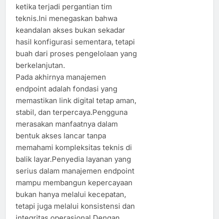
ketika terjadi pergantian tim
teknis.Ini menegaskan bahwa
keandalan akses bukan sekadar
hasil konfigurasi sementara, tetapi
buah dari proses pengelolaan yang
berkelanjutan.
Pada akhirnya manajemen
endpoint adalah fondasi yang
memastikan link digital tetap aman,
stabil, dan terpercaya.Pengguna
merasakan manfaatnya dalam
bentuk akses lancar tanpa
memahami kompleksitas teknis di
balik layar.Penyedia layanan yang
serius dalam manajemen endpoint
mampu membangun kepercayaan
bukan hanya melalui kecepatan,
tetapi juga melalui konsistensi dan
integritas operasional.Dengan