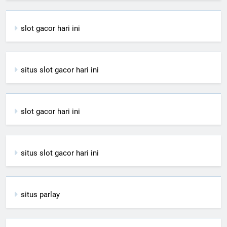
slot gacor hari ini
situs slot gacor hari ini
slot gacor hari ini
situs slot gacor hari ini
situs parlay