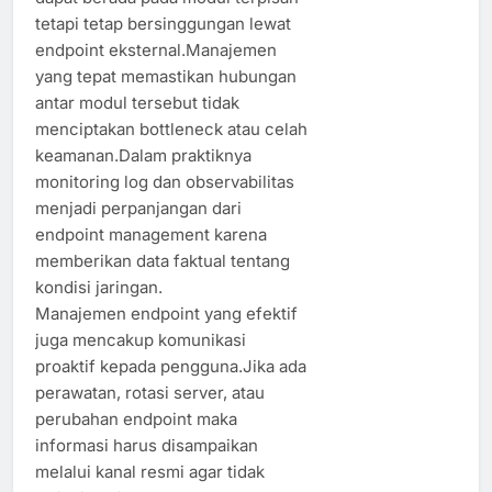
tetapi tetap bersinggungan lewat
endpoint eksternal.Manajemen
yang tepat memastikan hubungan
antar modul tersebut tidak
menciptakan bottle­neck atau celah
keamanan.Dalam praktiknya
monitoring log dan observabilitas
menjadi perpanjangan dari
endpoint management karena
memberikan data faktual tentang
kondisi jaringan.
Manajemen endpoint yang efektif
juga mencakup komunikasi
proaktif kepada pengguna.Jika ada
perawatan, rotasi server, atau
perubahan endpoint maka
informasi harus disampaikan
melalui kanal resmi agar tidak