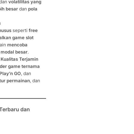
dan
volatilitas yang
ih besar
dan
pola
u
husus
seperti
free
lkan game slot
ain
mencoba
 modal besar
.
ualitas Terjamin
ider game ternama
Play’n GO
, dan
itur permainan
, dan
Terbaru dan