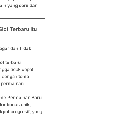
in yang seru dan
lot Terbaru Itu
gar dan Tidak
ot terbaru
ngga tidak cepat
pi dengan
tema
i
permainan
sme Permainan Baru
itur bonus unik
,
kpot progresif
, yang