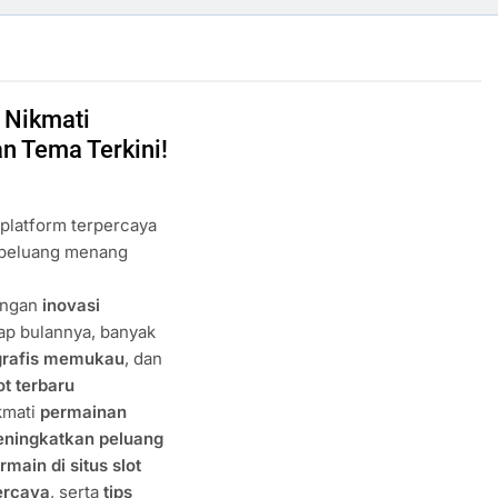
: Nikmati
n Tema Terkini!
 platform terpercaya
an peluang menang
engan
inovasi
iap bulannya, banyak
grafis memukau
, dan
ot terbaru
kmati
permainan
ningkatkan peluang
main di situs slot
ercaya
, serta
tips