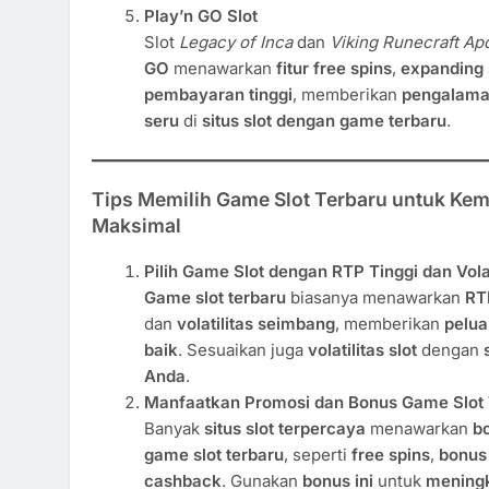
Play’n GO Slot
Slot
Legacy of Inca
dan
Viking Runecraft Ap
GO
menawarkan
fitur free spins
,
expanding
pembayaran tinggi
, memberikan
pengalaman
seru
di
situs slot dengan game terbaru
.
Tips Memilih Game Slot Terbaru untuk K
Maksimal
Pilih Game Slot dengan RTP Tinggi dan Volat
Game slot terbaru
biasanya menawarkan
RTP
dan
volatilitas seimbang
, memberikan
pelua
baik
. Sesuaikan juga
volatilitas slot
dengan
Anda
.
Manfaatkan Promosi dan Bonus Game Slot 
Banyak
situs slot terpercaya
menawarkan
b
game slot terbaru
, seperti
free spins
,
bonus
cashback
. Gunakan
bonus ini
untuk
mening