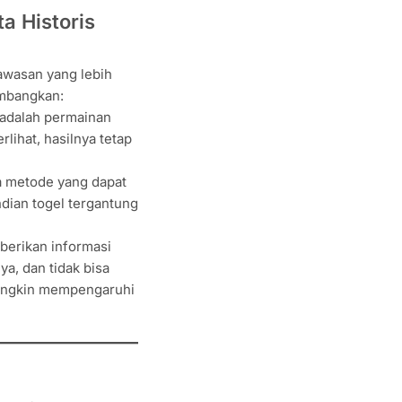
a Historis
awasan yang lebih
imbangkan:
adalah permainan
lihat, hasilnya tetap
 metode yang dapat
ian togel tergantung
berikan informasi
a, dan tidak bisa
mungkin mempengaruhi