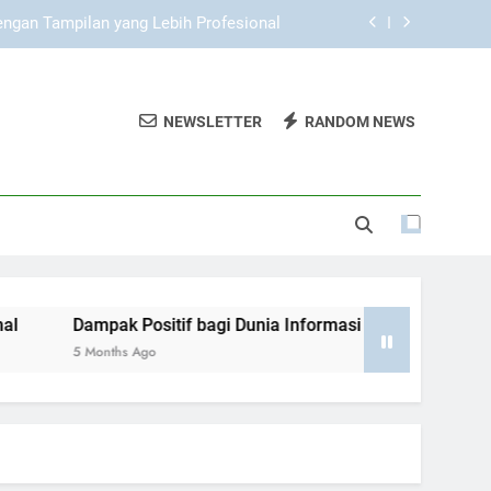
engan Tampilan yang Lebih Profesional
nia Informasi di Era Teknologi Digital
 Keamanan dan Keberlanjutan Layanan
NEWSLETTER
RANDOM NEWS
gguna yang Mengutamakan Privasi Akun
manan Dan Kenyamanan Bermain Yang Terjamin.
engan Tampilan yang Lebih Profesional
nia Informasi di Era Teknologi Digital
 Keamanan dan Keberlanjutan Layanan
Dampak Positif bagi Dunia Informasi di Era Teknologi Digital
5 Months Ago