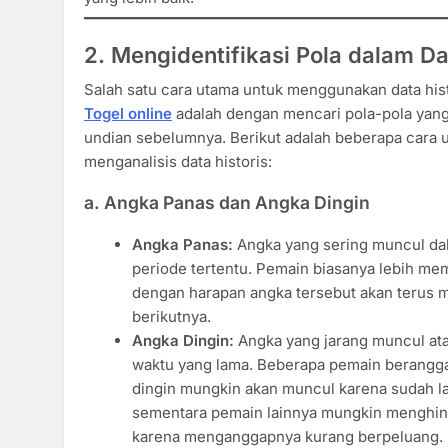
2. Mengidentifikasi Pola dalam Da
Salah satu cara utama untuk menggunakan data hist
Togel online
adalah dengan mencari pola-pola yang
undian sebelumnya. Berikut adalah beberapa cara
menganalisis data historis:
a. Angka Panas dan Angka Dingin
Angka Panas:
Angka yang sering muncul dal
periode tertentu. Pemain biasanya lebih mem
dengan harapan angka tersebut akan terus 
berikutnya.
Angka Dingin:
Angka yang jarang muncul ata
waktu yang lama. Beberapa pemain berangg
dingin mungkin akan muncul karena sudah lam
sementara pemain lainnya mungkin menghind
karena menganggapnya kurang berpeluang.