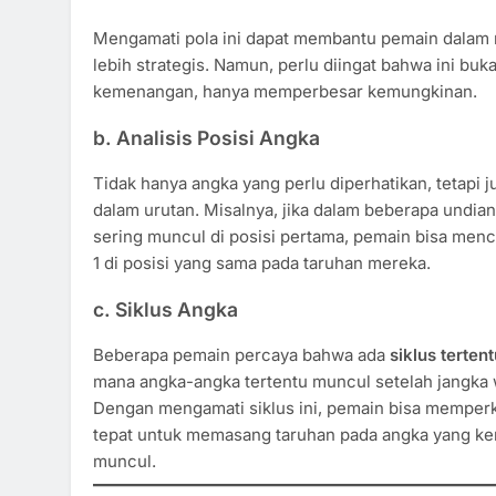
Mengamati pola ini dapat membantu pemain dalam 
lebih strategis. Namun, perlu diingat bahwa ini buk
kemenangan, hanya memperbesar kemungkinan.
b. Analisis Posisi Angka
Tidak hanya angka yang perlu diperhatikan, tetapi j
dalam urutan. Misalnya, jika dalam beberapa undian
sering muncul di posisi pertama, pemain bisa me
1 di posisi yang sama pada taruhan mereka.
c. Siklus Angka
Beberapa pemain percaya bahwa ada
siklus terten
mana angka-angka tertentu muncul setelah jangka w
Dengan mengamati siklus ini, pemain bisa memper
tepat untuk memasang taruhan pada angka yang k
muncul.