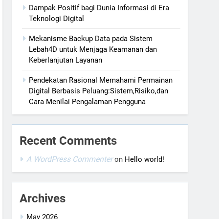
Dampak Positif bagi Dunia Informasi di Era
Teknologi Digital
Mekanisme Backup Data pada Sistem
Lebah4D untuk Menjaga Keamanan dan
Keberlanjutan Layanan
Pendekatan Rasional Memahami Permainan
Digital Berbasis Peluang:Sistem,Risiko,dan
Cara Menilai Pengalaman Pengguna
Recent Comments
A WordPress Commenter
on
Hello world!
Archives
May 2026