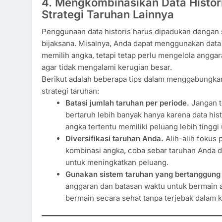
4. Mengkombinasikan Data Histor
Strategi Taruhan Lainnya
Penggunaan data historis harus dipadukan dengan s
bijaksana. Misalnya, Anda dapat menggunakan data 
memilih angka, tetapi tetap perlu mengelola angga
agar tidak mengalami kerugian besar.
Berikut adalah beberapa tips dalam menggabungkan
strategi taruhan:
Batasi jumlah taruhan per periode.
Jangan t
bertaruh lebih banyak hanya karena data hi
angka tertentu memiliki peluang lebih tinggi
Diversifikasi taruhan Anda.
Alih-alih fokus 
kombinasi angka, coba sebar taruhan Anda d
untuk meningkatkan peluang.
Gunakan sistem taruhan yang bertanggung
anggaran dan batasan waktu untuk bermain a
bermain secara sehat tanpa terjebak dalam 