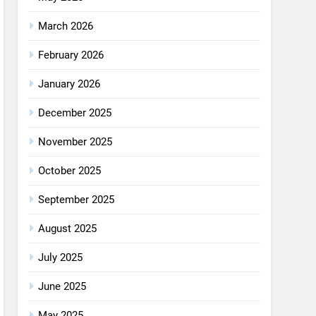
March 2026
February 2026
January 2026
December 2025
November 2025
October 2025
September 2025
August 2025
July 2025
June 2025
May 2025