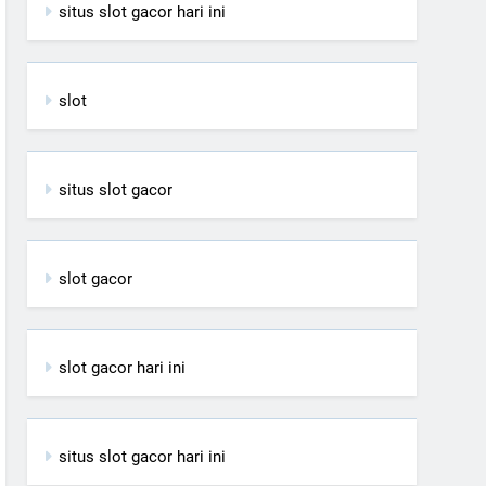
situs slot gacor hari ini
slot
situs slot gacor
slot gacor
slot gacor hari ini
situs slot gacor hari ini