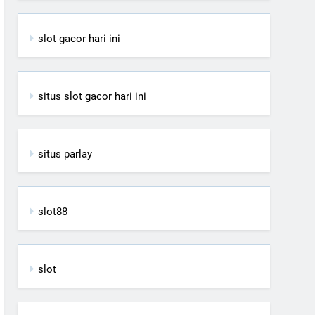
slot gacor hari ini
situs slot gacor hari ini
situs parlay
slot88
slot