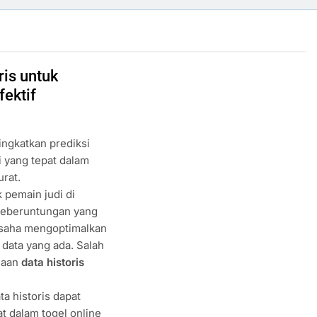
is untuk
fektif
ingkatkan prediksi
i yang tepat dalam
rat.
 pemain judi di
 keberuntungan yang
rusaha mengoptimalkan
data yang ada. Salah
naan
data historis
a historis dapat
t dalam togel online