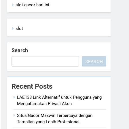
slot gacor hari ini
slot
Search
SEARCH
Recent Posts
LAE138 Link Alternatif untuk Pengguna yang
Mengutamakan Privasi Akun
Situs Gacor Maxwin Terpercaya dengan
Tampilan yang Lebih Profesional