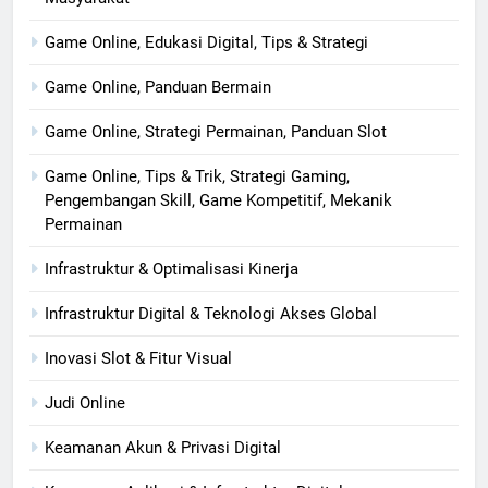
Game Online, Edukasi Digital, Tips & Strategi
Game Online, Panduan Bermain
Game Online, Strategi Permainan, Panduan Slot
Game Online, Tips & Trik, Strategi Gaming,
Pengembangan Skill, Game Kompetitif, Mekanik
Permainan
Infrastruktur & Optimalisasi Kinerja
Infrastruktur Digital & Teknologi Akses Global
Inovasi Slot & Fitur Visual
Judi Online
Keamanan Akun & Privasi Digital