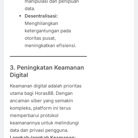
manipulasi dan penipuan
data.
Desentralisasi:
Menghilangkan
ketergantungan pada
otoritas pusat,
meningkatkan efisiensi.
3. Peningkatan Keamanan
Digital
Keamanan digital adalah prioritas
utama bagi Horas88. Dengan
ancaman siber yang semakin
kompleks, platform ini terus
memperbarui protokol
keamanannya untuk melindungi
data dan privasi pengguna.
Langkah-langkah Keamanan: