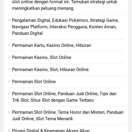
slot online dengan format ini. Temukan strategi untuk
meningkatkan peluang menang.
Pengalaman Digital, Edukasi Pokémon, Strategi Game,
Navigasi Platform, Interaksi Pengguna, Konten Aman,
Panduan Digital
Permainan Kartu, Kasino Online, Hiburan
Permainan Kasino, Slot Online
Permainan Kasino, Slot, Hiburan Online
Permainan Slot Online
Permainan Slot Online, Panduan Judi Online, Tips dan
Trik Slot, Situs Slot dengan Game Terbaru
Permainan Slot Online, Tema Horor dan Misteri, Panduan
Judi Online, Slot Tema Menarik
Privasi Digital & Keamanan Akses Akun