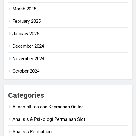
March 2025
February 2025
January 2025
December 2024
November 2024
October 2024
Categories
Aksesibilitas dan Keamanan Online
Analisis & Psikologi Permainan Slot
Analisis Permainan