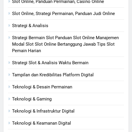
Slot Online, Panduan Permainan, Casino Online
Slot Online, Strategi Permainan, Panduan Judi Online
Strategi & Analisis
Strategi Bermain Slot Panduan Slot Online Manajemen
Modal Slot Slot Online Bertanggung Jawab Tips Slot
Pemain Harian
Strategi Slot & Analisis Waktu Bermain
Tampilan dan Kredibilitas Platform Digital
Teknologi & Desain Permainan
Teknologi & Gaming
Teknologi & Infrastruktur Digital
Teknologi & Keamanan Digital