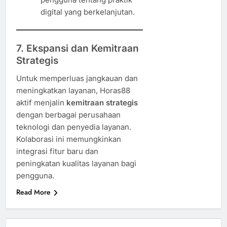
digital yang berkelanjutan.
7. Ekspansi dan Kemitraan
Strategis
Untuk memperluas jangkauan dan
meningkatkan layanan, Horas88
aktif menjalin
kemitraan strategis
dengan berbagai perusahaan
teknologi dan penyedia layanan.
Kolaborasi ini memungkinkan
integrasi fitur baru dan
peningkatan kualitas layanan bagi
pengguna.
Read More