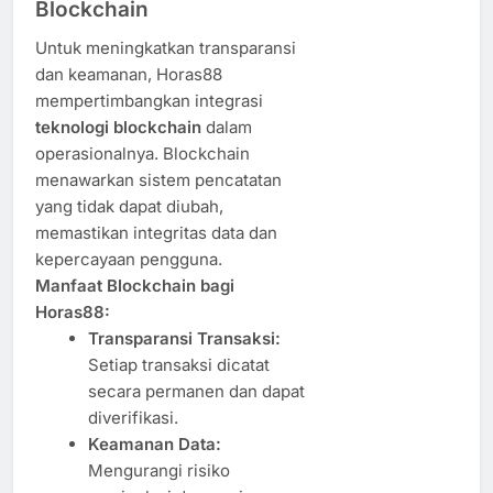
Blockchain
Untuk meningkatkan transparansi
dan keamanan, Horas88
mempertimbangkan integrasi
teknologi blockchain
dalam
operasionalnya. Blockchain
menawarkan sistem pencatatan
yang tidak dapat diubah,
memastikan integritas data dan
kepercayaan pengguna.
Manfaat Blockchain bagi
Horas88:
Transparansi Transaksi:
Setiap transaksi dicatat
secara permanen dan dapat
diverifikasi.
Keamanan Data:
Mengurangi risiko