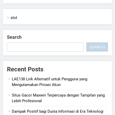
slot
Search
SEARCH
Recent Posts
LAE138 Link Alternatif untuk Pengguna yang
Mengutamakan Privasi Akun
Situs Gacor Maxwin Terpercaya dengan Tampilan yang
Lebih Profesional
Dampak Positif bagi Dunia Informasi di Era Teknologi