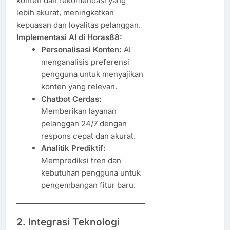
konten dan rekomendasi yang
lebih akurat, meningkatkan
kepuasan dan loyalitas pelanggan.
Implementasi AI di Horas88:
Personalisasi Konten:
AI
menganalisis preferensi
pengguna untuk menyajikan
konten yang relevan.
Chatbot Cerdas:
Memberikan layanan
pelanggan 24/7 dengan
respons cepat dan akurat.
Analitik Prediktif:
Memprediksi tren dan
kebutuhan pengguna untuk
pengembangan fitur baru.
2. Integrasi Teknologi