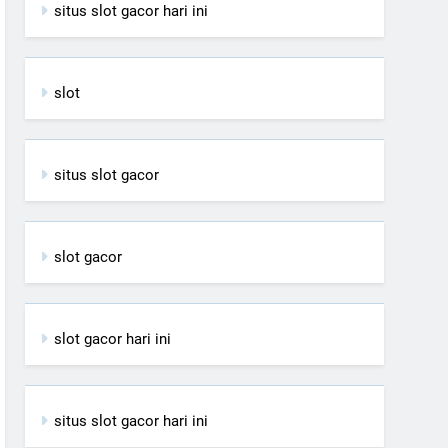
situs slot gacor hari ini
slot
situs slot gacor
slot gacor
slot gacor hari ini
situs slot gacor hari ini