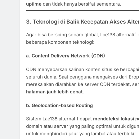
uptime
dan tidak hanya bersifat sementara.
3. Teknologi di Balik Kecepatan Akses Alter
Agar bisa bersaing secara global, Lae138 alternati
beberapa komponen teknologi:
a.
Content Delivery Network (CDN)
CDN menyebarkan salinan konten situs ke berbagai t
seluruh dunia. Saat pengguna mengakses dari Eropa
mereka akan diarahkan ke server CDN terdekat, s
halaman jauh lebih cepat
.
b.
Geolocation-based Routing
Sistem Lae138 alternatif dapat
mendeteksi lokasi 
domain atau server yang paling optimal untuk digun
untuk menghindari jalur yang lambat atau terblokir.