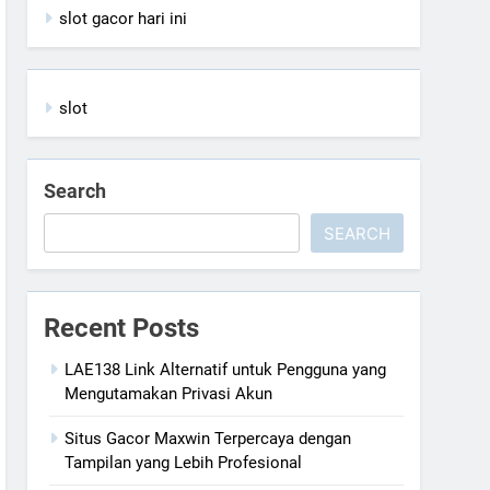
slot gacor hari ini
slot
Search
SEARCH
Recent Posts
LAE138 Link Alternatif untuk Pengguna yang
Mengutamakan Privasi Akun
Situs Gacor Maxwin Terpercaya dengan
Tampilan yang Lebih Profesional