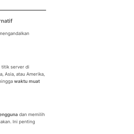
natif
f mengandalkan
itik server di
, Asia, atau Amerika,
ehingga
waktu muat
pengguna
dan memilih
akan. Ini penting