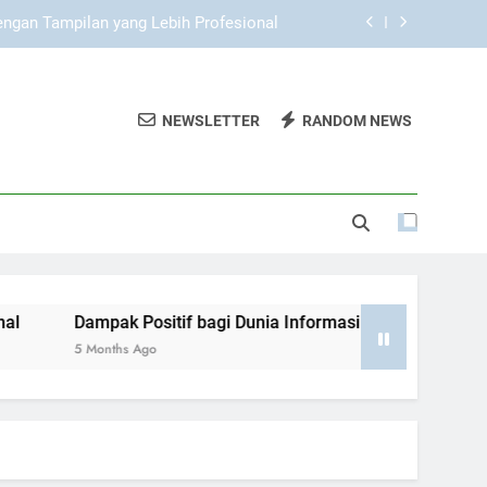
engan Tampilan yang Lebih Profesional
nia Informasi di Era Teknologi Digital
 Keamanan dan Keberlanjutan Layanan
NEWSLETTER
RANDOM NEWS
gguna yang Mengutamakan Privasi Akun
manan Dan Kenyamanan Bermain Yang Terjamin.
engan Tampilan yang Lebih Profesional
nia Informasi di Era Teknologi Digital
 Keamanan dan Keberlanjutan Layanan
pak Positif bagi Dunia Informasi di Era Teknologi Digital
onths Ago