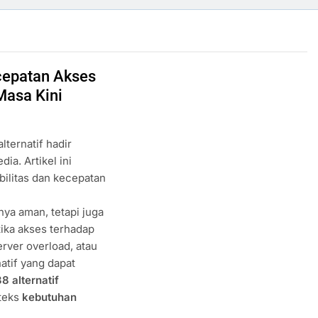
cepatan Akses
Masa Kini
lternatif hadir
ia. Artikel ini
bilitas dan kecepatan
nya aman, tetapi juga
tika akses terhadap
rver overload, atau
atif yang dapat
8 alternatif
teks
kebutuhan