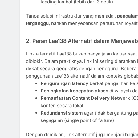
loading lambat (lebih dari 3 detik)
Tanpa solusi infrastruktur yang memadai,
pengalam
terganggu
, bahkan menyebabkan penurunan loyalit
2. Peran Lae138 Alternatif dalam Menjawa
Link alternatif Lae138 bukan hanya jalan keluar saa
diblokir. Dalam praktiknya, link ini sering diarahkan
dekat secara geografis
dengan pengguna. Beberap
penggunaan Lae138 alternatif dalam konteks global
Pengurangan latency
berkat pengalihan ke s
Peningkatan kecepatan akses
di wilayah d
Pemanfaatan Content Delivery Network (C
konten secara lokal
Redundansi sistem
agar tidak bergantung pad
kegagalan (single point of failure)
Dengan demikian, link alternatif juga menjadi bagia