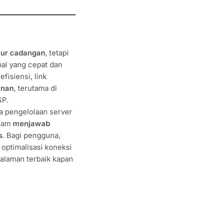
alur cadangan
, tetapi
obal yang cepat dan
efisiensi, link
anan
, terutama di
SP.
a pengelolaan server
alam
menjawab
s
. Bagi pengguna,
optimalisasi koneksi
alaman terbaik kapan