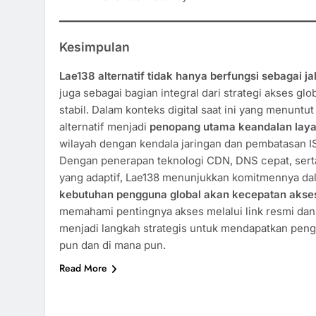
Kesimpulan
Lae138 alternatif tidak hanya berfungsi sebagai j
juga sebagai bagian integral dari strategi akses gl
stabil. Dalam konteks digital saat ini yang menuntut 
alternatif menjadi
penopang utama keandalan lay
wilayah dengan kendala jaringan dan pembatasan I
Dengan penerapan teknologi CDN, DNS cepat, sert
yang adaptif, Lae138 menunjukkan komitmennya d
kebutuhan pengguna global akan kecepatan akse
memahami pentingnya akses melalui link resmi dan 
menjadi langkah strategis untuk mendapatkan peng
pun dan di mana pun.
Read More