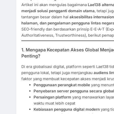
Artikel ini akan mengulas bagaimana
Lae138 alterna
menjadi solusi pengganti domain utama
, tetapi j
tantangan besar dalam hal
aksesibilitas internasi
halaman, dan pengalaman pengguna lintas negar
SEO-friendly dan berdasarkan prinsip E-E-A-T (Exp
Authoritativeness, Trustworthiness), berikut pema
1. Mengapa Kecepatan Akses Global Menja
Penting?
Di era globalisasi digital, platform seperti Lae138 t
pengguna lokal, tetapi juga menjangkau
audiens li
faktor yang membuat kecepatan akses menjadi krusia
Penggunaan perangkat mobile
yang menunt
Penyebaran server pengguna secara globa
Persaingan platform
yang menawarkan laya
waktu muat lebih cepat
Kebiasaan pengguna digital modern
yang ti