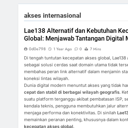
akses internasional
Lae138 Alternatif dan Kebutuhan Ke
Global: Menjawab Tantangan Digital 
0d0e798
1 Year Ago
0
7 Mins
Di tengah tuntutan kecepatan akses global, Lae138 a
sebagai solusi cerdas saat domain utama tidak tersed
membahas peran link alternatif dalam menjamin sta
koneksi lintas wilayah.
Dunia digital modern menuntut akses yang tidak ha
cepat dan stabil di berbagai wilayah geografis
. Ke
suatu platform terganggu akibat pembatasan ISP, se
kendala teknis, pengguna membutuhkan jalur altern
menjaga performa dan konektivitas. Di sinilah
Lae13
memainkan peranan penting, khususnya dalam kon
kecepatan akses global
.