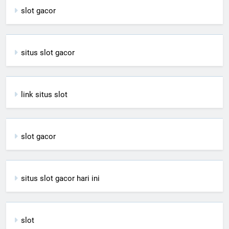
slot gacor
situs slot gacor
link situs slot
slot gacor
situs slot gacor hari ini
slot