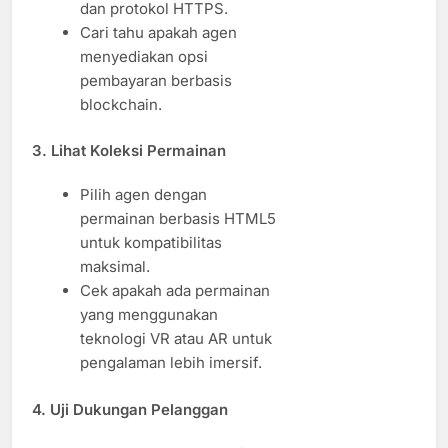
dan protokol HTTPS.
Cari tahu apakah agen
menyediakan opsi
pembayaran berbasis
blockchain.
3. Lihat Koleksi Permainan
Pilih agen dengan
permainan berbasis HTML5
untuk kompatibilitas
maksimal.
Cek apakah ada permainan
yang menggunakan
teknologi VR atau AR untuk
pengalaman lebih imersif.
4. Uji Dukungan Pelanggan