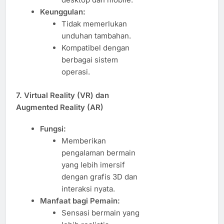
Keunggulan:
Tidak memerlukan
unduhan tambahan.
Kompatibel dengan
berbagai sistem
operasi.
7. Virtual Reality (VR) dan
Augmented Reality (AR)
Fungsi:
Memberikan
pengalaman bermain
yang lebih imersif
dengan grafis 3D dan
interaksi nyata.
Manfaat bagi Pemain:
Sensasi bermain yang