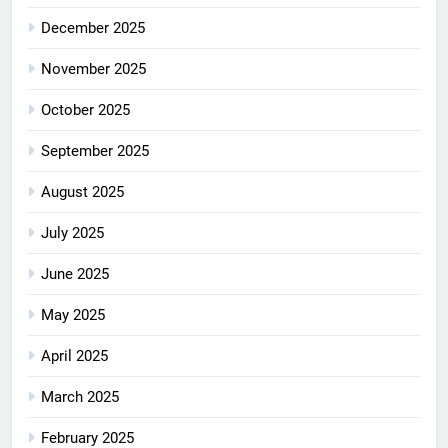
December 2025
November 2025
October 2025
September 2025
August 2025
July 2025
June 2025
May 2025
April 2025
March 2025
February 2025