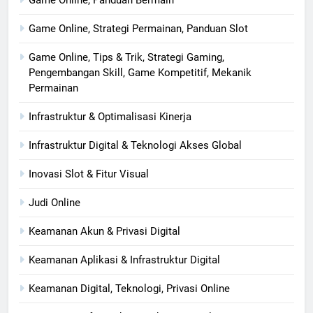
Game Online, Panduan Bermain
Game Online, Strategi Permainan, Panduan Slot
Game Online, Tips & Trik, Strategi Gaming,
Pengembangan Skill, Game Kompetitif, Mekanik
Permainan
Infrastruktur & Optimalisasi Kinerja
Infrastruktur Digital & Teknologi Akses Global
Inovasi Slot & Fitur Visual
Judi Online
Keamanan Akun & Privasi Digital
Keamanan Aplikasi & Infrastruktur Digital
Keamanan Digital, Teknologi, Privasi Online