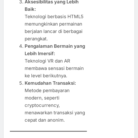
Aksesibilitas yang Lebih
Baik:
Teknologi berbasis HTML5
memungkinkan permainan
berjalan lancar di berbagai
perangkat.
Pengalaman Bermain yang
Lebih Imersif:
Teknologi VR dan AR
membawa sensasi bermain
ke level berikutnya.
Kemudahan Transaksi:
Metode pembayaran
modern, seperti
cryptocurrency,
menawarkan transaksi yang
cepat dan anonim.