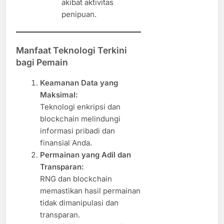
akibat aktivitas
penipuan.
Manfaat Teknologi Terkini
bagi Pemain
Keamanan Data yang
Maksimal:
Teknologi enkripsi dan
blockchain melindungi
informasi pribadi dan
finansial Anda.
Permainan yang Adil dan
Transparan:
RNG dan blockchain
memastikan hasil permainan
tidak dimanipulasi dan
transparan.