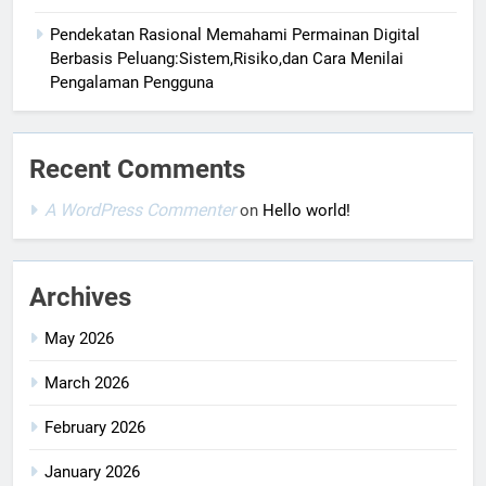
Pendekatan Rasional Memahami Permainan Digital
Berbasis Peluang:Sistem,Risiko,dan Cara Menilai
Pengalaman Pengguna
Recent Comments
A WordPress Commenter
on
Hello world!
Archives
May 2026
March 2026
February 2026
January 2026