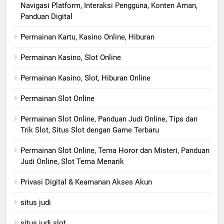
Navigasi Platform, Interaksi Pengguna, Konten Aman,
Panduan Digital
Permainan Kartu, Kasino Online, Hiburan
Permainan Kasino, Slot Online
Permainan Kasino, Slot, Hiburan Online
Permainan Slot Online
Permainan Slot Online, Panduan Judi Online, Tips dan
Trik Slot, Situs Slot dengan Game Terbaru
Permainan Slot Online, Tema Horor dan Misteri, Panduan
Judi Online, Slot Tema Menarik
Privasi Digital & Keamanan Akses Akun
situs judi
situs judi slot