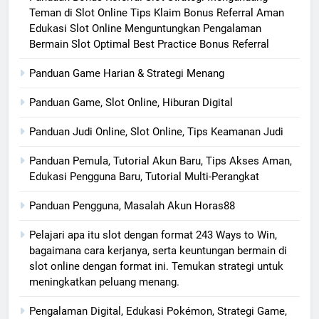
Teman di Slot Online Tips Klaim Bonus Referral Aman
Edukasi Slot Online Menguntungkan Pengalaman
Bermain Slot Optimal Best Practice Bonus Referral
Panduan Game Harian & Strategi Menang
Panduan Game, Slot Online, Hiburan Digital
Panduan Judi Online, Slot Online, Tips Keamanan Judi
Panduan Pemula, Tutorial Akun Baru, Tips Akses Aman,
Edukasi Pengguna Baru, Tutorial Multi-Perangkat
Panduan Pengguna, Masalah Akun Horas88
Pelajari apa itu slot dengan format 243 Ways to Win,
bagaimana cara kerjanya, serta keuntungan bermain di
slot online dengan format ini. Temukan strategi untuk
meningkatkan peluang menang.
Pengalaman Digital, Edukasi Pokémon, Strategi Game,