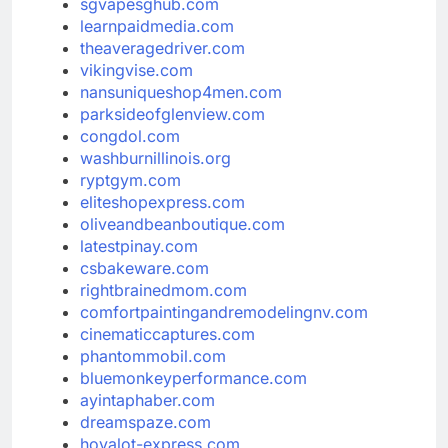
sgvapesghub.com
learnpaidmedia.com
theaveragedriver.com
vikingvise.com
nansuniqueshop4men.com
parksideofglenview.com
congdol.com
washburnillinois.org
ryptgym.com
eliteshopexpress.com
oliveandbeanboutique.com
latestpinay.com
csbakeware.com
rightbrainedmom.com
comfortpaintingandremodelingnv.com
cinematiccaptures.com
phantommobil.com
bluemonkeyperformance.com
ayintaphaber.com
dreamspaze.com
hovalot-express.com