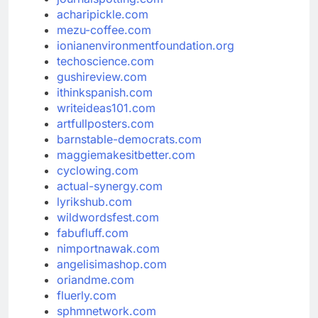
acharipickle.com
mezu-coffee.com
ionianenvironmentfoundation.org
techoscience.com
gushireview.com
ithinkspanish.com
writeideas101.com
artfullposters.com
barnstable-democrats.com
maggiemakesitbetter.com
cyclowing.com
actual-synergy.com
lyrikshub.com
wildwordsfest.com
fabufluff.com
nimportnawak.com
angelisimashop.com
oriandme.com
fluerly.com
sphmnetwork.com