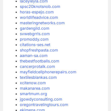
laceyleyla.com
spsc20knotsnob.com
horas-espejo.com
worldlifeadvice.com
masteringnetworks.com
gardengild.com
svwebgrrls.com
promoddy.com
citations-ses.net
shopfreshpasta.com
aaman-sa.com
thebestfootballs.com
cancerprotalk.com
mayfieldcellphonerepairs.com
textilesblankas.com
xcitenow.com
makanarea.com
smartmum.org
jgowdyconsulting.com
oregontravelingtours.com
ekimena.com