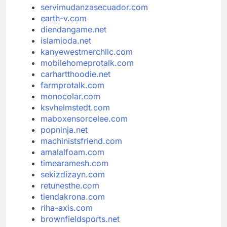
servimudanzasecuador.com
earth-v.com
diendangame.net
islamioda.net
kanyewestmerchllc.com
mobilehomeprotalk.com
carhartthoodie.net
farmprotalk.com
monocolar.com
ksvhelmstedt.com
maboxensorcelee.com
popninja.net
machinistsfriend.com
amalalfoam.com
timearamesh.com
sekizdizayn.com
retunesthe.com
tiendakrona.com
riha-axis.com
brownfieldsports.net