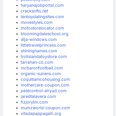
haryanajobportal.com
cracksofts.net
tentopdatingsites.com
movestyles.com
motostorelocator.com
bloomingdaleschool.org
dlja-windows.com
littletravelprincess.com
shiningnames.com
trollslandatoystore.com
tarrahan-co.com
mcbaronfootball.com
organic-suirens.com
coquitlamcohousing.com
mothercare-coupon.com
pestcontrol-alryad.com
jaredtalavera.com
fizjorytm.com
mumzworld-coupon.com
vitadapappagalli.org