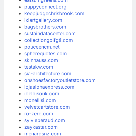
puppyconnect.org
keepjudgechrisbrook.com
ixiartgallery.com
bagsbrothers.com
sustaindatacenter.com
collectiongolfgti.com
pouceencm.net
spherequotes.com
skinhauss.com
testakw.com
sia-architecture.com
onshoesfactoryoutletstore.com
lojaalohaexpress.com
ibeldisouk.com
monellisi.com
velvetcartstore.com
ro-zero.com
sylvieperaud.com
zaykastar.com
menardsnz.com