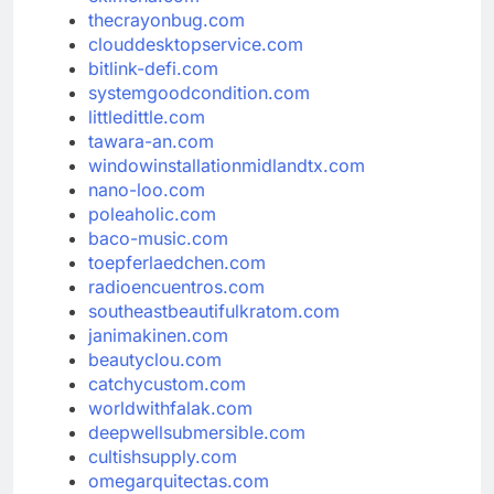
thecrayonbug.com
clouddesktopservice.com
bitlink-defi.com
systemgoodcondition.com
littledittle.com
tawara-an.com
windowinstallationmidlandtx.com
nano-loo.com
poleaholic.com
baco-music.com
toepferlaedchen.com
radioencuentros.com
southeastbeautifulkratom.com
janimakinen.com
beautyclou.com
catchycustom.com
worldwithfalak.com
deepwellsubmersible.com
cultishsupply.com
omegarquitectas.com