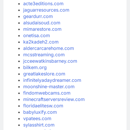
acte3editions.com
jaguarresources.com
geardurr.com
alsudaisoud.com
mimarestore.com
onetisa.com
ka2kadeh2.com
aldercarcarehome.com
mcsstreaming.com
jcceewatkinsbarney.com
bilkem.org
greatlakeslore.com
infinitelyadaydreamer.com
moonshine-master.com
findomwebcams.com
minecraftserversreview.com
floridaelitesw.com
babyluxify.com
vpatees.com
sylasshirt.com