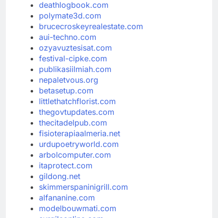
deathlogbook.com
polymate3d.com
brucecroskeyrealestate.com
aui-techno.com
ozyavuztesisat.com
festival-cipke.com
publikasiilmiah.com
nepaletvous.org
betasetup.com
littlethatchflorist.com
thegovtupdates.com
thecitadelpub.com
fisioterapiaalmeria.net
urdupoetryworld.com
arbolcomputer.com
itaprotect.com
gildong.net
skimmerspaninigrill.com
alfananine.com
modelbouwmati.com