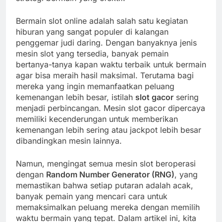
Bermain slot online adalah salah satu kegiatan
hiburan yang sangat populer di kalangan
penggemar judi daring. Dengan banyaknya jenis
mesin slot yang tersedia, banyak pemain
bertanya-tanya kapan waktu terbaik untuk bermain
agar bisa meraih hasil maksimal. Terutama bagi
mereka yang ingin memanfaatkan peluang
kemenangan lebih besar, istilah
slot gacor
sering
menjadi perbincangan. Mesin slot gacor dipercaya
memiliki kecenderungan untuk memberikan
kemenangan lebih sering atau jackpot lebih besar
dibandingkan mesin lainnya.
Namun, mengingat semua mesin slot beroperasi
dengan
Random Number Generator (RNG)
, yang
memastikan bahwa setiap putaran adalah acak,
banyak pemain yang mencari cara untuk
memaksimalkan peluang mereka dengan memilih
waktu bermain yang tepat. Dalam artikel ini, kita