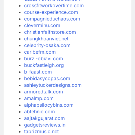
crossfitworkovertime.com
course-experience.com
compagnieduchaos.com
cleverminu.com
christianfaithstore.com
chungkhoanviet.net
celebrity-osaka.com
caribefm.com
burzi-obiavi.com
buckfastleigh.org
b-faast.com
bebidasycopas.com
ashleytuckerdesigns.com
armoredtalk.com
amalmp.com
alphapsilocybins.com
abtehnic.com
aajtakgujarat.com
gadgetsreviews.in
tabrizmusic.net