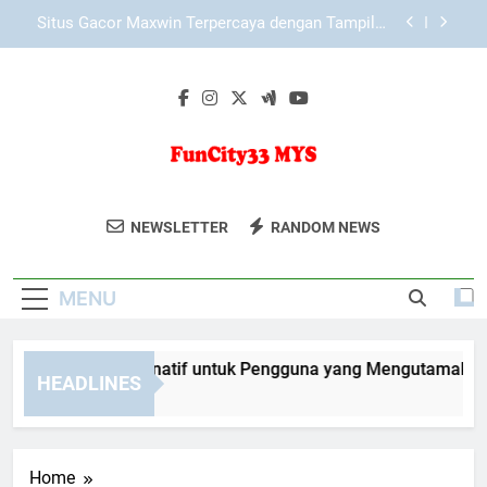
Skip
Dampak Positif bagi Dunia Informasi di Era
to
Teknologi Digital
content
Mekanisme Backup Data pada Sistem Lebah4D
untuk Menjaga Keamanan dan Keberlanjutan
Layanan
LAE138 Link Alternatif untuk Pengguna yang
Mengutamakan Privasi Akun
Situs Gacor Maxwin Terpercaya dengan Tampilan
yang Lebih Profesional
FunCity33 MYS
Nikmati Permainan Judi Online Terbaik
Dampak Positif bagi Dunia Informasi di Era
NEWSLETTER
RANDOM NEWS
Teknologi Digital
Di FunCity33 MYS, Dengan Keamanan
Mekanisme Backup Data pada Sistem Lebah4D
Dan Kenyamanan Bermain Yang
untuk Menjaga Keamanan dan Keberlanjutan
MENU
Layanan
Terjamin.
138 Link Alternatif untuk Pengguna yang Mengutamakan Priv
HEADLINES
onths Ago
Home