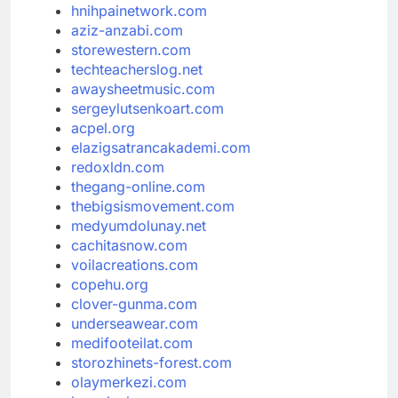
hnihpainetwork.com
aziz-anzabi.com
storewestern.com
techteacherslog.net
awaysheetmusic.com
sergeylutsenkoart.com
acpel.org
elazigsatrancakademi.com
redoxldn.com
thegang-online.com
thebigsismovement.com
medyumdolunay.net
cachitasnow.com
voilacreations.com
copehu.org
clover-gunma.com
underseawear.com
medifooteilat.com
storozhinets-forest.com
olaymerkezi.com