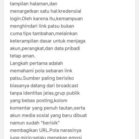
tampilan halaman,dan
menargetkan satu hal:kredensial
login.Oleh karena itu,kemampuan
menghindari link palsu bukan
cuma tips tambahan,melainkan
keterampilan dasar untuk menjaga
akun,perangkat,dan data pribadi
tetap aman.
Langkah pertama adalah
memahami pola sebaran link
palsu.Sumber paling berisiko
biasanya datang dari broadcast
tanpa identitas jelas,grup publik
yang bebas posting,kolom
komentar yang penuh tautan,serta
akun media sosial yang baru dibuat
namun sudah “berisik”
membagikan URL.Pola narasinya
juga mirip:selalu menekan emosi