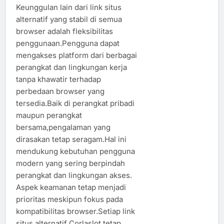
Keunggulan lain dari link situs
alternatif yang stabil di semua
browser adalah fleksibilitas
penggunaan.Pengguna dapat
mengakses platform dari berbagai
perangkat dan lingkungan kerja
tanpa khawatir terhadap
perbedaan browser yang
tersedia.Baik di perangkat pribadi
maupun perangkat
bersama,pengalaman yang
dirasakan tetap seragam.Hal ini
mendukung kebutuhan pengguna
modern yang sering berpindah
perangkat dan lingkungan akses.
Aspek keamanan tetap menjadi
prioritas meskipun fokus pada
kompatibilitas browser.Setiap link
situs alternatif Corlaslot tetap