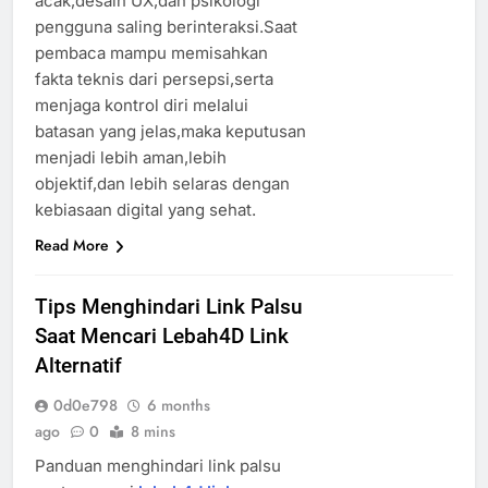
acak,desain UX,dan psikologi
pengguna saling berinteraksi.Saat
pembaca mampu memisahkan
fakta teknis dari persepsi,serta
menjaga kontrol diri melalui
batasan yang jelas,maka keputusan
menjadi lebih aman,lebih
objektif,dan lebih selaras dengan
kebiasaan digital yang sehat.
Read More
Tips Menghindari Link Palsu
Saat Mencari Lebah4D Link
Alternatif
0d0e798
6 months
ago
0
8 mins
Panduan menghindari link palsu