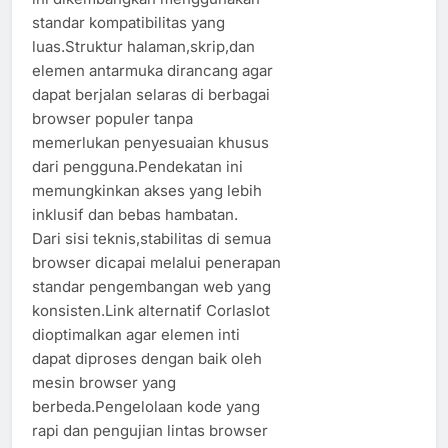
standar kompatibilitas yang
luas.Struktur halaman,skrip,dan
elemen antarmuka dirancang agar
dapat berjalan selaras di berbagai
browser populer tanpa
memerlukan penyesuaian khusus
dari pengguna.Pendekatan ini
memungkinkan akses yang lebih
inklusif dan bebas hambatan.
Dari sisi teknis,stabilitas di semua
browser dicapai melalui penerapan
standar pengembangan web yang
konsisten.Link alternatif Corlaslot
dioptimalkan agar elemen inti
dapat diproses dengan baik oleh
mesin browser yang
berbeda.Pengelolaan kode yang
rapi dan pengujian lintas browser