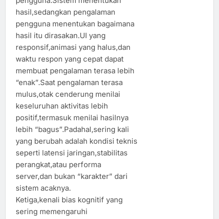
pengguna.Sistem menentukan
hasil,sedangkan pengalaman
pengguna menentukan bagaimana
hasil itu dirasakan.UI yang
responsif,animasi yang halus,dan
waktu respon yang cepat dapat
membuat pengalaman terasa lebih
“enak”.Saat pengalaman terasa
mulus,otak cenderung menilai
keseluruhan aktivitas lebih
positif,termasuk menilai hasilnya
lebih “bagus”.Padahal,sering kali
yang berubah adalah kondisi teknis
seperti latensi jaringan,stabilitas
perangkat,atau performa
server,dan bukan “karakter” dari
sistem acaknya.
Ketiga,kenali bias kognitif yang
sering memengaruhi