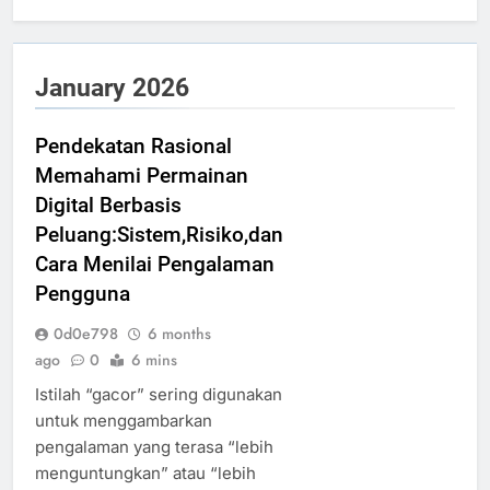
January 2026
Pendekatan Rasional
Memahami Permainan
Digital Berbasis
Peluang:Sistem,Risiko,dan
Cara Menilai Pengalaman
Pengguna
0d0e798
6 months
ago
0
6 mins
Istilah “gacor” sering digunakan
untuk menggambarkan
pengalaman yang terasa “lebih
menguntungkan” atau “lebih