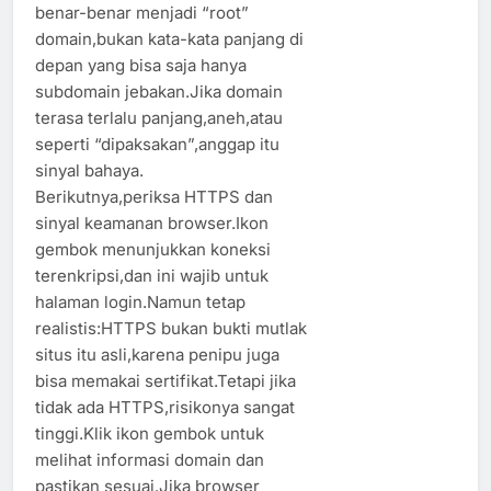
benar-benar menjadi “root”
domain,bukan kata-kata panjang di
depan yang bisa saja hanya
subdomain jebakan.Jika domain
terasa terlalu panjang,aneh,atau
seperti “dipaksakan”,anggap itu
sinyal bahaya.
Berikutnya,periksa HTTPS dan
sinyal keamanan browser.Ikon
gembok menunjukkan koneksi
terenkripsi,dan ini wajib untuk
halaman login.Namun tetap
realistis:HTTPS bukan bukti mutlak
situs itu asli,karena penipu juga
bisa memakai sertifikat.Tetapi jika
tidak ada HTTPS,risikonya sangat
tinggi.Klik ikon gembok untuk
melihat informasi domain dan
pastikan sesuai.Jika browser