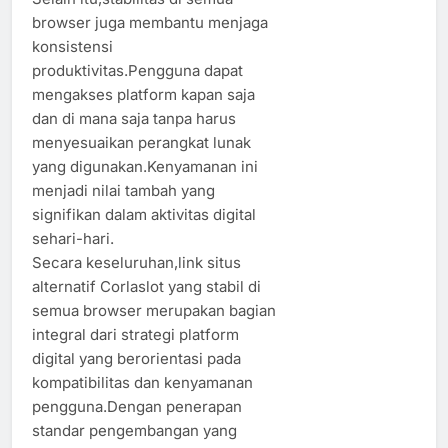
browser juga membantu menjaga
konsistensi
produktivitas.Pengguna dapat
mengakses platform kapan saja
dan di mana saja tanpa harus
menyesuaikan perangkat lunak
yang digunakan.Kenyamanan ini
menjadi nilai tambah yang
signifikan dalam aktivitas digital
sehari-hari.
Secara keseluruhan,link situs
alternatif Corlaslot yang stabil di
semua browser merupakan bagian
integral dari strategi platform
digital yang berorientasi pada
kompatibilitas dan kenyamanan
pengguna.Dengan penerapan
standar pengembangan yang