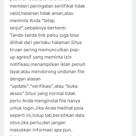
memberi peringatan sertifikat tidak
valid,halaman tidak aman,atau
meminta Anda “tetap
lanjut”,sebaiknya berhenti.
Tanda-tanda link palsu juga bisa
dilihat dari perilaku halaman.Situs
tiruan sering memunculkan pop-
up agresif yang meminta izin
notifikasi,menampilkan iklan penuh
layar,atau mendorong unduhan file
dengan alasan
“update”,“verifikasi”,atau “buka
akses”.Situs yang normal tidak
perlu Anda menginstal file hanya
untuk login.Jika Anda melihat pola
seperti ini,tutup tab,bersihkan data
situs jika perlu,dan jangan
masukkan informasi apa pun.