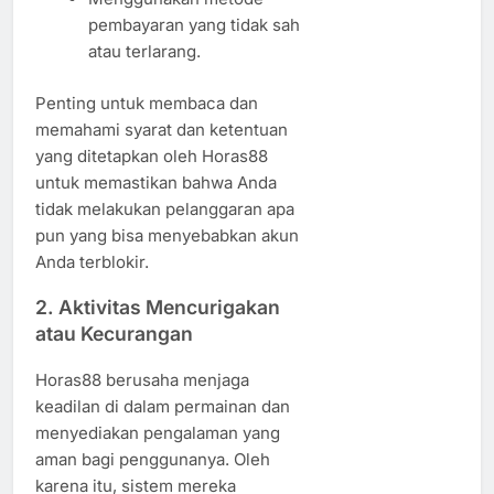
pembayaran yang tidak sah
atau terlarang.
Penting untuk membaca dan
memahami syarat dan ketentuan
yang ditetapkan oleh Horas88
untuk memastikan bahwa Anda
tidak melakukan pelanggaran apa
pun yang bisa menyebabkan akun
Anda terblokir.
2.
Aktivitas Mencurigakan
atau Kecurangan
Horas88 berusaha menjaga
keadilan di dalam permainan dan
menyediakan pengalaman yang
aman bagi penggunanya. Oleh
karena itu, sistem mereka