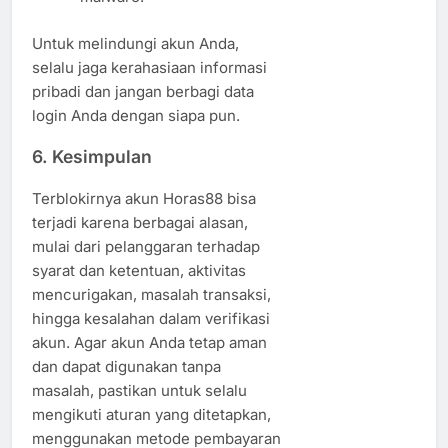
Untuk melindungi akun Anda,
selalu jaga kerahasiaan informasi
pribadi dan jangan berbagi data
login Anda dengan siapa pun.
6.
Kesimpulan
Terblokirnya akun Horas88 bisa
terjadi karena berbagai alasan,
mulai dari pelanggaran terhadap
syarat dan ketentuan, aktivitas
mencurigakan, masalah transaksi,
hingga kesalahan dalam verifikasi
akun. Agar akun Anda tetap aman
dan dapat digunakan tanpa
masalah, pastikan untuk selalu
mengikuti aturan yang ditetapkan,
menggunakan metode pembayaran