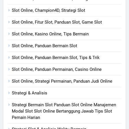
Slot Online, Champion4D, Strategi Slot
Slot Online, Fitur Slot, Panduan Slot, Game Slot
Slot Online, Kasino Online, Tips Bermain
Slot Online, Panduan Bermain Slot
Slot Online, Panduan Bermain Slot, Tips & Trik
Slot Online, Panduan Permainan, Casino Online
Slot Online, Strategi Permainan, Panduan Judi Online
Strategi & Analisis
Strategi Bermain Slot Panduan Slot Online Manajemen
Modal Slot Slot Online Bertanggung Jawab Tips Slot
Pemain Harian