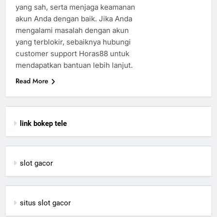
yang sah, serta menjaga keamanan
akun Anda dengan baik. Jika Anda
mengalami masalah dengan akun
yang terblokir, sebaiknya hubungi
customer support Horas88 untuk
mendapatkan bantuan lebih lanjut.
Read More
link bokep tele
slot gacor
situs slot gacor