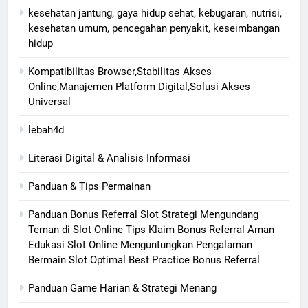
kesehatan jantung, gaya hidup sehat, kebugaran, nutrisi,
kesehatan umum, pencegahan penyakit, keseimbangan
hidup
Kompatibilitas Browser,Stabilitas Akses
Online,Manajemen Platform Digital,Solusi Akses
Universal
lebah4d
Literasi Digital & Analisis Informasi
Panduan & Tips Permainan
Panduan Bonus Referral Slot Strategi Mengundang
Teman di Slot Online Tips Klaim Bonus Referral Aman
Edukasi Slot Online Menguntungkan Pengalaman
Bermain Slot Optimal Best Practice Bonus Referral
Panduan Game Harian & Strategi Menang