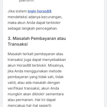
platform.
Jika sistem
login horas88
mendeteksi adanya kecurangan,
maka akun Anda dapat terblokir
sebagai langkah pencegahan.
3.
Masalah Pembayaran atau
Transaksi
Masalah terkait pembayaran atau
transaksi juga dapat menyebabkan
akun Horas88 terblokir. Misalnya,
jika Anda menggunakan metode
pembayaran yang tidak sah, tidak
valid, atau ada masalah dengan
verifikasi transaksi, akun Anda
mungkin akan diblokir sementara
atau permanen. Hal ini dapat
mencakup hal-hal seperti: