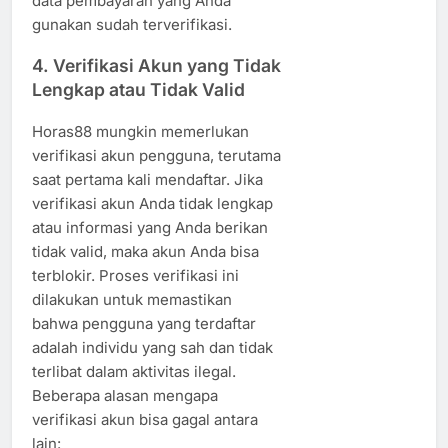
data pembayaran yang Anda
gunakan sudah terverifikasi.
4.
Verifikasi Akun yang Tidak
Lengkap atau Tidak Valid
Horas88 mungkin memerlukan
verifikasi akun pengguna, terutama
saat pertama kali mendaftar. Jika
verifikasi akun Anda tidak lengkap
atau informasi yang Anda berikan
tidak valid, maka akun Anda bisa
terblokir. Proses verifikasi ini
dilakukan untuk memastikan
bahwa pengguna yang terdaftar
adalah individu yang sah dan tidak
terlibat dalam aktivitas ilegal.
Beberapa alasan mengapa
verifikasi akun bisa gagal antara
lain: