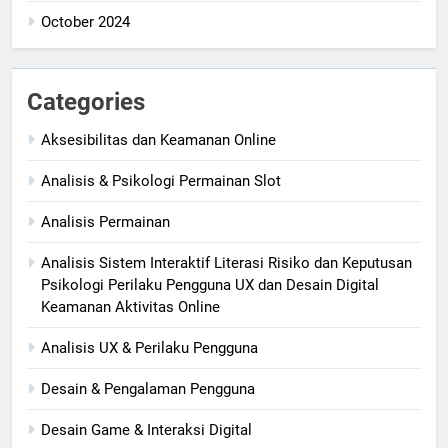
October 2024
Categories
Aksesibilitas dan Keamanan Online
Analisis & Psikologi Permainan Slot
Analisis Permainan
Analisis Sistem Interaktif Literasi Risiko dan Keputusan
Psikologi Perilaku Pengguna UX dan Desain Digital
Keamanan Aktivitas Online
Analisis UX & Perilaku Pengguna
Desain & Pengalaman Pengguna
Desain Game & Interaksi Digital