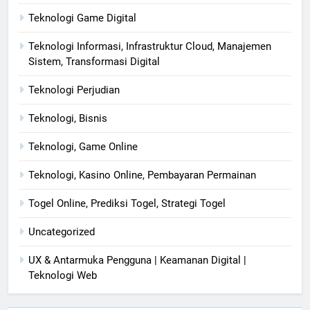
Teknologi Game Digital
Teknologi Informasi, Infrastruktur Cloud, Manajemen
Sistem, Transformasi Digital
Teknologi Perjudian
Teknologi, Bisnis
Teknologi, Game Online
Teknologi, Kasino Online, Pembayaran Permainan
Togel Online, Prediksi Togel, Strategi Togel
Uncategorized
UX & Antarmuka Pengguna | Keamanan Digital |
Teknologi Web