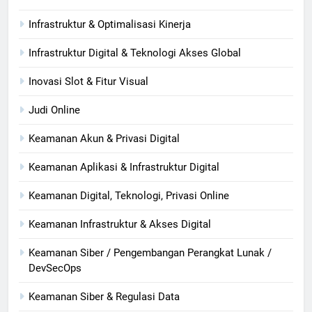
Infrastruktur & Optimalisasi Kinerja
Infrastruktur Digital & Teknologi Akses Global
Inovasi Slot & Fitur Visual
Judi Online
Keamanan Akun & Privasi Digital
Keamanan Aplikasi & Infrastruktur Digital
Keamanan Digital, Teknologi, Privasi Online
Keamanan Infrastruktur & Akses Digital
Keamanan Siber / Pengembangan Perangkat Lunak /
DevSecOps
Keamanan Siber & Regulasi Data