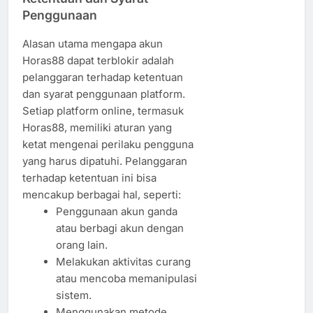
Penggunaan
Alasan utama mengapa akun
Horas88 dapat terblokir adalah
pelanggaran terhadap ketentuan
dan syarat penggunaan platform.
Setiap platform online, termasuk
Horas88, memiliki aturan yang
ketat mengenai perilaku pengguna
yang harus dipatuhi. Pelanggaran
terhadap ketentuan ini bisa
mencakup berbagai hal, seperti:
Penggunaan akun ganda
atau berbagi akun dengan
orang lain.
Melakukan aktivitas curang
atau mencoba memanipulasi
sistem.
Menggunakan metode