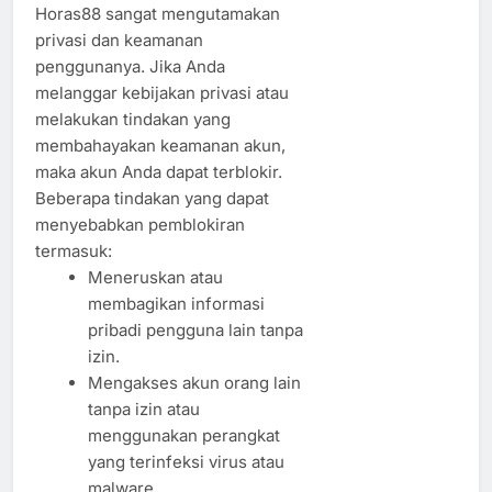
Horas88 sangat mengutamakan
privasi dan keamanan
penggunanya. Jika Anda
melanggar kebijakan privasi atau
melakukan tindakan yang
membahayakan keamanan akun,
maka akun Anda dapat terblokir.
Beberapa tindakan yang dapat
menyebabkan pemblokiran
termasuk:
Meneruskan atau
membagikan informasi
pribadi pengguna lain tanpa
izin.
Mengakses akun orang lain
tanpa izin atau
menggunakan perangkat
yang terinfeksi virus atau
malware.