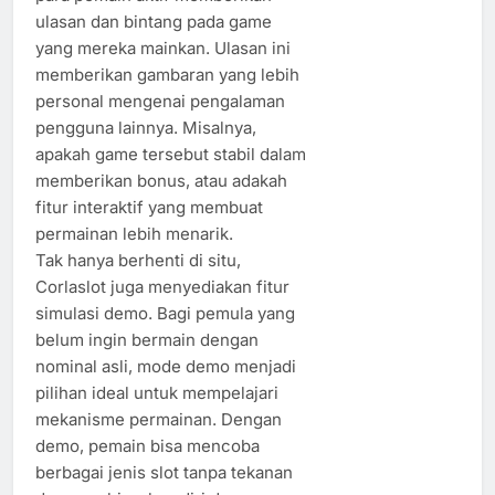
ulasan dan bintang pada game
yang mereka mainkan. Ulasan ini
memberikan gambaran yang lebih
personal mengenai pengalaman
pengguna lainnya. Misalnya,
apakah game tersebut stabil dalam
memberikan bonus, atau adakah
fitur interaktif yang membuat
permainan lebih menarik.
Tak hanya berhenti di situ,
Corlaslot juga menyediakan fitur
simulasi demo. Bagi pemula yang
belum ingin bermain dengan
nominal asli, mode demo menjadi
pilihan ideal untuk mempelajari
mekanisme permainan. Dengan
demo, pemain bisa mencoba
berbagai jenis slot tanpa tekanan