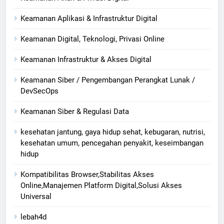
Keamanan Aplikasi & Infrastruktur Digital
Keamanan Digital, Teknologi, Privasi Online
Keamanan Infrastruktur & Akses Digital
Keamanan Siber / Pengembangan Perangkat Lunak /
DevSecOps
Keamanan Siber & Regulasi Data
kesehatan jantung, gaya hidup sehat, kebugaran, nutrisi,
kesehatan umum, pencegahan penyakit, keseimbangan
hidup
Kompatibilitas Browser,Stabilitas Akses
Online,Manajemen Platform Digital,Solusi Akses
Universal
lebah4d