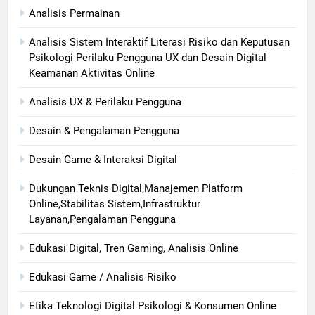
Analisis Permainan
Analisis Sistem Interaktif Literasi Risiko dan Keputusan
Psikologi Perilaku Pengguna UX dan Desain Digital
Keamanan Aktivitas Online
Analisis UX & Perilaku Pengguna
Desain & Pengalaman Pengguna
Desain Game & Interaksi Digital
Dukungan Teknis Digital,Manajemen Platform
Online,Stabilitas Sistem,Infrastruktur
Layanan,Pengalaman Pengguna
Edukasi Digital, Tren Gaming, Analisis Online
Edukasi Game / Analisis Risiko
Etika Teknologi Digital Psikologi & Konsumen Online