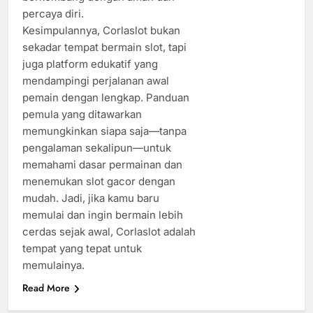
percaya diri.
Kesimpulannya, Corlaslot bukan
sekadar tempat bermain slot, tapi
juga platform edukatif yang
mendampingi perjalanan awal
pemain dengan lengkap. Panduan
pemula yang ditawarkan
memungkinkan siapa saja—tanpa
pengalaman sekalipun—untuk
memahami dasar permainan dan
menemukan slot gacor dengan
mudah. Jadi, jika kamu baru
memulai dan ingin bermain lebih
cerdas sejak awal, Corlaslot adalah
tempat yang tepat untuk
memulainya.
Read More