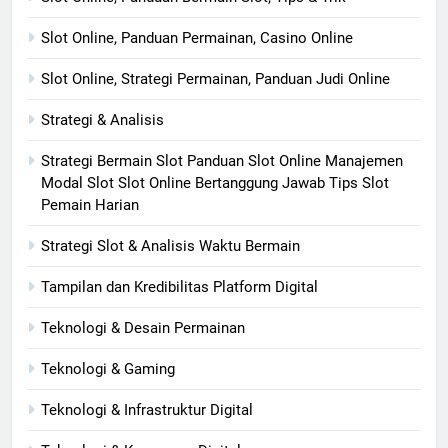
Slot Online, Panduan Permainan, Casino Online
Slot Online, Strategi Permainan, Panduan Judi Online
Strategi & Analisis
Strategi Bermain Slot Panduan Slot Online Manajemen
Modal Slot Slot Online Bertanggung Jawab Tips Slot
Pemain Harian
Strategi Slot & Analisis Waktu Bermain
Tampilan dan Kredibilitas Platform Digital
Teknologi & Desain Permainan
Teknologi & Gaming
Teknologi & Infrastruktur Digital