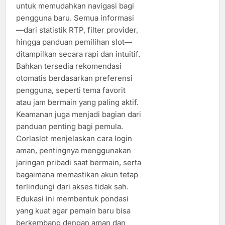
untuk memudahkan navigasi bagi
pengguna baru. Semua informasi
—dari statistik RTP, filter provider,
hingga panduan pemilihan slot—
ditampilkan secara rapi dan intuitif.
Bahkan tersedia rekomendasi
otomatis berdasarkan preferensi
pengguna, seperti tema favorit
atau jam bermain yang paling aktif.
Keamanan juga menjadi bagian dari
panduan penting bagi pemula.
Corlaslot menjelaskan cara login
aman, pentingnya menggunakan
jaringan pribadi saat bermain, serta
bagaimana memastikan akun tetap
terlindungi dari akses tidak sah.
Edukasi ini membentuk pondasi
yang kuat agar pemain baru bisa
berkembang dengan aman dan