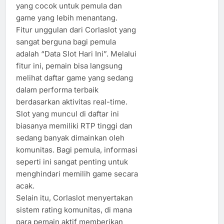
yang cocok untuk pemula dan
game yang lebih menantang.
Fitur unggulan dari Corlaslot yang
sangat berguna bagi pemula
adalah “Data Slot Hari Ini”. Melalui
fitur ini, pemain bisa langsung
melihat daftar game yang sedang
dalam performa terbaik
berdasarkan aktivitas real-time.
Slot yang muncul di daftar ini
biasanya memiliki RTP tinggi dan
sedang banyak dimainkan oleh
komunitas. Bagi pemula, informasi
seperti ini sangat penting untuk
menghindari memilih game secara
acak.
Selain itu, Corlaslot menyertakan
sistem rating komunitas, di mana
para pemain aktif memberikan