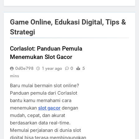
Game Online, Edukasi Digital, Tips &
Strategi
Corlaslot: Panduan Pemula
Menemukan Slot Gacor
0d0e798
1 year ago
0
5
mins
Baru mulai bermain slot online?
Panduan pemula dari Corlaslot
bantu kamu memahami cara
menemukan
slot gacor
dengan
mudah, cepat, dan akurat
berdasarkan data real-time.
Memulai perjalanan di dunia slot
digital bisa terasa membingungkan