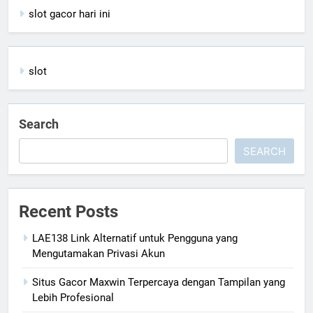
slot gacor hari ini
slot
Search
SEARCH
Recent Posts
LAE138 Link Alternatif untuk Pengguna yang
Mengutamakan Privasi Akun
Situs Gacor Maxwin Terpercaya dengan Tampilan yang
Lebih Profesional