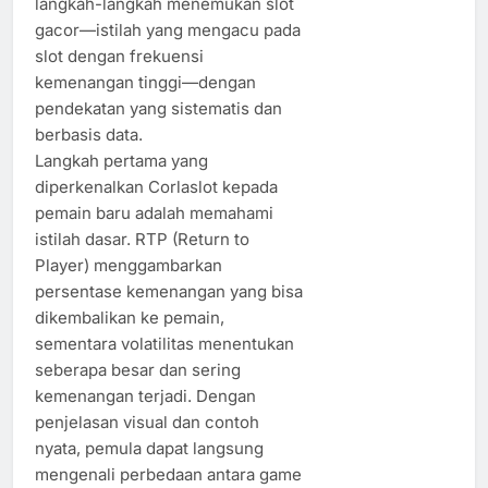
langkah-langkah menemukan slot
gacor—istilah yang mengacu pada
slot dengan frekuensi
kemenangan tinggi—dengan
pendekatan yang sistematis dan
berbasis data.
Langkah pertama yang
diperkenalkan Corlaslot kepada
pemain baru adalah memahami
istilah dasar. RTP (Return to
Player) menggambarkan
persentase kemenangan yang bisa
dikembalikan ke pemain,
sementara volatilitas menentukan
seberapa besar dan sering
kemenangan terjadi. Dengan
penjelasan visual dan contoh
nyata, pemula dapat langsung
mengenali perbedaan antara game