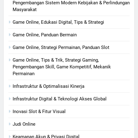
Pengembangan Sistem Modern Kebijakan & Perlindungan
Masyarakat
Game Online, Edukasi Digital, Tips & Strategi
Game Online, Panduan Bermain
Game Online, Strategi Permainan, Panduan Slot
Game Online, Tips & Trik, Strategi Gaming,
Pengembangan Skill, Game Kompetitif, Mekanik
Permainan
Infrastruktur & Optimalisasi Kinerja
Infrastruktur Digital & Teknologi Akses Global
Inovasi Slot & Fitur Visual
Judi Online
Keamanan Akun & Privasi Digital