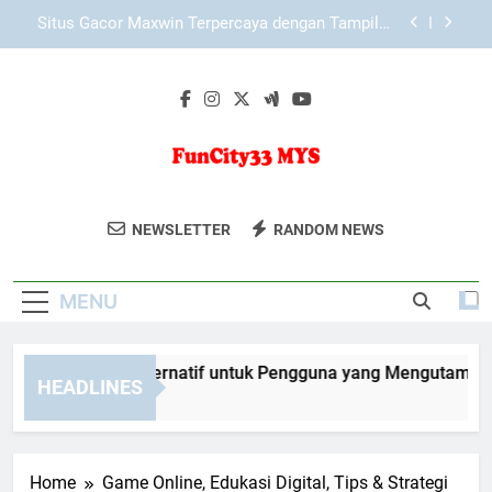
Skip
Situs Gacor Maxwin Terpercaya dengan Tampilan
yang Lebih Profesional
to
Dampak Positif bagi Dunia Informasi di Era
content
Teknologi Digital
Mekanisme Backup Data pada Sistem Lebah4D
untuk Menjaga Keamanan dan Keberlanjutan
Layanan
LAE138 Link Alternatif untuk Pengguna yang
Mengutamakan Privasi Akun
FunCity33 MYS
Situs Gacor Maxwin Terpercaya dengan Tampilan
Nikmati Permainan Judi Online Terbaik
yang Lebih Profesional
NEWSLETTER
RANDOM NEWS
Di FunCity33 MYS, Dengan Keamanan
Dampak Positif bagi Dunia Informasi di Era
Teknologi Digital
Dan Kenyamanan Bermain Yang
MENU
Terjamin.
Mekanisme Backup Data pada Sistem Lebah4D
untuk Menjaga Keamanan dan Keberlanjutan
Layanan
LAE138 Link Alternatif untuk Pengguna yang Mengutamakan P
HEADLINES
3 Months Ago
Home
Game Online, Edukasi Digital, Tips & Strategi