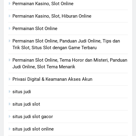
Permainan Kasino, Slot Online
Permainan Kasino, Slot, Hiburan Online
Permainan Slot Online
Permainan Slot Online, Panduan Judi Online, Tips dan
Trik Slot, Situs Slot dengan Game Terbaru
Permainan Slot Online, Tema Horor dan Misteri, Panduan
Judi Online, Slot Tema Menarik
Privasi Digital & Keamanan Akses Akun
situs judi
situs judi slot
situs judi slot gacor
situs judi slot online