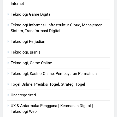
Internet
Teknologi Game Digital
Teknologi Informasi, Infrastruktur Cloud, Manajemen
Sistem, Transformasi Digital
Teknologi Perjudian
Teknologi, Bisnis
Teknologi, Game Online
Teknologi, Kasino Online, Pembayaran Permainan
Togel Online, Prediksi Togel, Strategi Togel
Uncategorized
UX & Antarmuka Pengguna | Keamanan Digital |
Teknologi Web