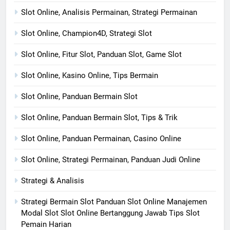
Slot Online, Analisis Permainan, Strategi Permainan
Slot Online, Champion4D, Strategi Slot
Slot Online, Fitur Slot, Panduan Slot, Game Slot
Slot Online, Kasino Online, Tips Bermain
Slot Online, Panduan Bermain Slot
Slot Online, Panduan Bermain Slot, Tips & Trik
Slot Online, Panduan Permainan, Casino Online
Slot Online, Strategi Permainan, Panduan Judi Online
Strategi & Analisis
Strategi Bermain Slot Panduan Slot Online Manajemen
Modal Slot Slot Online Bertanggung Jawab Tips Slot
Pemain Harian