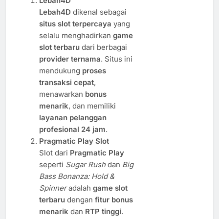
Lebah4D
Lebah4D
dikenal sebagai
situs slot terpercaya
yang
selalu menghadirkan
game
slot terbaru
dari berbagai
provider ternama
. Situs ini
mendukung
proses
transaksi cepat
,
menawarkan
bonus
menarik
, dan memiliki
layanan pelanggan
profesional 24 jam
.
Pragmatic Play Slot
Slot dari
Pragmatic Play
seperti
Sugar Rush
dan
Big
Bass Bonanza: Hold &
Spinner
adalah
game slot
terbaru
dengan
fitur bonus
menarik
dan
RTP tinggi
.