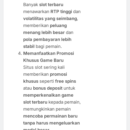
Banyak
slot terbaru
menawarkan
RTP tinggi
dan
volatilitas yang seimbang
,
memberikan
peluang
menang lebih besar
dan
pola pembayaran lebih
stabil
bagi pemain.
Memanfaatkan Promosi
Khusus Game Baru
Situs slot sering kali
memberikan
promosi
khusus
seperti
free spins
atau
bonus deposit
untuk
memperkenalkan game
slot terbaru
kepada pemain,
memungkinkan pemain
mencoba permainan baru
tanpa harus mengeluarkan
modal besar
.