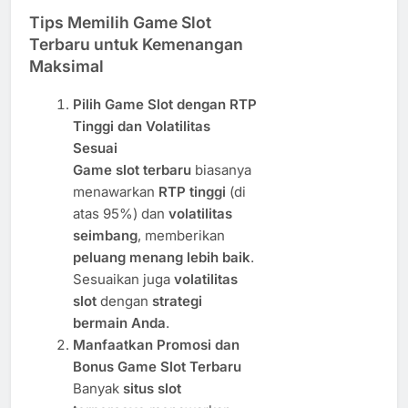
Tips Memilih Game Slot
Terbaru untuk Kemenangan
Maksimal
Pilih Game Slot dengan RTP
Tinggi dan Volatilitas
Sesuai
Game slot terbaru
biasanya
menawarkan
RTP tinggi
(di
atas 95%) dan
volatilitas
seimbang
, memberikan
peluang menang lebih baik
.
Sesuaikan juga
volatilitas
slot
dengan
strategi
bermain Anda
.
Manfaatkan Promosi dan
Bonus Game Slot Terbaru
Banyak
situs slot