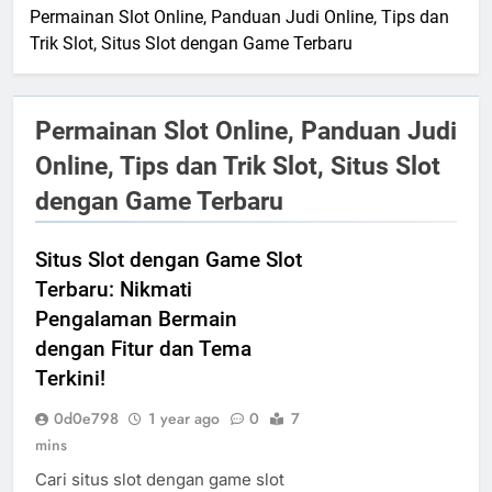
Permainan Slot Online, Panduan Judi Online, Tips dan
Trik Slot, Situs Slot dengan Game Terbaru
Permainan Slot Online, Panduan Judi
Online, Tips dan Trik Slot, Situs Slot
dengan Game Terbaru
Situs Slot dengan Game Slot
Terbaru: Nikmati
Pengalaman Bermain
dengan Fitur dan Tema
Terkini!
0d0e798
1 year ago
0
7
mins
Cari situs slot dengan game slot