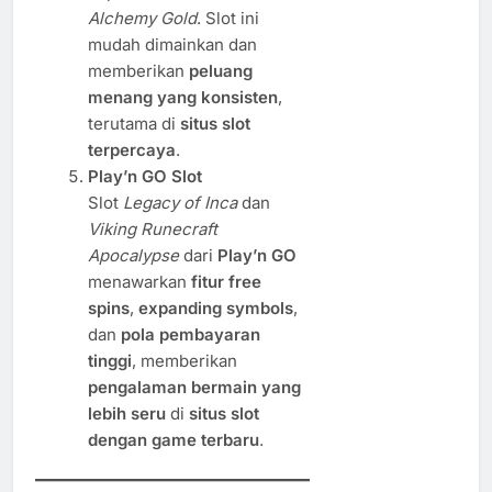
Alchemy Gold
. Slot ini
mudah dimainkan dan
memberikan
peluang
menang yang konsisten
,
terutama di
situs slot
terpercaya
.
Play’n GO Slot
Slot
Legacy of Inca
dan
Viking Runecraft
Apocalypse
dari
Play’n GO
menawarkan
fitur free
spins
,
expanding symbols
,
dan
pola pembayaran
tinggi
, memberikan
pengalaman bermain yang
lebih seru
di
situs slot
dengan game terbaru
.