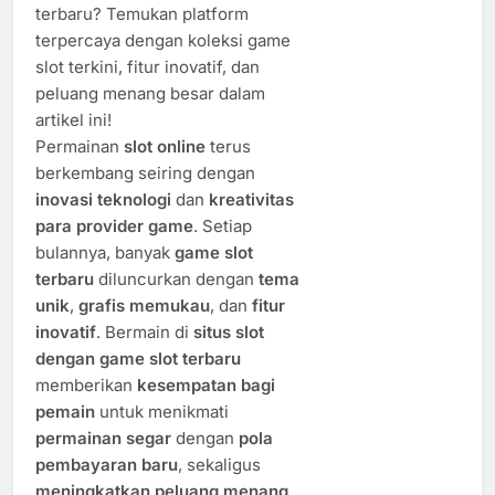
terbaru? Temukan platform
terpercaya dengan koleksi game
slot terkini, fitur inovatif, dan
peluang menang besar dalam
artikel ini!
Permainan
slot online
terus
berkembang seiring dengan
inovasi teknologi
dan
kreativitas
para provider game
. Setiap
bulannya, banyak
game slot
terbaru
diluncurkan dengan
tema
unik
,
grafis memukau
, dan
fitur
inovatif
. Bermain di
situs slot
dengan game slot terbaru
memberikan
kesempatan bagi
pemain
untuk menikmati
permainan segar
dengan
pola
pembayaran baru
, sekaligus
meningkatkan peluang menang
.