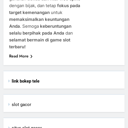
dengan bijak, dan tetap
fokus pada
target kemenangan
untuk
memaksimalkan keuntungan
Anda
. Semoga
keberuntungan
selalu berpihak pada Anda
dan
selamat bermain di game slot
terbaru!
Read More
link bokep tele
slot gacor