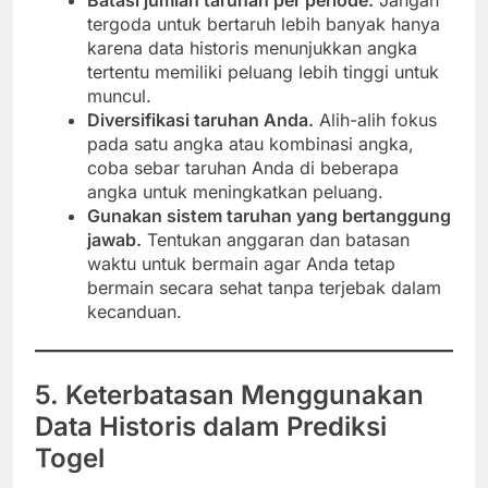
tergoda untuk bertaruh lebih banyak hanya
karena data historis menunjukkan angka
tertentu memiliki peluang lebih tinggi untuk
muncul.
Diversifikasi taruhan Anda.
Alih-alih fokus
pada satu angka atau kombinasi angka,
coba sebar taruhan Anda di beberapa
angka untuk meningkatkan peluang.
Gunakan sistem taruhan yang bertanggung
jawab.
Tentukan anggaran dan batasan
waktu untuk bermain agar Anda tetap
bermain secara sehat tanpa terjebak dalam
kecanduan.
5. Keterbatasan Menggunakan
Data Historis dalam Prediksi
Togel