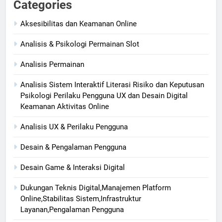
Categories
Aksesibilitas dan Keamanan Online
Analisis & Psikologi Permainan Slot
Analisis Permainan
Analisis Sistem Interaktif Literasi Risiko dan Keputusan
Psikologi Perilaku Pengguna UX dan Desain Digital
Keamanan Aktivitas Online
Analisis UX & Perilaku Pengguna
Desain & Pengalaman Pengguna
Desain Game & Interaksi Digital
Dukungan Teknis Digital,Manajemen Platform
Online,Stabilitas Sistem,Infrastruktur
Layanan,Pengalaman Pengguna