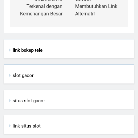
Terkenal dengan
Membutuhkan Link
Kemenangan Besar
Alternatif
link bokep tele
slot gacor
situs slot gacor
link situs slot