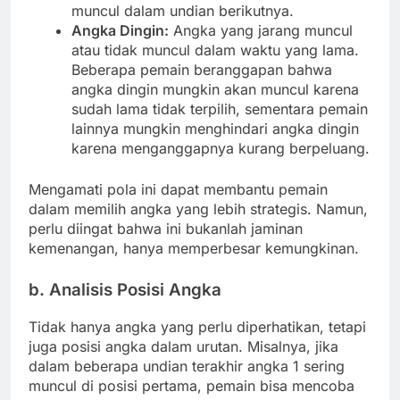
muncul dalam undian berikutnya.
Angka Dingin:
Angka yang jarang muncul
atau tidak muncul dalam waktu yang lama.
Beberapa pemain beranggapan bahwa
angka dingin mungkin akan muncul karena
sudah lama tidak terpilih, sementara pemain
lainnya mungkin menghindari angka dingin
karena menganggapnya kurang berpeluang.
Mengamati pola ini dapat membantu pemain
dalam memilih angka yang lebih strategis. Namun,
perlu diingat bahwa ini bukanlah jaminan
kemenangan, hanya memperbesar kemungkinan.
b. Analisis Posisi Angka
Tidak hanya angka yang perlu diperhatikan, tetapi
juga posisi angka dalam urutan. Misalnya, jika
dalam beberapa undian terakhir angka 1 sering
muncul di posisi pertama, pemain bisa mencoba