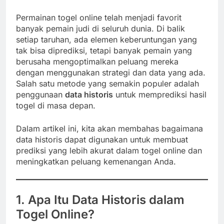
Permainan togel online telah menjadi favorit
banyak pemain judi di seluruh dunia. Di balik
setiap taruhan, ada elemen keberuntungan yang
tak bisa diprediksi, tetapi banyak pemain yang
berusaha mengoptimalkan peluang mereka
dengan menggunakan strategi dan data yang ada.
Salah satu metode yang semakin populer adalah
penggunaan
data historis
untuk memprediksi hasil
togel di masa depan.
Dalam artikel ini, kita akan membahas bagaimana
data historis dapat digunakan untuk membuat
prediksi yang lebih akurat dalam togel online dan
meningkatkan peluang kemenangan Anda.
1. Apa Itu Data Historis dalam
Togel Online?