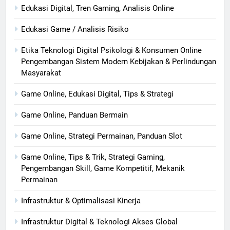
Edukasi Digital, Tren Gaming, Analisis Online
Edukasi Game / Analisis Risiko
Etika Teknologi Digital Psikologi & Konsumen Online
Pengembangan Sistem Modern Kebijakan & Perlindungan
Masyarakat
Game Online, Edukasi Digital, Tips & Strategi
Game Online, Panduan Bermain
Game Online, Strategi Permainan, Panduan Slot
Game Online, Tips & Trik, Strategi Gaming,
Pengembangan Skill, Game Kompetitif, Mekanik
Permainan
Infrastruktur & Optimalisasi Kinerja
Infrastruktur Digital & Teknologi Akses Global