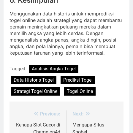
6. Kesimpulan
Menggunakan data historis untuk memprediksi
togel online adalah strategi yang dapat membantu
pemain meningkatkan peluang mereka dalam
memilih angka yang lebih cerdas. Dengan
menganalisis angka panas, angka dingin, posisi
angka, dan pola lainnya, pemain bisa membuat
keputusan taruhan yang lebih terinformasi.
Tagged:
Analisis Angka Togel
Data Historis Togel
Prediksi Togel
Strategi Togel Online
Togel Online
Previous:
Next:
Post
navigation
Kenapa Slot Gacor di
Mengapa Situs
Champion4d
Sbobet