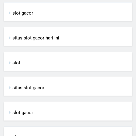
slot gacor
situs slot gacor hari ini
slot
situs slot gacor
slot gacor