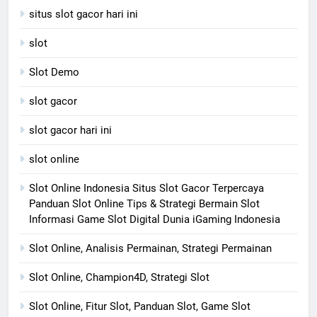
situs slot gacor hari ini
slot
Slot Demo
slot gacor
slot gacor hari ini
slot online
Slot Online Indonesia Situs Slot Gacor Terpercaya
Panduan Slot Online Tips & Strategi Bermain Slot
Informasi Game Slot Digital Dunia iGaming Indonesia
Slot Online, Analisis Permainan, Strategi Permainan
Slot Online, Champion4D, Strategi Slot
Slot Online, Fitur Slot, Panduan Slot, Game Slot