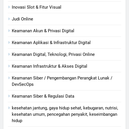
Inovasi Slot & Fitur Visual
Judi Online
Keamanan Akun & Privasi Digital
Keamanan Aplikasi & Infrastruktur Digital
Keamanan Digital, Teknologi, Privasi Online
Keamanan Infrastruktur & Akses Digital
Keamanan Siber / Pengembangan Perangkat Lunak /
DevSecOps
Keamanan Siber & Regulasi Data
kesehatan jantung, gaya hidup sehat, kebugaran, nutrisi,
kesehatan umum, pencegahan penyakit, keseimbangan
hidup