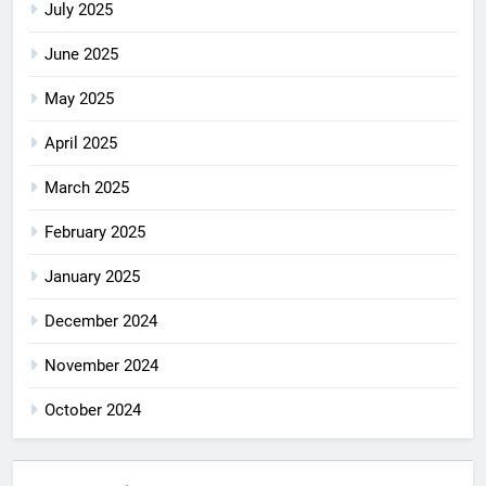
July 2025
June 2025
May 2025
April 2025
March 2025
February 2025
January 2025
December 2024
November 2024
October 2024