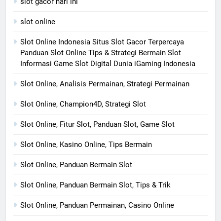
slot gacor hari ini
slot online
Slot Online Indonesia Situs Slot Gacor Terpercaya
Panduan Slot Online Tips & Strategi Bermain Slot
Informasi Game Slot Digital Dunia iGaming Indonesia
Slot Online, Analisis Permainan, Strategi Permainan
Slot Online, Champion4D, Strategi Slot
Slot Online, Fitur Slot, Panduan Slot, Game Slot
Slot Online, Kasino Online, Tips Bermain
Slot Online, Panduan Bermain Slot
Slot Online, Panduan Bermain Slot, Tips & Trik
Slot Online, Panduan Permainan, Casino Online