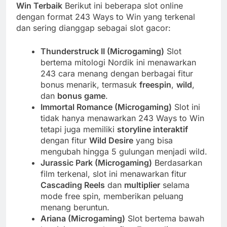
Win Terbaik
Berikut ini beberapa slot online
dengan format 243 Ways to Win yang terkenal
dan sering dianggap sebagai slot gacor:
Thunderstruck II (Microgaming)
Slot
bertema mitologi Nordik ini menawarkan
243 cara menang dengan berbagai fitur
bonus menarik, termasuk
freespin
,
wild
,
dan
bonus game
.
Immortal Romance (Microgaming)
Slot ini
tidak hanya menawarkan 243 Ways to Win
tetapi juga memiliki
storyline interaktif
dengan fitur
Wild Desire
yang bisa
mengubah hingga 5 gulungan menjadi wild.
Jurassic Park (Microgaming)
Berdasarkan
film terkenal, slot ini menawarkan fitur
Cascading Reels
dan
multiplier
selama
mode free spin, memberikan peluang
menang beruntun.
Ariana (Microgaming)
Slot bertema bawah