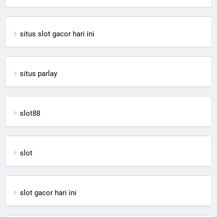
situs slot gacor hari ini
situs parlay
slot88
slot
slot gacor hari ini