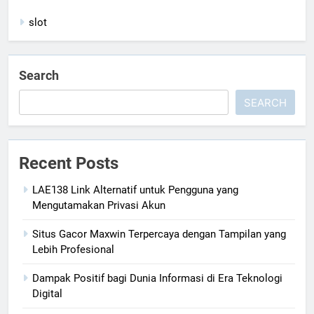
slot
Search
SEARCH
Recent Posts
LAE138 Link Alternatif untuk Pengguna yang
Mengutamakan Privasi Akun
Situs Gacor Maxwin Terpercaya dengan Tampilan yang
Lebih Profesional
Dampak Positif bagi Dunia Informasi di Era Teknologi
Digital