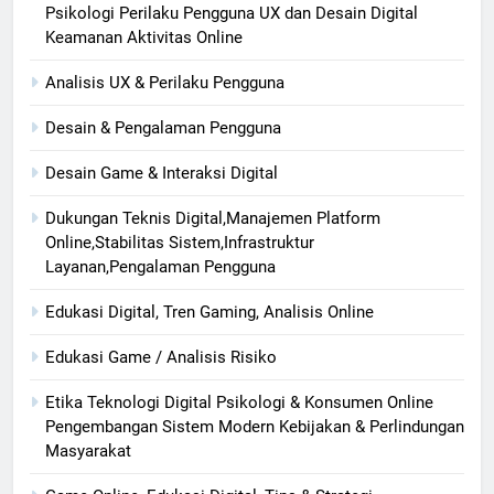
Psikologi Perilaku Pengguna UX dan Desain Digital
Keamanan Aktivitas Online
Analisis UX & Perilaku Pengguna
Desain & Pengalaman Pengguna
Desain Game & Interaksi Digital
Dukungan Teknis Digital,Manajemen Platform
Online,Stabilitas Sistem,Infrastruktur
Layanan,Pengalaman Pengguna
Edukasi Digital, Tren Gaming, Analisis Online
Edukasi Game / Analisis Risiko
Etika Teknologi Digital Psikologi & Konsumen Online
Pengembangan Sistem Modern Kebijakan & Perlindungan
Masyarakat