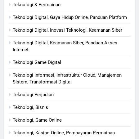
Teknologi & Permainan
Teknologi Digital, Gaya Hidup Online, Panduan Platform
Teknologi Digital, Inovasi Teknologi, Keamanan Siber
Teknologi Digital, Keamanan Siber, Panduan Akses
Internet
Teknologi Game Digital
Teknologi Informasi, Infrastruktur Cloud, Manajemen
Sistem, Transformasi Digital
Teknologi Perjudian
Teknologi, Bisnis
Teknologi, Game Online
Teknologi, Kasino Online, Pembayaran Permainan