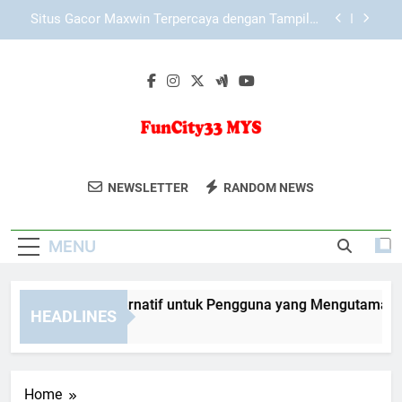
Skip
Dampak Positif bagi Dunia Informasi di Era
to
Teknologi Digital
content
Mekanisme Backup Data pada Sistem Lebah4D
untuk Menjaga Keamanan dan Keberlanjutan
Layanan
LAE138 Link Alternatif untuk Pengguna yang
Mengutamakan Privasi Akun
Situs Gacor Maxwin Terpercaya dengan Tampilan
yang Lebih Profesional
FunCity33 MYS
Nikmati Permainan Judi Online Terbaik
Dampak Positif bagi Dunia Informasi di Era
NEWSLETTER
RANDOM NEWS
Teknologi Digital
Di FunCity33 MYS, Dengan Keamanan
Mekanisme Backup Data pada Sistem Lebah4D
Dan Kenyamanan Bermain Yang
untuk Menjaga Keamanan dan Keberlanjutan
MENU
Terjamin.
Layanan
LAE138 Link Alternatif untuk Pengguna yang Mengutamakan Pr
HEADLINES
 Months Ago
Home