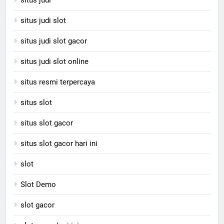
situs judi slot
situs judi slot gacor
situs judi slot online
situs resmi terpercaya
situs slot
situs slot gacor
situs slot gacor hari ini
slot
Slot Demo
slot gacor