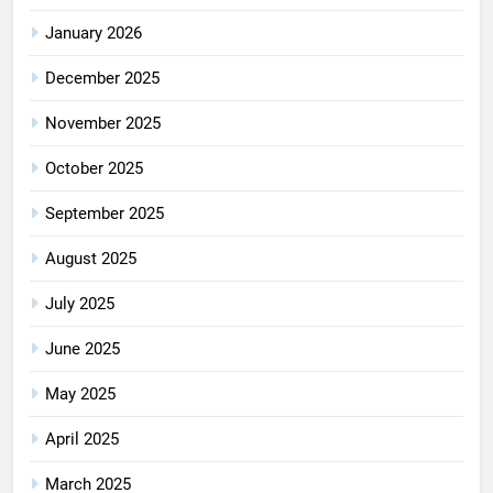
January 2026
December 2025
November 2025
October 2025
September 2025
August 2025
July 2025
June 2025
May 2025
April 2025
March 2025