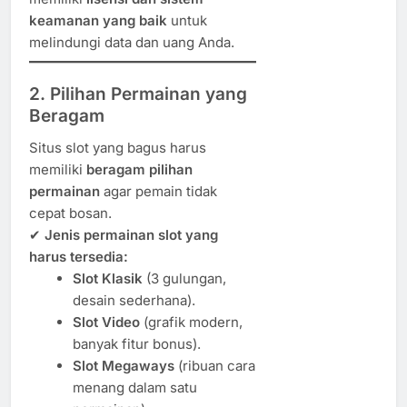
keamanan yang baik
untuk
melindungi data dan uang Anda.
2. Pilihan Permainan yang
Beragam
Situs slot yang bagus harus
memiliki
beragam pilihan
permainan
agar pemain tidak
cepat bosan.
✔
Jenis permainan slot yang
harus tersedia:
Slot Klasik
(3 gulungan,
desain sederhana).
Slot Video
(grafik modern,
banyak fitur bonus).
Slot Megaways
(ribuan cara
menang dalam satu