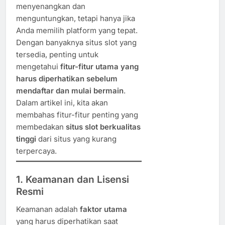
menyenangkan dan
menguntungkan, tetapi hanya jika
Anda memilih platform yang tepat.
Dengan banyaknya situs slot yang
tersedia, penting untuk
mengetahui
fitur-fitur utama yang
harus diperhatikan sebelum
mendaftar dan mulai bermain
.
Dalam artikel ini, kita akan
membahas fitur-fitur penting yang
membedakan
situs slot berkualitas
tinggi
dari situs yang kurang
terpercaya.
1. Keamanan dan Lisensi
Resmi
Keamanan adalah
faktor utama
yang harus diperhatikan saat