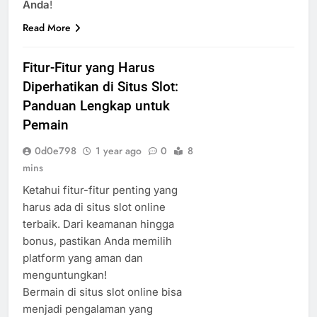
Anda
!
Read More
Fitur-Fitur yang Harus
Diperhatikan di Situs Slot:
Panduan Lengkap untuk
Pemain
0d0e798
1 year ago
0
8
mins
Ketahui fitur-fitur penting yang
harus ada di situs slot online
terbaik. Dari keamanan hingga
bonus, pastikan Anda memilih
platform yang aman dan
menguntungkan!
Bermain di situs slot online bisa
menjadi pengalaman yang