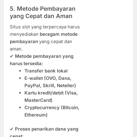
5. Metode Pembayaran
yang Cepat dan Aman
Situs slot yang terpercaya harus
menyediakan
beragam metode
pembayaran
yang cepat dan
aman.
✔
Metode pembayaran yang
harus tersedia:
Transfer bank lokal
E-wallet (OVO, Dana,
PayPal, Skrill, Neteller)
Kartu kredit/debit (Visa,
MasterCard)
Cryptocurrency (Bitcoin,
Ethereum)
✔
Proses penarikan dana yang
cepat
: