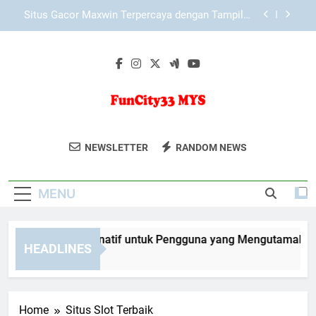
Skip
Dampak Positif bagi Dunia Informasi di Era
to
Teknologi Digital
content
Mekanisme Backup Data pada Sistem Lebah4D
untuk Menjaga Keamanan dan Keberlanjutan
Layanan
LAE138 Link Alternatif untuk Pengguna yang
Mengutamakan Privasi Akun
Situs Gacor Maxwin Terpercaya dengan Tampilan
yang Lebih Profesional
FunCity33 MYS
Nikmati Permainan Judi Online Terbaik
Dampak Positif bagi Dunia Informasi di Era
NEWSLETTER
RANDOM NEWS
Teknologi Digital
Di FunCity33 MYS, Dengan Keamanan
Mekanisme Backup Data pada Sistem Lebah4D
Dan Kenyamanan Bermain Yang
untuk Menjaga Keamanan dan Keberlanjutan
MENU
Layanan
Terjamin.
E138 Link Alternatif untuk Pengguna yang Mengutamakan Pri
HEADLINES
onths Ago
Home
Situs Slot Terbaik