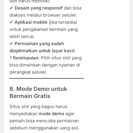
slot harus memiliki:
✔
Desain yang responsif
dan bisa
diakses melalui browser seluler.
✔
Aplikasi mobile
(jika tersedia)
untuk pengalaman bermain yang
lebih lancar.
✔
Permainan yang sudah
dioptimalkan untuk layar kecil
.
?
Kesimpulan:
Pilih situs slot yang
bisa dimainkan dengan nyaman di
perangkat seluler.
8. Mode Demo untuk
Bermain Gratis
Situs slot yang bagus harus
menyediakan
mode demo
agar
pemain bisa mencoba permainan
sebelum menggunakan uang asli.