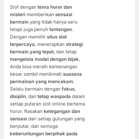
Slot dengan
tema horor dan
misteri
memberikan
sensasi
bermain
yang tidak hanya seru
tetapi juga penuh
tantangan
.
Dengan memilih
situs slot
terpercaya
, menerapkan
strategi
bermain yang tepat
, dan tetap
mengelola modal dengan bijak
,
Anda bisa meraih kemenangan
besar sambil menikmati
suasana
permainan yang mencekam
.
Selalu bermain dengan
fokus
,
disiplin
, dan
tetap waspada
dalam
setiap putaran slot online bertema
horor. Rasakan
ketegangan dan
sensasi
dari setiap gulungan yang
berputar, dan semoga
keberuntungan berpihak pada