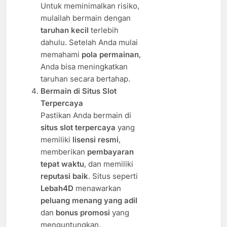
Untuk meminimalkan risiko,
mulailah bermain dengan
taruhan kecil
terlebih
dahulu. Setelah Anda mulai
memahami
pola permainan
,
Anda bisa meningkatkan
taruhan secara bertahap.
Bermain di Situs Slot
Terpercaya
Pastikan Anda bermain di
situs slot terpercaya
yang
memiliki
lisensi resmi
,
memberikan
pembayaran
tepat waktu
, dan memiliki
reputasi baik
. Situs seperti
Lebah4D
menawarkan
peluang menang yang adil
dan
bonus promosi
yang
menguntungkan.