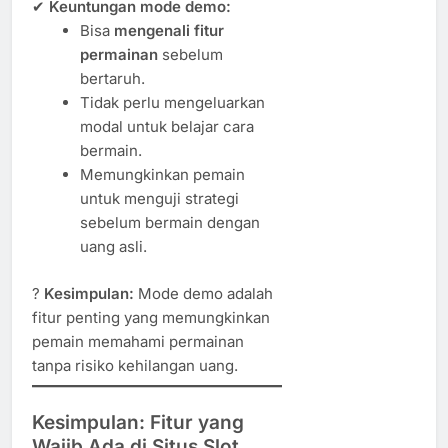
✔
Keuntungan mode demo:
Bisa
mengenali fitur
permainan
sebelum
bertaruh.
Tidak perlu mengeluarkan
modal untuk belajar cara
bermain.
Memungkinkan pemain
untuk menguji strategi
sebelum bermain dengan
uang asli.
?
Kesimpulan:
Mode demo adalah
fitur penting yang memungkinkan
pemain memahami permainan
tanpa risiko kehilangan uang.
Kesimpulan: Fitur yang
Wajib Ada di Situs Slot