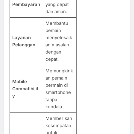
Pembayaran
yang cepat
dan aman.
Membantu
pemain
Layanan
menyelesaik
Pelanggan
an masalah
dengan
cepat.
Memungkink
an pemain
Mobile
bermain di
Compatibilit
smartphone
y
tanpa
kendala.
Memberikan
kesempatan
untuk