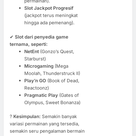
permainan).
Slot Jackpot Progresif
(jackpot terus meningkat
hingga ada pemenang).
✔
Slot dari penyedia game
ternama, seperti:
NetEnt
(Gonzo’s Quest,
Starburst)
Microgaming
(Mega
Moolah, Thunderstruck II)
Play’n GO
(Book of Dead,
Reactoonz)
Pragmatic Play
(Gates of
Olympus, Sweet Bonanza)
?
Kesimpulan:
Semakin banyak
variasi permainan yang tersedia,
semakin seru pengalaman bermain