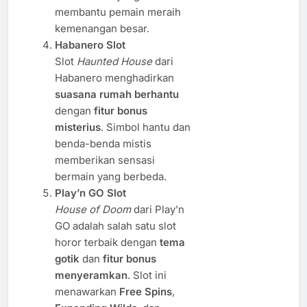
membantu pemain meraih
kemenangan besar.
Habanero Slot
Slot
Haunted House
dari
Habanero menghadirkan
suasana rumah berhantu
dengan
fitur bonus
misterius
. Simbol hantu dan
benda-benda mistis
memberikan sensasi
bermain yang berbeda.
Play’n GO Slot
House of Doom
dari Play’n
GO adalah salah satu slot
horor terbaik dengan
tema
gotik
dan
fitur bonus
menyeramkan
. Slot ini
menawarkan
Free Spins
,