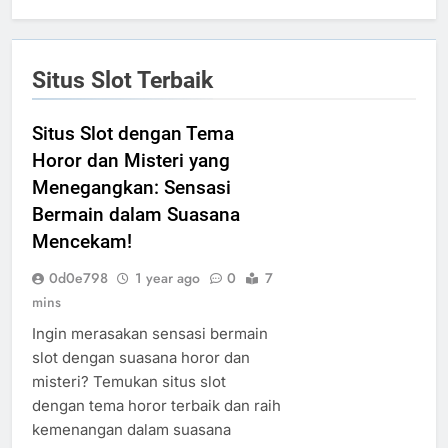
Situs Slot Terbaik
Situs Slot dengan Tema
Horor dan Misteri yang
Menegangkan: Sensasi
Bermain dalam Suasana
Mencekam!
0d0e798
1 year ago
0
7
mins
Ingin merasakan sensasi bermain
slot dengan suasana horor dan
misteri? Temukan situs slot
dengan tema horor terbaik dan raih
kemenangan dalam suasana