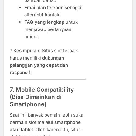
bantuan cepat.
Email dan telepon
sebagai
alternatif kontak.
FAQ yang lengkap
untuk
menjawab pertanyaan
umum.
?
Kesimpulan:
Situs slot terbaik
harus memiliki
dukungan
pelanggan yang cepat dan
responsif
.
7. Mobile Compatibility
(Bisa Dimainkan di
Smartphone)
Saat ini, banyak pemain lebih suka
bermain slot melalui
smartphone
atau tablet
. Oleh karena itu, situs