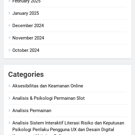
February 2025
January 2025
December 2024
November 2024
October 2024
Categories
Aksesibilitas dan Keamanan Online
Analisis & Psikologi Permainan Slot
Analisis Permainan
Analisis Sistem Interaktif Literasi Risiko dan Keputusan
Psikologi Perilaku Pengguna UX dan Desain Digital