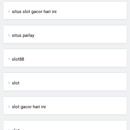
situs slot gacor hari ini
situs parlay
slot88
slot
slot gacor hari ini