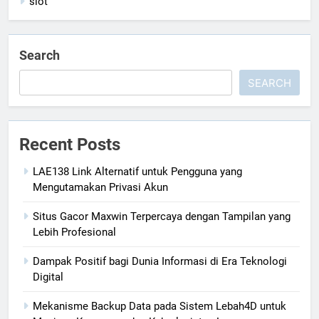
slot
Search
SEARCH
Recent Posts
LAE138 Link Alternatif untuk Pengguna yang
Mengutamakan Privasi Akun
Situs Gacor Maxwin Terpercaya dengan Tampilan yang
Lebih Profesional
Dampak Positif bagi Dunia Informasi di Era Teknologi
Digital
Mekanisme Backup Data pada Sistem Lebah4D untuk