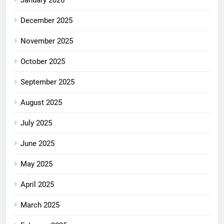
December 2025
November 2025
October 2025
September 2025
August 2025
July 2025
June 2025
May 2025
April 2025
March 2025