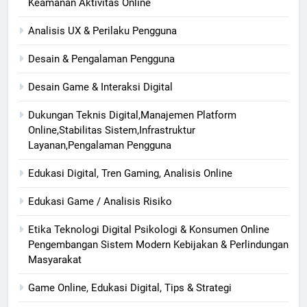
Keamanan Aktivitas Online
Analisis UX & Perilaku Pengguna
Desain & Pengalaman Pengguna
Desain Game & Interaksi Digital
Dukungan Teknis Digital,Manajemen Platform
Online,Stabilitas Sistem,Infrastruktur
Layanan,Pengalaman Pengguna
Edukasi Digital, Tren Gaming, Analisis Online
Edukasi Game / Analisis Risiko
Etika Teknologi Digital Psikologi & Konsumen Online
Pengembangan Sistem Modern Kebijakan & Perlindungan
Masyarakat
Game Online, Edukasi Digital, Tips & Strategi