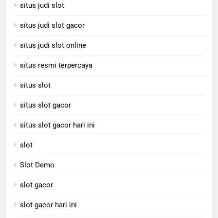
situs judi slot
situs judi slot gacor
situs judi slot online
situs resmi terpercaya
situs slot
situs slot gacor
situs slot gacor hari ini
slot
Slot Demo
slot gacor
slot gacor hari ini