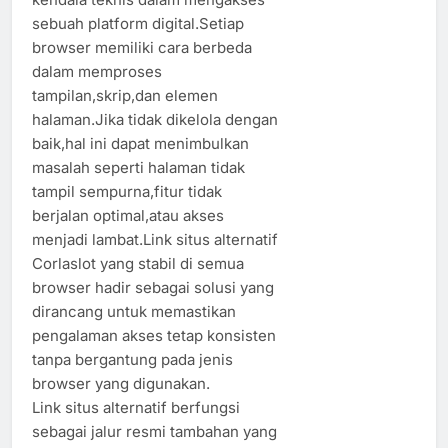
sebuah platform digital.Setiap
browser memiliki cara berbeda
dalam memproses
tampilan,skrip,dan elemen
halaman.Jika tidak dikelola dengan
baik,hal ini dapat menimbulkan
masalah seperti halaman tidak
tampil sempurna,fitur tidak
berjalan optimal,atau akses
menjadi lambat.Link situs alternatif
Corlaslot yang stabil di semua
browser hadir sebagai solusi yang
dirancang untuk memastikan
pengalaman akses tetap konsisten
tanpa bergantung pada jenis
browser yang digunakan.
Link situs alternatif berfungsi
sebagai jalur resmi tambahan yang