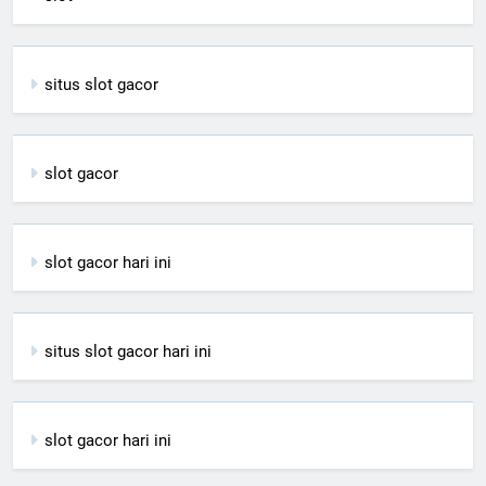
situs slot gacor
slot gacor
slot gacor hari ini
situs slot gacor hari ini
slot gacor hari ini