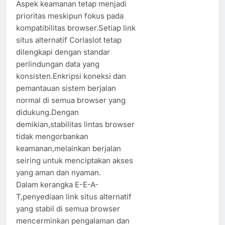
Aspek keamanan tetap menjadi
prioritas meskipun fokus pada
kompatibilitas browser.Setiap link
situs alternatif Corlaslot tetap
dilengkapi dengan standar
perlindungan data yang
konsisten.Enkripsi koneksi dan
pemantauan sistem berjalan
normal di semua browser yang
didukung.Dengan
demikian,stabilitas lintas browser
tidak mengorbankan
keamanan,melainkan berjalan
seiring untuk menciptakan akses
yang aman dan nyaman.
Dalam kerangka E-E-A-
T,penyediaan link situs alternatif
yang stabil di semua browser
mencerminkan pengalaman dan