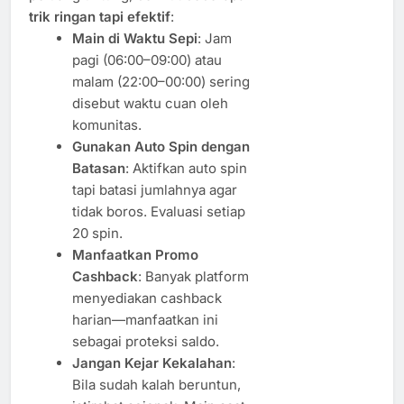
trik ringan tapi efektif
:
Main di Waktu Sepi
: Jam
pagi (06:00–09:00) atau
malam (22:00–00:00) sering
disebut waktu cuan oleh
komunitas.
Gunakan Auto Spin dengan
Batasan
: Aktifkan auto spin
tapi batasi jumlahnya agar
tidak boros. Evaluasi setiap
20 spin.
Manfaatkan Promo
Cashback
: Banyak platform
menyediakan cashback
harian—manfaatkan ini
sebagai proteksi saldo.
Jangan Kejar Kekalahan
:
Bila sudah kalah beruntun,