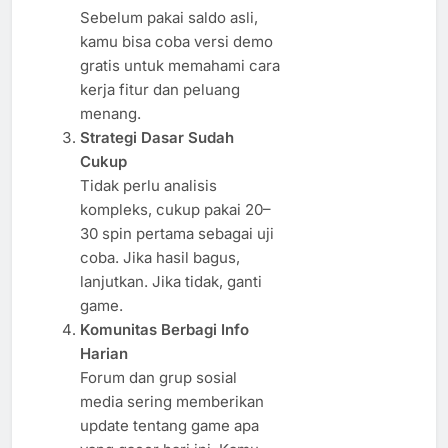
Sebelum pakai saldo asli,
kamu bisa coba versi demo
gratis untuk memahami cara
kerja fitur dan peluang
menang.
Strategi Dasar Sudah
Cukup
Tidak perlu analisis
kompleks, cukup pakai 20–
30 spin pertama sebagai uji
coba. Jika hasil bagus,
lanjutkan. Jika tidak, ganti
game.
Komunitas Berbagi Info
Harian
Forum dan grup sosial
media sering memberikan
update tentang game apa