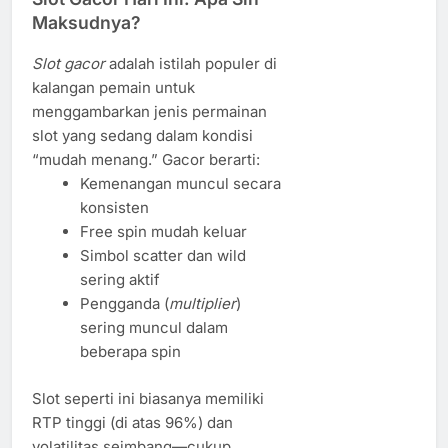
Maksudnya?
Slot gacor
adalah istilah populer di
kalangan pemain untuk
menggambarkan jenis permainan
slot yang sedang dalam kondisi
“mudah menang.” Gacor berarti:
Kemenangan muncul secara
konsisten
Free spin mudah keluar
Simbol scatter dan wild
sering aktif
Pengganda (
multiplier
)
sering muncul dalam
beberapa spin
Slot seperti ini biasanya memiliki
RTP tinggi (di atas 96%) dan
volatilitas seimbang—cukup