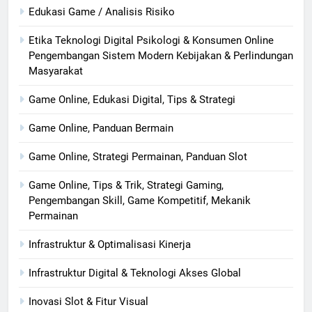
Edukasi Game / Analisis Risiko
Etika Teknologi Digital Psikologi & Konsumen Online
Pengembangan Sistem Modern Kebijakan & Perlindungan
Masyarakat
Game Online, Edukasi Digital, Tips & Strategi
Game Online, Panduan Bermain
Game Online, Strategi Permainan, Panduan Slot
Game Online, Tips & Trik, Strategi Gaming,
Pengembangan Skill, Game Kompetitif, Mekanik
Permainan
Infrastruktur & Optimalisasi Kinerja
Infrastruktur Digital & Teknologi Akses Global
Inovasi Slot & Fitur Visual