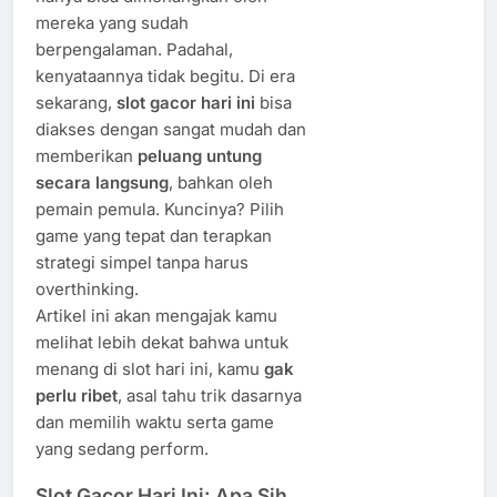
mereka yang sudah
berpengalaman. Padahal,
kenyataannya tidak begitu. Di era
sekarang,
slot gacor hari ini
bisa
diakses dengan sangat mudah dan
memberikan
peluang untung
secara langsung
, bahkan oleh
pemain pemula. Kuncinya? Pilih
game yang tepat dan terapkan
strategi simpel tanpa harus
overthinking.
Artikel ini akan mengajak kamu
melihat lebih dekat bahwa untuk
menang di slot hari ini, kamu
gak
perlu ribet
, asal tahu trik dasarnya
dan memilih waktu serta game
yang sedang perform.
Slot Gacor Hari Ini: Apa Sih