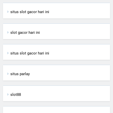
situs slot gacor hari ini
slot gacor hari ini
situs slot gacor hari ini
situs parlay
slot88