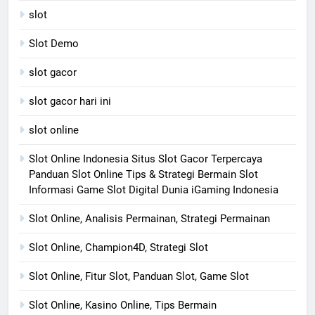
slot
Slot Demo
slot gacor
slot gacor hari ini
slot online
Slot Online Indonesia Situs Slot Gacor Terpercaya
Panduan Slot Online Tips & Strategi Bermain Slot
Informasi Game Slot Digital Dunia iGaming Indonesia
Slot Online, Analisis Permainan, Strategi Permainan
Slot Online, Champion4D, Strategi Slot
Slot Online, Fitur Slot, Panduan Slot, Game Slot
Slot Online, Kasino Online, Tips Bermain