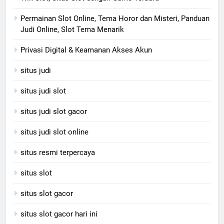
Permainan Slot Online, Tema Horor dan Misteri, Panduan
Judi Online, Slot Tema Menarik
Privasi Digital & Keamanan Akses Akun
situs judi
situs judi slot
situs judi slot gacor
situs judi slot online
situs resmi terpercaya
situs slot
situs slot gacor
situs slot gacor hari ini