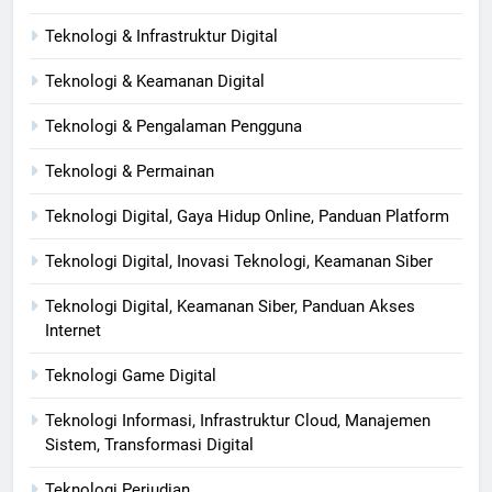
Teknologi & Infrastruktur Digital
Teknologi & Keamanan Digital
Teknologi & Pengalaman Pengguna
Teknologi & Permainan
Teknologi Digital, Gaya Hidup Online, Panduan Platform
Teknologi Digital, Inovasi Teknologi, Keamanan Siber
Teknologi Digital, Keamanan Siber, Panduan Akses
Internet
Teknologi Game Digital
Teknologi Informasi, Infrastruktur Cloud, Manajemen
Sistem, Transformasi Digital
Teknologi Perjudian