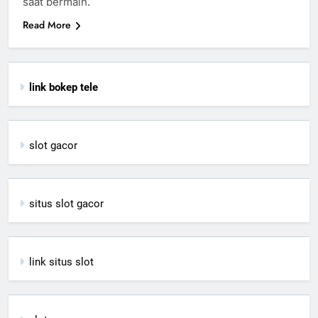
saat bermain.
Read More
link bokep tele
slot gacor
situs slot gacor
link situs slot