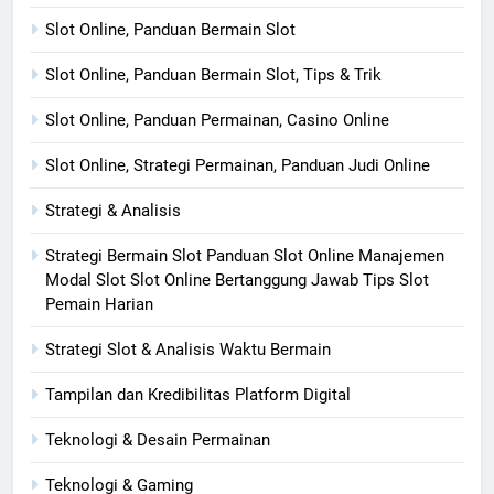
Slot Online, Panduan Bermain Slot
Slot Online, Panduan Bermain Slot, Tips & Trik
Slot Online, Panduan Permainan, Casino Online
Slot Online, Strategi Permainan, Panduan Judi Online
Strategi & Analisis
Strategi Bermain Slot Panduan Slot Online Manajemen
Modal Slot Slot Online Bertanggung Jawab Tips Slot
Pemain Harian
Strategi Slot & Analisis Waktu Bermain
Tampilan dan Kredibilitas Platform Digital
Teknologi & Desain Permainan
Teknologi & Gaming