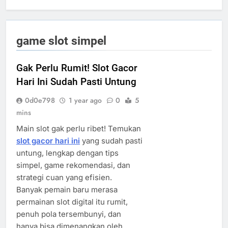
game slot simpel
Gak Perlu Rumit! Slot Gacor
Hari Ini Sudah Pasti Untung
0d0e798
1 year ago
0
5
mins
Main slot gak perlu ribet! Temukan
slot gacor hari ini
yang sudah pasti
untung, lengkap dengan tips
simpel, game rekomendasi, dan
strategi cuan yang efisien.
Banyak pemain baru merasa
permainan slot digital itu rumit,
penuh pola tersembunyi, dan
hanya bisa dimenangkan oleh