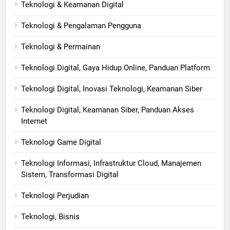
Teknologi & Keamanan Digital
Teknologi & Pengalaman Pengguna
Teknologi & Permainan
Teknologi Digital, Gaya Hidup Online, Panduan Platform
Teknologi Digital, Inovasi Teknologi, Keamanan Siber
Teknologi Digital, Keamanan Siber, Panduan Akses
Internet
Teknologi Game Digital
Teknologi Informasi, Infrastruktur Cloud, Manajemen
Sistem, Transformasi Digital
Teknologi Perjudian
Teknologi, Bisnis