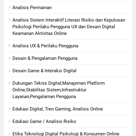
Analisis Permainan
Analisis Sistem Interaktif Literasi Risiko dan Keputusan
Psikologi Perilaku Pengguna UX dan Desain Digital
Keamanan Aktivitas Online
Analisis UX & Perilaku Pengguna
Desain & Pengalaman Pengguna
Desain Game & Interaksi Digital
Dukungan Teknis Digital,Manajemen Platform
Online,Stabilitas Sistem,Infrastruktur
Layanan,Pengalaman Pengguna
Edukasi Digital, Tren Gaming, Analisis Online
Edukasi Game / Analisis Risiko
Etika Teknologi Digital Psikologi & Konsumen Online