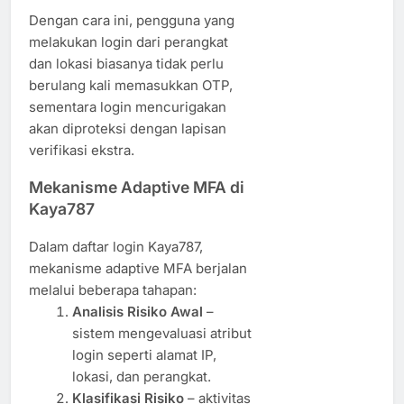
Dengan cara ini, pengguna yang
melakukan login dari perangkat
dan lokasi biasanya tidak perlu
berulang kali memasukkan OTP,
sementara login mencurigakan
akan diproteksi dengan lapisan
verifikasi ekstra.
Mekanisme Adaptive MFA di
Kaya787
Dalam daftar login Kaya787,
mekanisme adaptive MFA berjalan
melalui beberapa tahapan:
Analisis Risiko Awal
–
sistem mengevaluasi atribut
login seperti alamat IP,
lokasi, dan perangkat.
Klasifikasi Risiko
– aktivitas