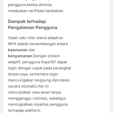
pengguna ketika diminta
melakukan verifikasi tambahan.
Dampak terhadap
Pengalaman Pengguna
Salah satu nilai utama adaptive
MFA adalah keseimbangan antara
keamanan
dan
kenyamanan
.Dengan sistem
adaptif, pengguna Kaya787 dapat
login dengan cepat pada perangkat
terpercaya, sementara login
mencurigakan langsung diproteksi
secara otomatis.Hal ini
menciptakan rasa aman tanpa
mengganggu rutinitas, sekaligus
meningkatkan loyalitas pengguna
terhadap platform.