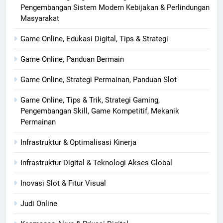
Pengembangan Sistem Modern Kebijakan & Perlindungan
Masyarakat
Game Online, Edukasi Digital, Tips & Strategi
Game Online, Panduan Bermain
Game Online, Strategi Permainan, Panduan Slot
Game Online, Tips & Trik, Strategi Gaming,
Pengembangan Skill, Game Kompetitif, Mekanik
Permainan
Infrastruktur & Optimalisasi Kinerja
Infrastruktur Digital & Teknologi Akses Global
Inovasi Slot & Fitur Visual
Judi Online