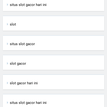
situs slot gacor hari ini
slot
situs slot gacor
slot gacor
slot gacor hari ini
situs slot gacor hari ini