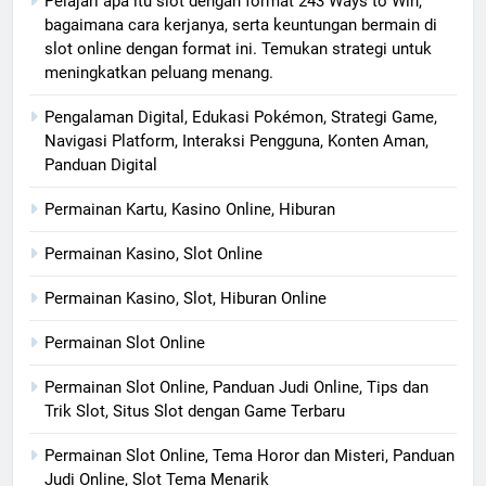
Pelajari apa itu slot dengan format 243 Ways to Win,
bagaimana cara kerjanya, serta keuntungan bermain di
slot online dengan format ini. Temukan strategi untuk
meningkatkan peluang menang.
Pengalaman Digital, Edukasi Pokémon, Strategi Game,
Navigasi Platform, Interaksi Pengguna, Konten Aman,
Panduan Digital
Permainan Kartu, Kasino Online, Hiburan
Permainan Kasino, Slot Online
Permainan Kasino, Slot, Hiburan Online
Permainan Slot Online
Permainan Slot Online, Panduan Judi Online, Tips dan
Trik Slot, Situs Slot dengan Game Terbaru
Permainan Slot Online, Tema Horor dan Misteri, Panduan
Judi Online, Slot Tema Menarik