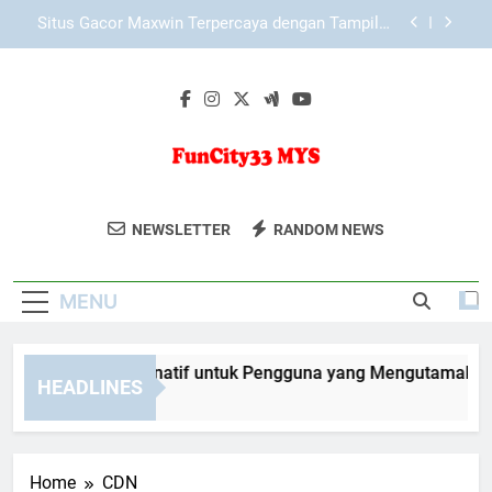
Skip
Dampak Positif bagi Dunia Informasi di Era
to
Teknologi Digital
content
Mekanisme Backup Data pada Sistem Lebah4D
untuk Menjaga Keamanan dan Keberlanjutan
Layanan
LAE138 Link Alternatif untuk Pengguna yang
Mengutamakan Privasi Akun
Situs Gacor Maxwin Terpercaya dengan Tampilan
yang Lebih Profesional
FunCity33 MYS
Nikmati Permainan Judi Online Terbaik
Dampak Positif bagi Dunia Informasi di Era
NEWSLETTER
RANDOM NEWS
Teknologi Digital
Di FunCity33 MYS, Dengan Keamanan
Mekanisme Backup Data pada Sistem Lebah4D
Dan Kenyamanan Bermain Yang
untuk Menjaga Keamanan dan Keberlanjutan
MENU
Layanan
Terjamin.
E138 Link Alternatif untuk Pengguna yang Mengutamakan Pri
HEADLINES
Months Ago
Home
CDN