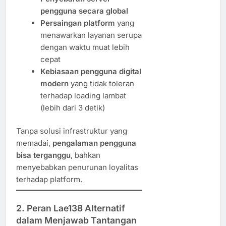
pengguna secara global
Persaingan platform
yang
menawarkan layanan serupa
dengan waktu muat lebih
cepat
Kebiasaan pengguna digital
modern
yang tidak toleran
terhadap loading lambat
(lebih dari 3 detik)
Tanpa solusi infrastruktur yang
memadai,
pengalaman pengguna
bisa terganggu
, bahkan
menyebabkan penurunan loyalitas
terhadap platform.
2. Peran Lae138 Alternatif
dalam Menjawab Tantangan