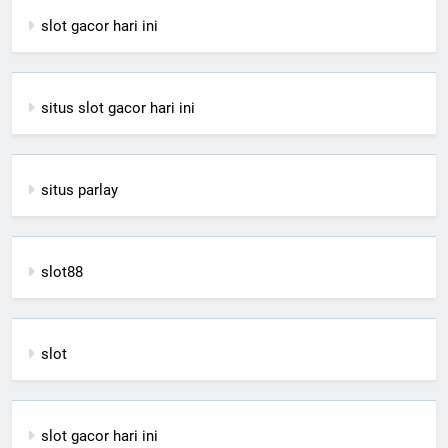
slot gacor hari ini
situs slot gacor hari ini
situs parlay
slot88
slot
slot gacor hari ini