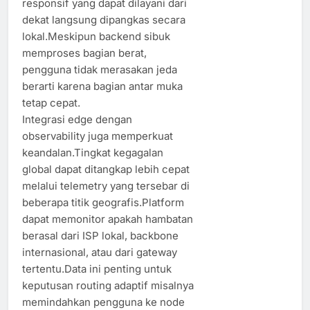
responsif yang dapat dilayani dari
dekat langsung dipangkas secara
lokal.Meskipun backend sibuk
memproses bagian berat,
pengguna tidak merasakan jeda
berarti karena bagian antar muka
tetap cepat.
Integrasi edge dengan
observability juga memperkuat
keandalan.Tingkat kegagalan
global dapat ditangkap lebih cepat
melalui telemetry yang tersebar di
beberapa titik geografis.Platform
dapat memonitor apakah hambatan
berasal dari ISP lokal, backbone
internasional, atau dari gateway
tertentu.Data ini penting untuk
keputusan routing adaptif misalnya
memindahkan pengguna ke node