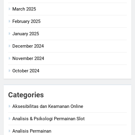
March 2025
February 2025
January 2025
December 2024
November 2024
October 2024
Categories
Aksesibilitas dan Keamanan Online
Analisis & Psikologi Permainan Slot
Analisis Permainan