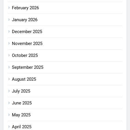
February 2026
January 2026
December 2025
November 2025
October 2025
September 2025
August 2025
July 2025
June 2025
May 2025
April 2025