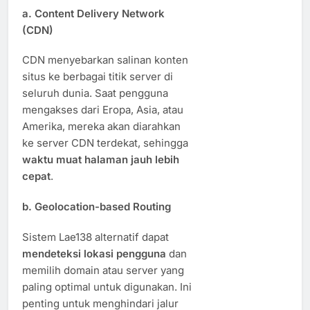
a.
Content Delivery Network
(CDN)
CDN menyebarkan salinan konten
situs ke berbagai titik server di
seluruh dunia. Saat pengguna
mengakses dari Eropa, Asia, atau
Amerika, mereka akan diarahkan
ke server CDN terdekat, sehingga
waktu muat halaman jauh lebih
cepat
.
b.
Geolocation-based Routing
Sistem Lae138 alternatif dapat
mendeteksi lokasi pengguna
dan
memilih domain atau server yang
paling optimal untuk digunakan. Ini
penting untuk menghindari jalur