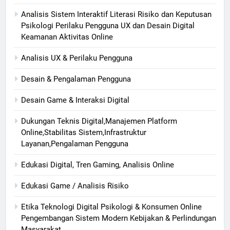
Analisis Sistem Interaktif Literasi Risiko dan Keputusan
Psikologi Perilaku Pengguna UX dan Desain Digital
Keamanan Aktivitas Online
Analisis UX & Perilaku Pengguna
Desain & Pengalaman Pengguna
Desain Game & Interaksi Digital
Dukungan Teknis Digital,Manajemen Platform
Online,Stabilitas Sistem,Infrastruktur
Layanan,Pengalaman Pengguna
Edukasi Digital, Tren Gaming, Analisis Online
Edukasi Game / Analisis Risiko
Etika Teknologi Digital Psikologi & Konsumen Online
Pengembangan Sistem Modern Kebijakan & Perlindungan
Masyarakat