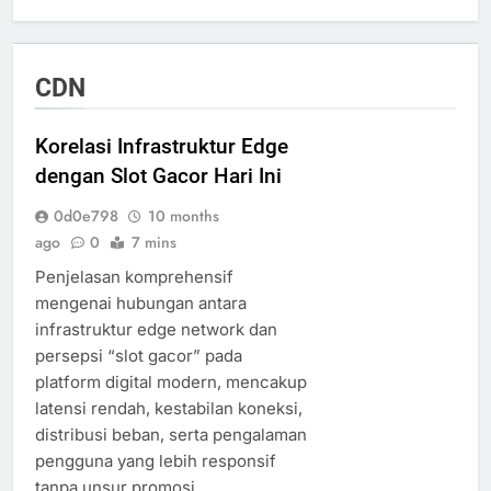
CDN
Korelasi Infrastruktur Edge
dengan Slot Gacor Hari Ini
0d0e798
10 months
ago
0
7 mins
Penjelasan komprehensif
mengenai hubungan antara
infrastruktur edge network dan
persepsi “slot gacor” pada
platform digital modern, mencakup
latensi rendah, kestabilan koneksi,
distribusi beban, serta pengalaman
pengguna yang lebih responsif
tanpa unsur promosi.