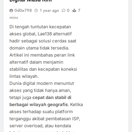
0d0e798
1 year ago
0
7
mins
Di tengah tuntutan kecepatan
akses global, Lae138 alternatif
hadir sebagai solusi cerdas saat
domain utama tidak tersedia.
Artikel ini membahas peran link
alternatif dalam menjamin
stabilitas dan kecepatan koneksi
lintas wilayah.
Dunia digital modern menuntut
akses yang tidak hanya aman,
tetapi juga
cepat dan stabil di
berbagai wilayah geografis
. Ketika
akses terhadap suatu platform
terganggu akibat pembatasan ISP,
server overload, atau kendala