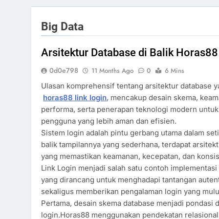
Big Data
Arsitektur Database di Balik Horas88
0d0e798
11 Months Ago
0
6 Mins
Ulasan komprehensif tentang arsitektur database
horas88 link login
, mencakup desain skema, keama
performa, serta penerapan teknologi modern untu
pengguna yang lebih aman dan efisien.
Sistem login adalah pintu gerbang utama dalam setia
balik tampilannya yang sederhana, terdapat arsite
yang memastikan keamanan, kecepatan, dan konsis
Link Login menjadi salah satu contoh implementas
yang dirancang untuk menghadapi tantangan autentik
sekaligus memberikan pengalaman login yang mulu
Pertama, desain skema database menjadi pondasi d
login.Horas88 menggunakan pendekatan relasional