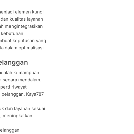
menjadi elemen kunci
dan kualitas layanan
lah mengintegrasikan
i kebutuhan
mbuat keputusan yang
ta dalam optimalisasi
elanggan
a adalah kemampuan
n secara mendalam.
perti riwayat
ik pelanggan, Kaya787
k dan layanan sesuai
n, meningkatkan
elanggan