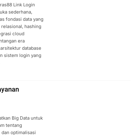
oras88 Link Login
uka sederhana,
as fondasi data yang
relasional, hashing
egrasi cloud
antangan era
arsitektur database
n sistem login yang
.
Layanan
tkan Big Data untuk
am tentang
 dan optimalisasi