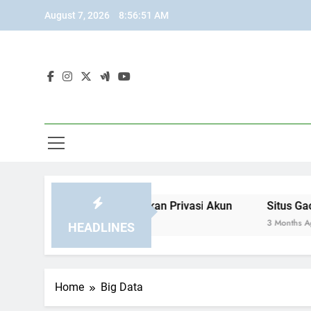
Skip
August 7, 2026
8:56:52 AM
to
content
Fun
Nikmati P
 yang Mengutamakan Privasi Akun
Situs Gacor Maxwin T
3 Months Ago
HEADLINES
Home
Big Data