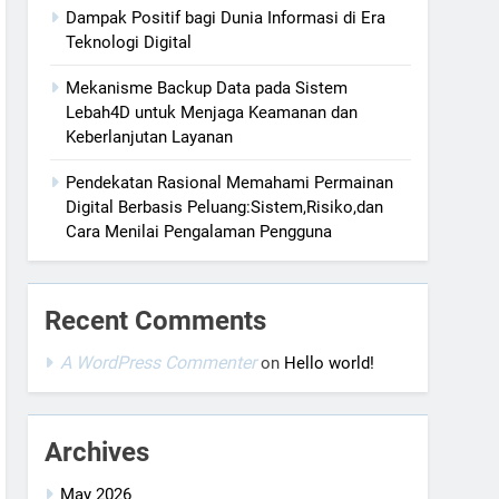
Dampak Positif bagi Dunia Informasi di Era
Teknologi Digital
Mekanisme Backup Data pada Sistem
Lebah4D untuk Menjaga Keamanan dan
Keberlanjutan Layanan
Pendekatan Rasional Memahami Permainan
Digital Berbasis Peluang:Sistem,Risiko,dan
Cara Menilai Pengalaman Pengguna
Recent Comments
A WordPress Commenter
on
Hello world!
Archives
May 2026