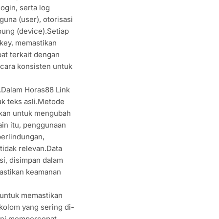
ogin, serta log
una (user), otorisasi
bung (device).Setiap
 key, memastikan
pat terkait dengan
ecara konsisten untuk
.Dalam Horas88 Link
k teks asli.Metode
akan untuk mengubah
ain itu, penggunaan
perlindungan,
tidak relevan.Data
asi, disimpan dalam
mastikan keamanan
g untuk memastikan
kolom yang sering di-
 ini mempercepat