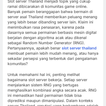
Slot server Thailand menjadi topik yang cukup
ramai dibicarakan di komunitas game online.
Banyak pemain beranggapan bahwa bermain di
server asal Thailand memberikan peluang menang
yang lebih besar dibanding server lain. Klaim ini
menimbulkan rasa penasaran, karena pada
dasarnya semua permainan berbasis mesin digital
berjalan dengan algoritma acak atau dikenal
sebagai Random Number Generator (RNG).
Pertanyaannya, apakah benar
slot server thailand
membuat pemain lebih mudah menang, atau hanya
sekadar persepsi yang terbentuk dari pengalaman
komunitas?
Untuk memahami hal ini, penting melihat
bagaimana slot server bekerja. Setiap server
menjalankan sistem RNG yang bertugas
menghasilkan kombinasi angka secara acak. RNG
ini memastikan hasil permainan tidak bisa
diprediksi maupun dimanipulasi. Dalam konteks
server Thailand, reputasi yang berkembang adalah