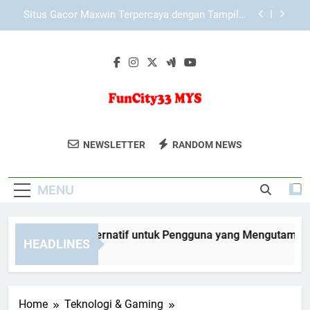
Skip
Situs Gacor Maxwin Terpercaya dengan Tampilan
yang Lebih Profesional
to
content
Dampak Positif bagi Dunia Informasi di Era
Teknologi Digital
Mekanisme Backup Data pada Sistem Lebah4D
untuk Menjaga Keamanan dan Keberlanjutan
Layanan
LAE138 Link Alternatif untuk Pengguna yang
Mengutamakan Privasi Akun
FunCity33 MYS
Situs Gacor Maxwin Terpercaya dengan Tampilan
Nikmati Permainan Judi Online Terbaik
yang Lebih Profesional
NEWSLETTER
RANDOM NEWS
Di FunCity33 MYS, Dengan Keamanan
Dampak Positif bagi Dunia Informasi di Era
Dan Kenyamanan Bermain Yang
Teknologi Digital
MENU
Terjamin.
Mekanisme Backup Data pada Sistem Lebah4D
untuk Menjaga Keamanan dan Keberlanjutan
Layanan
LAE138 Link Alternatif untuk Pengguna yang Mengutamakan P
HEADLINES
3 Months Ago
Home
Teknologi & Gaming