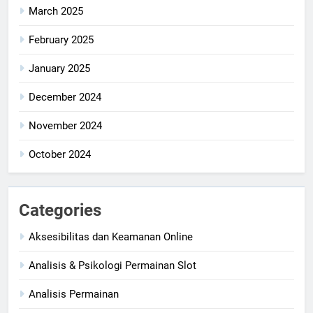
March 2025
February 2025
January 2025
December 2024
November 2024
October 2024
Categories
Aksesibilitas dan Keamanan Online
Analisis & Psikologi Permainan Slot
Analisis Permainan