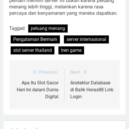
pemain memilih server ini bukan karena peluang
menang lebih tinggi, melainkan karena rasa
percaya dan kenyamanan yang mereka dapatkan.
Tagged:
peluang menang
Pengalaman Bermain
server internasional
slot server thailand
tren game
Previous:
Next:
Post
navigation
Apa Itu Slot Gacor
Arsitektur Database
Hari Ini dalam Dunia
di Balik Horas88 Link
Digital
Login