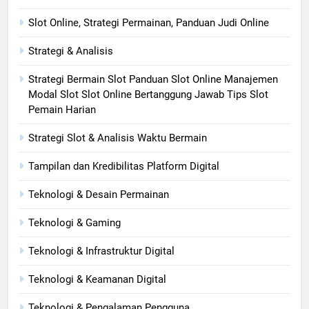
Slot Online, Strategi Permainan, Panduan Judi Online
Strategi & Analisis
Strategi Bermain Slot Panduan Slot Online Manajemen
Modal Slot Slot Online Bertanggung Jawab Tips Slot
Pemain Harian
Strategi Slot & Analisis Waktu Bermain
Tampilan dan Kredibilitas Platform Digital
Teknologi & Desain Permainan
Teknologi & Gaming
Teknologi & Infrastruktur Digital
Teknologi & Keamanan Digital
Teknologi & Pengalaman Pengguna