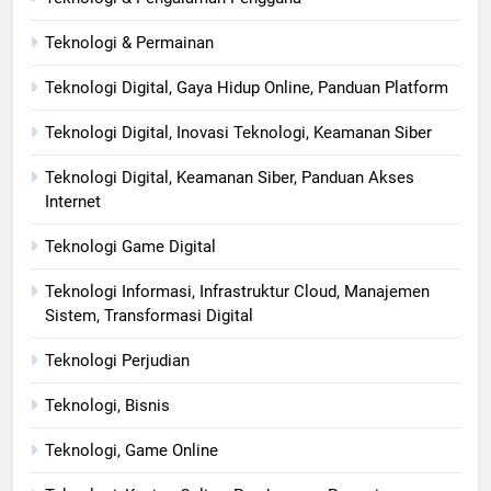
Teknologi & Permainan
Teknologi Digital, Gaya Hidup Online, Panduan Platform
Teknologi Digital, Inovasi Teknologi, Keamanan Siber
Teknologi Digital, Keamanan Siber, Panduan Akses
Internet
Teknologi Game Digital
Teknologi Informasi, Infrastruktur Cloud, Manajemen
Sistem, Transformasi Digital
Teknologi Perjudian
Teknologi, Bisnis
Teknologi, Game Online