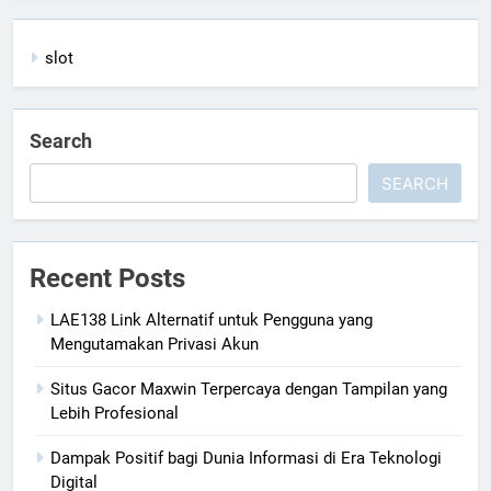
slot
Search
SEARCH
Recent Posts
LAE138 Link Alternatif untuk Pengguna yang
Mengutamakan Privasi Akun
Situs Gacor Maxwin Terpercaya dengan Tampilan yang
Lebih Profesional
Dampak Positif bagi Dunia Informasi di Era Teknologi
Digital