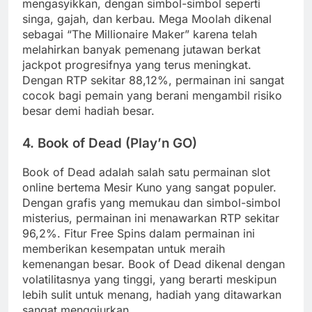
mengasyikkan, dengan simbol-simbol seperti
singa, gajah, dan kerbau. Mega Moolah dikenal
sebagai “The Millionaire Maker” karena telah
melahirkan banyak pemenang jutawan berkat
jackpot progresifnya yang terus meningkat.
Dengan RTP sekitar 88,12%, permainan ini sangat
cocok bagi pemain yang berani mengambil risiko
besar demi hadiah besar.
4.
Book of Dead (Play’n GO)
Book of Dead adalah salah satu permainan slot
online bertema Mesir Kuno yang sangat populer.
Dengan grafis yang memukau dan simbol-simbol
misterius, permainan ini menawarkan RTP sekitar
96,2%. Fitur Free Spins dalam permainan ini
memberikan kesempatan untuk meraih
kemenangan besar. Book of Dead dikenal dengan
volatilitasnya yang tinggi, yang berarti meskipun
lebih sulit untuk menang, hadiah yang ditawarkan
sangat menggiurkan.