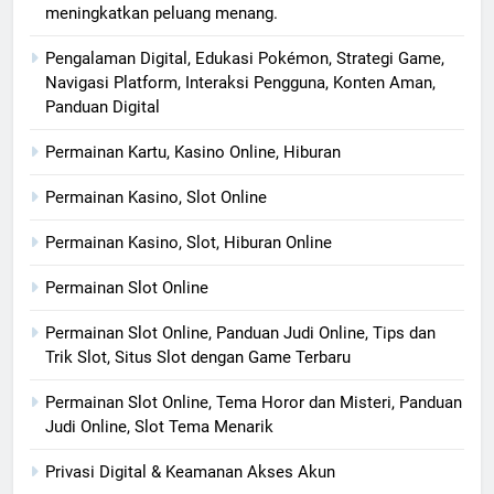
meningkatkan peluang menang.
Pengalaman Digital, Edukasi Pokémon, Strategi Game,
Navigasi Platform, Interaksi Pengguna, Konten Aman,
Panduan Digital
Permainan Kartu, Kasino Online, Hiburan
Permainan Kasino, Slot Online
Permainan Kasino, Slot, Hiburan Online
Permainan Slot Online
Permainan Slot Online, Panduan Judi Online, Tips dan
Trik Slot, Situs Slot dengan Game Terbaru
Permainan Slot Online, Tema Horor dan Misteri, Panduan
Judi Online, Slot Tema Menarik
Privasi Digital & Keamanan Akses Akun