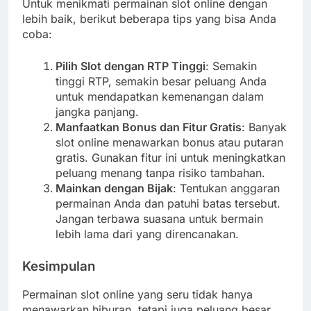
Untuk menikmati permainan slot online dengan
lebih baik, berikut beberapa tips yang bisa Anda
coba:
Pilih Slot dengan RTP Tinggi
: Semakin
tinggi RTP, semakin besar peluang Anda
untuk mendapatkan kemenangan dalam
jangka panjang.
Manfaatkan Bonus dan Fitur Gratis
: Banyak
slot online menawarkan bonus atau putaran
gratis. Gunakan fitur ini untuk meningkatkan
peluang menang tanpa risiko tambahan.
Mainkan dengan Bijak
: Tentukan anggaran
permainan Anda dan patuhi batas tersebut.
Jangan terbawa suasana untuk bermain
lebih lama dari yang direncanakan.
Kesimpulan
Permainan slot online yang seru tidak hanya
menawarkan hiburan, tetapi juga peluang besar