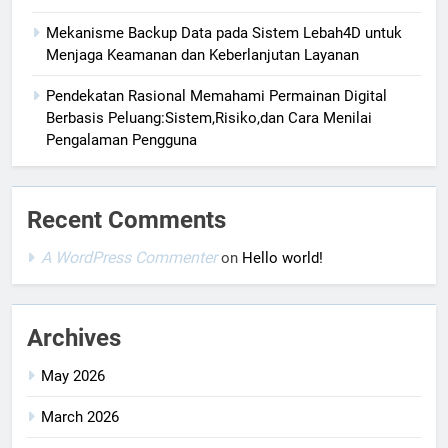
Mekanisme Backup Data pada Sistem Lebah4D untuk
Menjaga Keamanan dan Keberlanjutan Layanan
Pendekatan Rasional Memahami Permainan Digital
Berbasis Peluang:Sistem,Risiko,dan Cara Menilai
Pengalaman Pengguna
Recent Comments
A WordPress Commenter
on
Hello world!
Archives
May 2026
March 2026