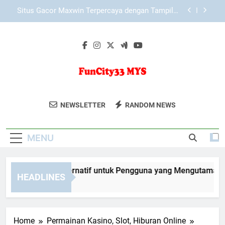
Skip
Dampak Positif bagi Dunia Informasi di Era
to
Teknologi Digital
content
Mekanisme Backup Data pada Sistem Lebah4D
untuk Menjaga Keamanan dan Keberlanjutan
Layanan
LAE138 Link Alternatif untuk Pengguna yang
Mengutamakan Privasi Akun
Situs Gacor Maxwin Terpercaya dengan Tampilan
yang Lebih Profesional
FunCity33 MYS
Nikmati Permainan Judi Online Terbaik
Dampak Positif bagi Dunia Informasi di Era
NEWSLETTER
RANDOM NEWS
Teknologi Digital
Di FunCity33 MYS, Dengan Keamanan
Mekanisme Backup Data pada Sistem Lebah4D
Dan Kenyamanan Bermain Yang
untuk Menjaga Keamanan dan Keberlanjutan
MENU
Terjamin.
Layanan
LAE138 Link Alternatif untuk Pengguna yang Mengutamakan P
HEADLINES
3 Months Ago
Home
Permainan Kasino, Slot, Hiburan Online