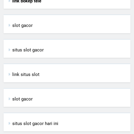
link bokep tele
slot gacor
situs slot gacor
link situs slot
slot gacor
situs slot gacor hari ini