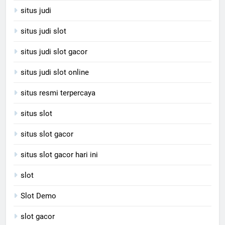
situs judi
situs judi slot
situs judi slot gacor
situs judi slot online
situs resmi terpercaya
situs slot
situs slot gacor
situs slot gacor hari ini
slot
Slot Demo
slot gacor