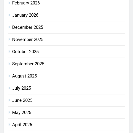
February 2026
January 2026
December 2025
November 2025
October 2025
September 2025
August 2025
July 2025
June 2025
May 2025
April 2025